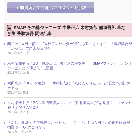
SMAP その他ジャニーズ 中居正広 木村拓哉 稲垣吾郎 草な
ぎ剛 香取慎吾 関連記事
関ジャニ∞村上信五、“Ｗ杯プレゼンター”決定も歓迎されず!? 「香取慎吾が
よかった」の声上がるワケ
2018年5月11日
木村拓哉主演『BG』最終回に、矢沢永吉が登場！ SMAPファンが『ホンネ
テレビ』との“繋がり”に歓喜
2018年3月14日
太田光が『BG』を絶賛！ 木村拓哉に「気に入られたい」と“長文”で感想を
送るも……
2018年2月8日
木村拓哉主演『BG～身辺警護人～』で、“香取慎吾ネタ”を発見？ ファン大
盛り上がりの第2話
2018年1月27日
「新しい地図」の主戦場はネットへ……？ 『おじゃMAP!!』の低視聴率が
物語る、3人のこれから
2017年12月23日