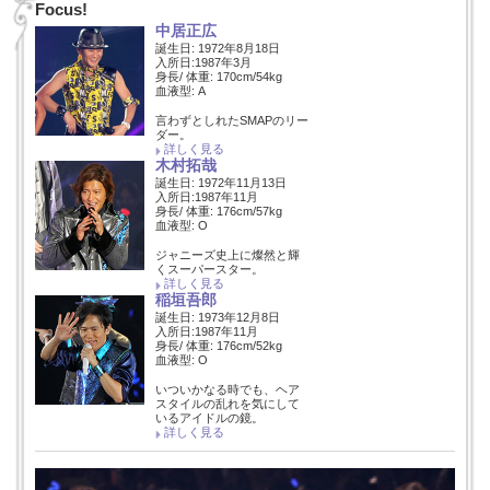
Focus!
中居正広
誕生日: 1972年8月18日
入所日:1987年3月
身長/ 体重: 170cm/54kg
血液型: A
言わずとしれたSMAPのリー
ダー。
詳しく見る
木村拓哉
誕生日: 1972年11月13日
入所日:1987年11月
身長/ 体重: 176cm/57kg
血液型: O
ジャニーズ史上に燦然と輝
くスーパースター。
詳しく見る
稲垣吾郎
誕生日: 1973年12月8日
入所日:1987年11月
身長/ 体重: 176cm/52kg
血液型: O
いついかなる時でも、ヘア
スタイルの乱れを気にして
いるアイドルの鏡。
詳しく見る