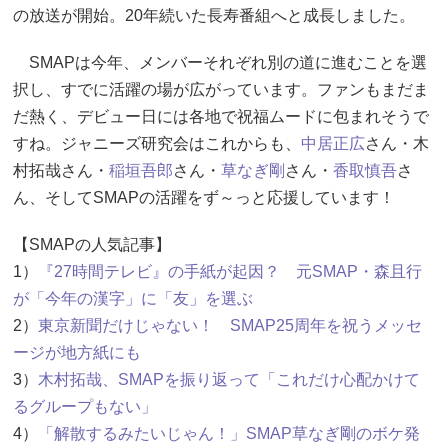
の放送が開始。20年続いた長寿番組へと成長しました。
SMAPは今年、メンバーそれぞれ別の道に進むことを選
択し、すでに活躍の場が広がっています。ファンもまだま
だ熱く、デビュー日には各地で祝福ムードに包まれそうで
すね。ジャニーズ研究会はこれからも、
中居正広
さん・木
村拓哉さん・
稲垣吾郎
さん・
草なぎ剛
さん・
香取慎吾
さ
ん、そしてSMAPの活躍をず～っと応援しています！
【SMAPの人気記事】
1）
『27時間テレビ』の手紙が起因？ 元SMAP・森且行
が「今年の漢字」に「友」を選ぶ
2）
東京新聞だけじゃない！ SMAP25周年を祝うメッセ
ージが地方紙にも
3）
木村拓哉、SMAPを振り返って「これだけ心配かけて
るグループもない」
4）
「解散するみたいじゃん！」SMAP草なぎ剛のボケ発