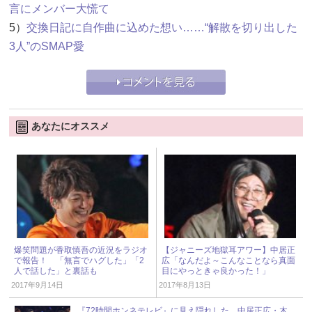
言にメンバー大慌て
5）
交換日記に自作曲に込めた想い……“解散を切り出した
3人”のSMAP愛
あなたにオススメ
爆笑問題が香取慎吾の近況をラジオ
【ジャニーズ地獄耳アワー】中居正
で報告！ 「無言でハグした」「2
広「なんだよ～こんなことなら真面
人で話した」と裏話も
目にやっときゃ良かった！」
2017年9月14日
2017年8月13日
『72時間ホンネテレビ』に見え隠れした、中居正広・木