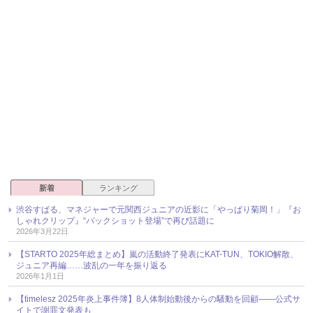
新着
ランキング
渋谷すばる、マネジャーで元関西ジュニアの近影に「やっぱり菊岡！」『お
しゃれクリップ』“バックショット登場”で再び話題に
2026年3月22日
【STARTO 2025年総まとめ】嵐の活動終了発表にKAT-TUN、TOKIO解散、
ジュニア再編……波乱の一年を振り返る
2026年1月1日
【timelesz 2025年炎上事件簿】8人体制始動後からの騒動を回顧――公式サ
イトで謝罪文発表も