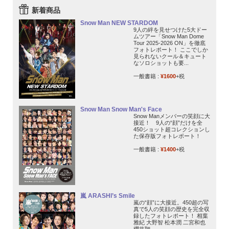
新着商品
Snow Man NEW STARDOM
9人の絆を見せつけた5大ドー
ムツアー「Snow Man Dome
Tour 2025-2026 ON」を徹底
フォトレポート！ ここでしか
見られないクール＆キュート
なソロショットも要...
一般書籍 :
¥1600
+税
Snow Man Snow Man's Face
Snow Manメンバーの笑顔に大
接近！ 9人の“顔”だけを全
450ショット超コレクションし
た保存版フォトレポート！
一般書籍 :
¥1400
+税
嵐 ARASHI’s Smile
嵐の“顔”に大接近。450超の写
真で5人の笑顔の歴史を完全収
録したフォトレポート！ 相葉
雅紀 大野智 松本潤 二宮和也