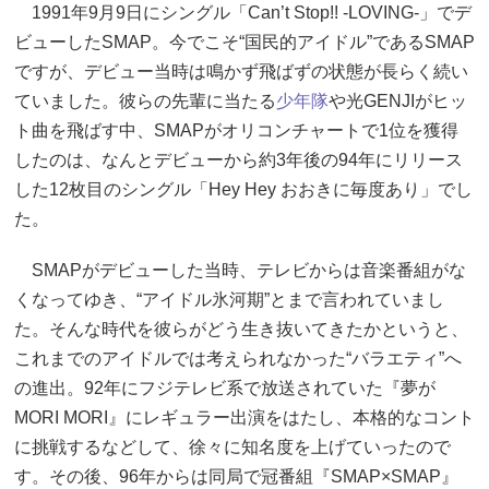
1991年9月9日にシングル「Can’t Stop!! -LOVING-」でデ
ビューしたSMAP。今でこそ“国民的アイドル”であるSMAP
ですが、デビュー当時は鳴かず飛ばずの状態が長らく続い
ていました。彼らの先輩に当たる
少年隊
や光GENJIがヒッ
ト曲を飛ばす中、SMAPがオリコンチャートで1位を獲得
したのは、なんとデビューから約3年後の94年にリリース
した12枚目のシングル「Hey Hey おおきに毎度あり」でし
た。
SMAPがデビューした当時、テレビからは音楽番組がな
くなってゆき、“アイドル氷河期”とまで言われていまし
た。そんな時代を彼らがどう生き抜いてきたかというと、
これまでのアイドルでは考えられなかった“バラエティ”へ
の進出。92年にフジテレビ系で放送されていた『夢が
MORI MORI』にレギュラー出演をはたし、本格的なコント
に挑戦するなどして、徐々に知名度を上げていったので
す。その後、96年からは同局で冠番組『SMAP×SMAP』