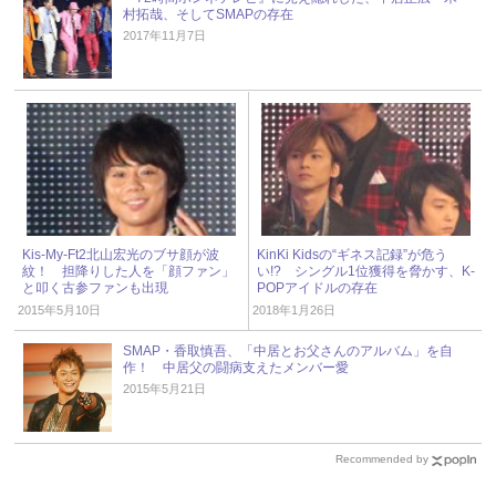
村拓哉、そしてSMAPの存在
2017年11月7日
Kis-My-Ft2北山宏光のブサ顔が波
KinKi Kidsの“ギネス記録”が危う
紋！ 担降りした人を「顔ファン」
い!? シングル1位獲得を脅かす、K-
と叩く古参ファンも出現
POPアイドルの存在
2015年5月10日
2018年1月26日
SMAP・香取慎吾、「中居とお父さんのアルバム」を自
作！ 中居父の闘病支えたメンバー愛
2015年5月21日
Recommended by