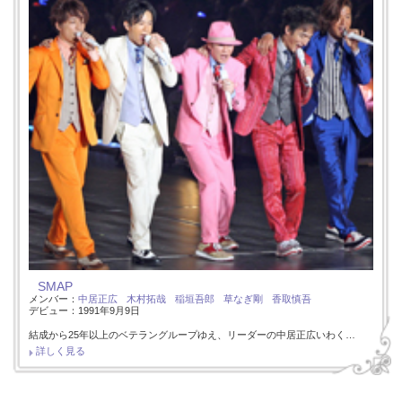
SMAP
メンバー：
中居正広
木村拓哉
稲垣吾郎
草なぎ剛
香取慎吾
デビュー：1991年9月9日
結成から25年以上のベテラングループゆえ、リーダーの中居正広いわく…
詳しく見る