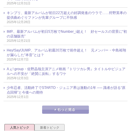
2025年12月31日
キンプリ、最新アルバムが初日22万超えの好調発進のウラで……狩野英孝の
提供曲めぐりファンが先輩グループに不快感
2025年12月28日
IMP.、最新アルバムが初日5万枚でNumber_i超え！ 好セールスの背景に“初
の店舗販売”
2025年12月21日
Hey!Say!JUMP、アルバム初週20万枚で前作超え！ 元メンバー・中島裕翔
が漏らした“本音”とは？
2025年12月7日
Aぇ! group・佐野晶哉主演アニメ映画『トリツカレ男』タイトルやビジュア
ルへの不安が「絶賛に反転」するワケ
2025年12月3日
少年忍者、活動終了でSTARTO・ジュニア界は激動の1年 ── 識者が語る“原
点回帰”と今後への期待
2025年12月1日
人気トピック
新着トピック