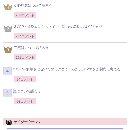
伊野尾慧について語ろう
238
コメント
SMAPの後継者はキスマイで、嵐の後継者はJUMPなの？
214
コメント
三宅健について語ろう
107
コメント
SMAPを解散させないためにはどうするか、スマオタが懸命に考える！
94
コメント
嵐について語ろう
93
コメント
サイゾーウーマン