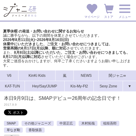
マイページ
ストア
メニュー
夏季休暇 の発送・お問い合わせに関するお知らせ
誠に勝手ながら、以下の期間を休業とさせていただきます。
2026年8月11日(火)~2026年8月16日(日)
休業中にいただきました、ご注文・お問い合わせにつきましては、
営業再開の8月17日(月)以降、順に対応
させていただきます。
また、
8月8日(土)以降にいただいた、ご注文・
お問い合わせにつきましても、
8月17日(月)以降に対応
させていただく場合がございます。
大変ご迷惑をおかけしますが、
何卒ご了承くださいますようお願い申し上げま
す。
V6
KinKi Kids
嵐
NEWS
関ジャニ∞
KAT-TUN
Hey!Say!JUMP
Kis-My-Ft2
Sexy Zone
▼
本日9月9日は、SMAPデビュー26周年の記念日です！
2017.9.9
SMAP
その他ジャニーズ
中居正広
木村拓哉
稲垣吾郎
草なぎ剛
香取慎吾