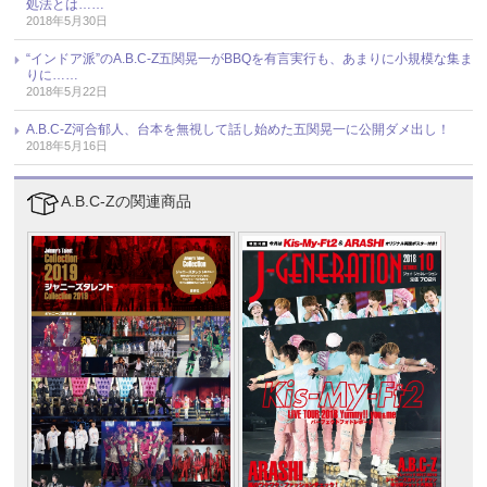
処法とは……
2018年5月30日
“インドア派”のA.B.C-Z五関晃一がBBQを有言実行も、あまりに小規模な集ま
りに……
2018年5月22日
A.B.C-Z河合郁人、台本を無視して話し始めた五関晃一に公開ダメ出し！
2018年5月16日
A.B.C-Zの関連商品