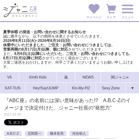
マイページ
ストア
メニュー
夏季休暇 の発送・お問い合わせに関するお知らせ
誠に勝手ながら、以下の期間を休業とさせていただきます。
2026年8月11日(火)~2026年8月16日(日)
休業中にいただきました、ご注文・お問い合わせにつきましては、
営業再開の8月17日(月)以降、順に対応
させていただきます。
また、
8月8日(土)以降にいただいた、ご注文・
お問い合わせにつきましても、
8月17日(月)以降に対応
させていただく場合がございます。
大変ご迷惑をおかけしますが、
何卒ご了承くださいますようお願い申し上げま
す。
V6
KinKi Kids
嵐
NEWS
関ジャニ∞
KAT-TUN
Hey!Say!JUMP
Kis-My-Ft2
Sexy Zone
▼
『ABC座』の名前には深い意味があった!? A.B.C-Zのイ
メージまで決定付けた、ジャニー社長の“発想力”
2017.10.20
A.B.C-Z
五関晃一
橋本良亮
河合郁人