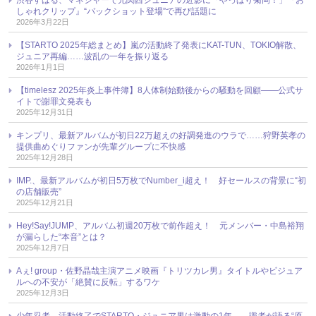
しゃれクリップ』“バックショット登場”で再び話題に
2026年3月22日
【STARTO 2025年総まとめ】嵐の活動終了発表にKAT-TUN、TOKIO解散、
ジュニア再編……波乱の一年を振り返る
2026年1月1日
【timelesz 2025年炎上事件簿】8人体制始動後からの騒動を回顧――公式サ
イトで謝罪文発表も
2025年12月31日
キンプリ、最新アルバムが初日22万超えの好調発進のウラで……狩野英孝の
提供曲めぐりファンが先輩グループに不快感
2025年12月28日
IMP.、最新アルバムが初日5万枚でNumber_i超え！ 好セールスの背景に“初
の店舗販売”
2025年12月21日
Hey!Say!JUMP、アルバム初週20万枚で前作超え！ 元メンバー・中島裕翔
が漏らした“本音”とは？
2025年12月7日
Aぇ! group・佐野晶哉主演アニメ映画『トリツカレ男』タイトルやビジュア
ルへの不安が「絶賛に反転」するワケ
2025年12月3日
少年忍者、活動終了でSTARTO・ジュニア界は激動の1年 ── 識者が語る“原