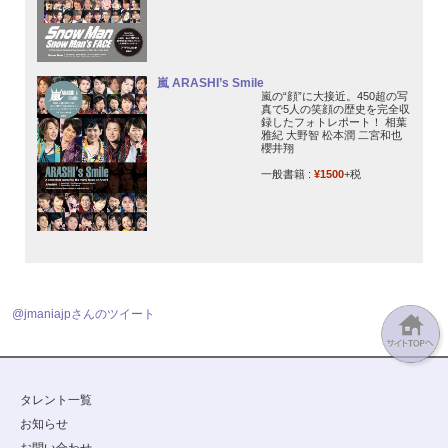
嵐 ARASHI’s Smile
嵐の“顔”に大接近。450超の写
真で5人の笑顔の歴史を完全収
録したフォトレポート！ 相葉
雅紀 大野智 松本潤 二宮和也
櫻井翔
一般書籍 :
¥1500
+税
@jmaniajpさんのツイート
タレント一覧
お知らせ