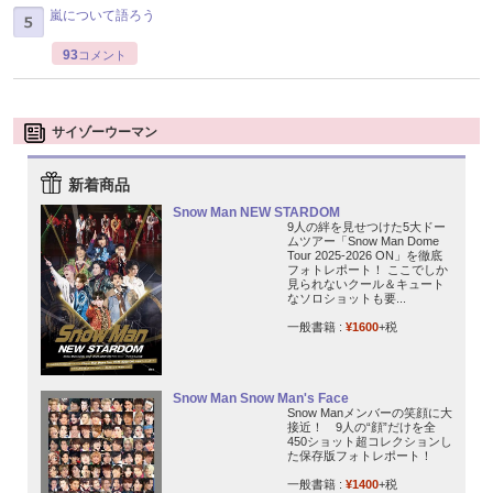
嵐について語ろう
93
コメント
サイゾーウーマン
新着商品
Snow Man NEW STARDOM
9人の絆を見せつけた5大ドー
ムツアー「Snow Man Dome
Tour 2025-2026 ON」を徹底
フォトレポート！ ここでしか
見られないクール＆キュート
なソロショットも要...
一般書籍 :
¥1600
+税
Snow Man Snow Man's Face
Snow Manメンバーの笑顔に大
接近！ 9人の“顔”だけを全
450ショット超コレクションし
た保存版フォトレポート！
一般書籍 :
¥1400
+税