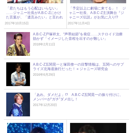
「君たちはもう心配はいらない」
「予定以上に劇場に来てる」！ ジ
……ジャニー社長がA.B.C-Zにかけ
ャニー社長、A.B.C-Z主演舞台『ジ
た言葉が、「遺言みたい」と言われ
ャニーズ伝説』がお気に入り!?
るワケ
2017年10月15日
2017年11月4日
A.B.C-Z戸塚祥太、“声帯結節”を発症……ステロイド治療
効かず「イメージした音程を出すのが難しい」
2018年2月11日
A.B.C-Z五関晃一と塚田僚一の目撃情報は、五関へのサプ
ライズ北海道旅行だった！ « ジャニーズ研究会
2016年6月29日
「あれ、ダメだよ」!? A.B.C-Z五関晃一の振り付けに、
メンバーが“ガチ”ダメ出し！
2017年12月20日