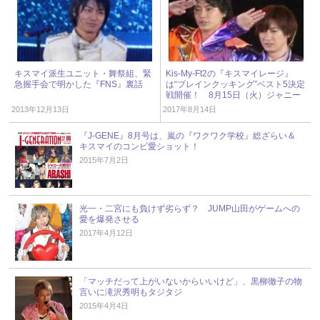
キスマイ派生ユニット・舞祭組、緊
Kis-My-Ft2の『キスマイレージ』
急握手会で明かした『FNS』裏話
は“ブレインクッキング”ベスト5決定
戦開催！ 8月15日（火）ジャニー
ズアイドル出演情報
2013年12月13日
2017年8月14日
『J-GENE』8月号は、嵐の『ワクワク学校』総ざらい＆
キスマイのコンビ愛ショット！
2015年7月2日
光一・二宮にも負けず劣らず？ JUMP山田がゲームへの
愛を爆発させる
2017年4月12日
「マッチだって上がいないからいいけど」、黒柳徹子の物
言いに滝沢秀明もタジタジ
2015年4月4日