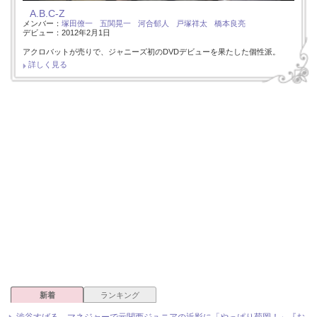
A.B.C-Z
メンバー：
塚田僚一
五関晃一
河合郁人
戸塚祥太
橋本良亮
デビュー：2012年2月1日
アクロバットが売りで、ジャニーズ初のDVDデビューを果たした個性派。
詳しく見る
新着
ランキング
渋谷すばる、マネジャーで元関西ジュニアの近影に「やっぱり菊岡！」『お