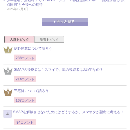
点回帰”と今後への期待
2025年12月1日
人気トピック
新着トピック
伊野尾慧について語ろう
238
コメント
SMAPの後継者はキスマイで、嵐の後継者はJUMPなの？
214
コメント
三宅健について語ろう
107
コメント
SMAPを解散させないためにはどうするか、スマオタが懸命に考える！
94
コメント