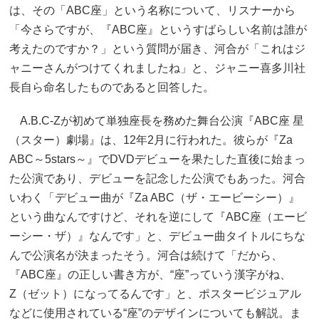
は、その「ABC座」という名称について、リスナーから
「今さらですが、『ABC座』というすばらしい名前は誰が
考えたのですか？」という質問が届き、河合が「これはジ
ャニーさんがつけてくれましたね」と、ジャニー喜多川社
長自ら命名したものであると回答した。
A.B.C-Zが初めて単独座長を務めた舞台公演『ABC座 星
（スター）劇場』は、12年2月に行われた。彼らが『Za
ABC～5stars～』でDVDデビューを果たした直後に始まっ
た公演であり、デビューを記念した公演でもあった。河合
いわく「デビュー曲が『Za ABC（ザ・エービーシー）』
という曲なんですけど、それを逆にして『ABC座（エービ
ーシー・ザ）』なんです」と、デビュー曲タイトルにちな
んで公演名が決まったそう。河合は続けて「だから、
『ABC座』の正しい書き方が、“座”っていう漢字がね、
Z（ゼット）になってるんです」と、ポスタービジュアル
などに使用されている“座”のデザインについても解説。ま