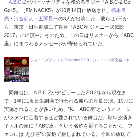
A.B.C-Z
がパーソナリティを務めるラジオ『A.B.C-Z Go!
Go! 5』（FM NACK5）が10月14日に放送され、
橋本良
亮
・
河合郁人
・
五関晃一
の3人が出演した。彼らは7日か
ら、東京・日生劇場にて舞台『ABC座 ジャニーズ伝説
2017』に出演中。そのため、この日はリスナーから『ABC
座』にまつわるメッセージが寄せられていた。
ジャニーズタレントCollection2019｜ジャニーズ研究会｜本
同舞台は、A.B.C-Zがデビューした2012年から現在ま
で、1年に1度日生劇場で行われる彼らの座長公演。10月に
実施されることが多いため、“秋＝ABC座”というイメージ
がファンに定着するほど愛されている舞台だ。毎年公演タ
イトルの頭に「ABC座」という名称を冠することから、フ
ァンには“えび座”の愛称で親しまれている。今回の放送で