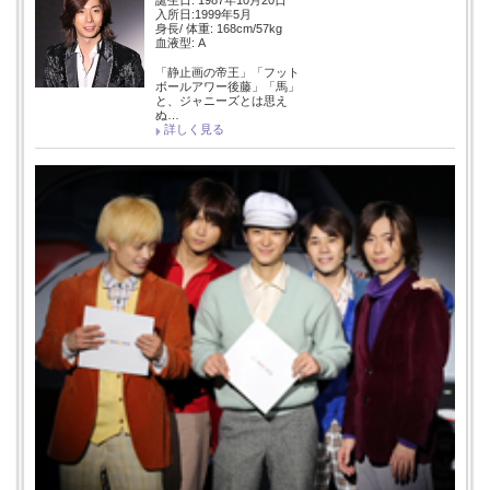
入所日:1999年5月
身長/ 体重: 168cm/57kg
血液型: A
「静止画の帝王」「フット
ボールアワー後藤」「馬」
と、ジャニーズとは思え
ぬ…
詳しく見る