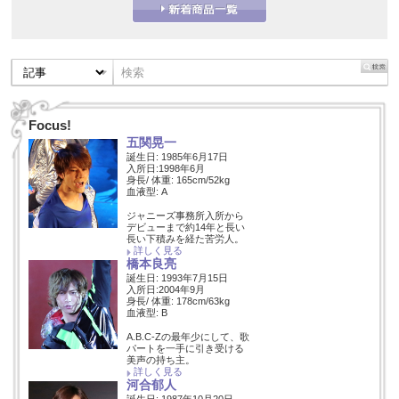
Focus!
五関晃一
誕生日: 1985年6月17日
入所日:1998年6月
身長/ 体重: 165cm/52kg
血液型: A
ジャニーズ事務所入所から
デビューまで約14年と長い
長い下積みを経た苦労人。
詳しく見る
橋本良亮
誕生日: 1993年7月15日
入所日:2004年9月
身長/ 体重: 178cm/63kg
血液型: B
A.B.C-Zの最年少にして、歌
パートを一手に引き受ける
美声の持ち主。
詳しく見る
河合郁人
誕生日: 1987年10月20日