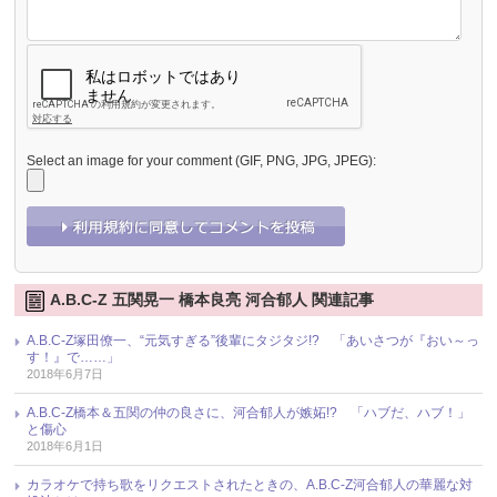
Select an image for your comment (GIF, PNG, JPG, JPEG):
A.B.C-Z 五関晃一 橋本良亮 河合郁人 関連記事
A.B.C-Z塚田僚一、“元気すぎる”後輩にタジタジ!? 「あいさつが『おい～っ
す！』で……」
2018年6月7日
A.B.C-Z橋本＆五関の仲の良さに、河合郁人が嫉妬!? 「ハブだ、ハブ！」
と傷心
2018年6月1日
カラオケで持ち歌をリクエストされたときの、A.B.C-Z河合郁人の華麗な対