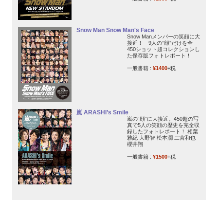
Snow Man Snow Man's Face
Snow Manメンバーの笑顔に大
接近！ 9人の“顔”だけを全
450ショット超コレクションし
た保存版フォトレポート！
一般書籍 :
¥1400
+税
嵐 ARASHI’s Smile
嵐の“顔”に大接近。450超の写
真で5人の笑顔の歴史を完全収
録したフォトレポート！ 相葉
雅紀 大野智 松本潤 二宮和也
櫻井翔
一般書籍 :
¥1500
+税