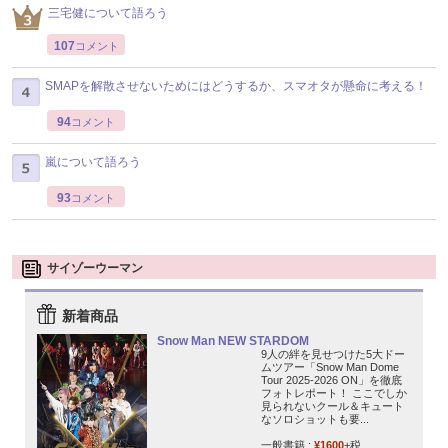
三宅健について語ろう
107
コメント
SMAPを解散させないためにはどうするか、スマオタが懸命に考える！
94
コメント
嵐について語ろう
93
コメント
サイゾーウーマン
新着商品
Snow Man NEW STARDOM
9人の絆を見せつけた5大ドー
ムツアー「Snow Man Dome
Tour 2025-2026 ON」を徹底
フォトレポート！ ここでしか
見られないクール＆キュート
なソロショットも要...
一般書籍 :
¥1600
+税