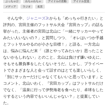
ぶっちゃけ
わちゃわちゃ
アイドルの言動
アイドル交流
メディア
ラジオ
名言
そんな中、
ジャニーズJr.
からも「めっちゃ行きたい」と
評判の、宮田主催のフットサル大会『宮田カップ』の話も
挙がった。主催者の宮田は北山に「一緒にサッカーやって
みたい人いないの？」と質問しつつ、「オレはいつか手越
とフットサルやるのが小さな目標！」と語る。一方北山
は、悩みに悩んだ末「（誰とやってみたいか）思ったこと
ないかもしれない」とのこと。北山は負けず嫌いゆえに、
そもそも勝負事をしたくないそうだ。しかし、プライベー
トでさまざまな人と会って話すのはとても楽しいらしく、
「別にサッカーだけじゃなくてもいいと思っています」と
コメント。北山いわく、『宮田カップ』はフットサルだけ
でなく、「温泉に行って伊勢海老を食べたり、卓球をした
りするという内容でもいいんじゃない？」と提案してい
た。