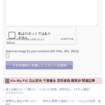
Select an image for your comment (GIF, PNG, JPG, JPEG):
Kis-My-Ft2 北山宏光 千賀健永 宮田俊哉 横尾渉 関連記事
謎と誤解がすべて解けた『○○な人の末路』最終回は、3.6％と健闘！
2018年6月27日
衝撃的な過去が明らかに！ “意外な展開”の連続だった『○○な人の末路』第
9話