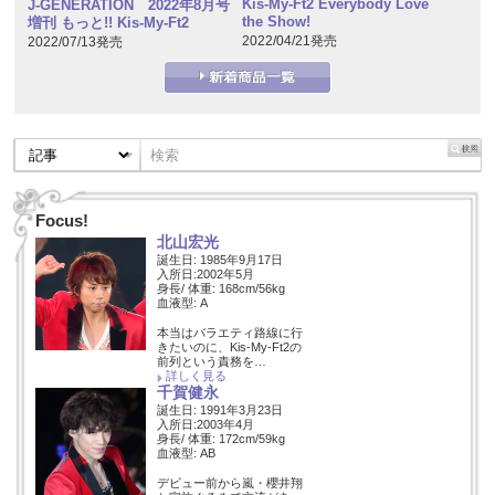
Kis-My-Ft2 Everybody Love
J-GENERATION 2022年8月号
the Show!
増刊 もっと!! Kis-My-Ft2
2022/04/21発売
2022/07/13発売
Focus!
北山宏光
誕生日: 1985年9月17日
入所日:2002年5月
身長/ 体重: 168cm/56kg
血液型: A
本当はバラエティ路線に行
きたいのに、Kis-My-Ft2の
前列という責務を…
詳しく見る
千賀健永
誕生日: 1991年3月23日
入所日:2003年4月
身長/ 体重: 172cm/59kg
血液型: AB
デビュー前から嵐・櫻井翔