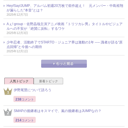
Hey!Say!JUMP、アルバム初週20万枚で前作超え！ 元メンバー・中島裕翔
が漏らした“本音”とは？
2025年12月7日
Aぇ! group・佐野晶哉主演アニメ映画『トリツカレ男』タイトルやビジュア
ルへの不安が「絶賛に反転」するワケ
2025年12月3日
少年忍者、活動終了でSTARTO・ジュニア界は激動の1年 ── 識者が語る“原
点回帰”と今後への期待
2025年12月1日
人気トピック
新着トピック
伊野尾慧について語ろう
238
コメント
SMAPの後継者はキスマイで、嵐の後継者はJUMPなの？
214
コメント