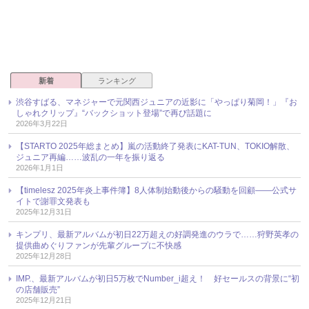
新着
ランキング
渋谷すばる、マネジャーで元関西ジュニアの近影に「やっぱり菊岡！」『お
しゃれクリップ』“バックショット登場”で再び話題に
2026年3月22日
【STARTO 2025年総まとめ】嵐の活動終了発表にKAT-TUN、TOKIO解散、
ジュニア再編……波乱の一年を振り返る
2026年1月1日
【timelesz 2025年炎上事件簿】8人体制始動後からの騒動を回顧――公式サ
イトで謝罪文発表も
2025年12月31日
キンプリ、最新アルバムが初日22万超えの好調発進のウラで……狩野英孝の
提供曲めぐりファンが先輩グループに不快感
2025年12月28日
IMP.、最新アルバムが初日5万枚でNumber_i超え！ 好セールスの背景に“初
の店舗販売”
2025年12月21日