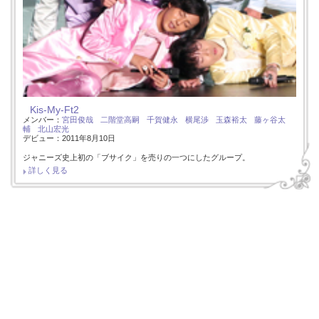
Kis-My-Ft2
メンバー：
宮田俊哉
二階堂高嗣
千賀健永
横尾渉
玉森裕太
藤ヶ谷太
輔
北山宏光
デビュー：2011年8月10日
ジャニーズ史上初の「ブサイク」を売りの一つにしたグループ。
詳しく見る