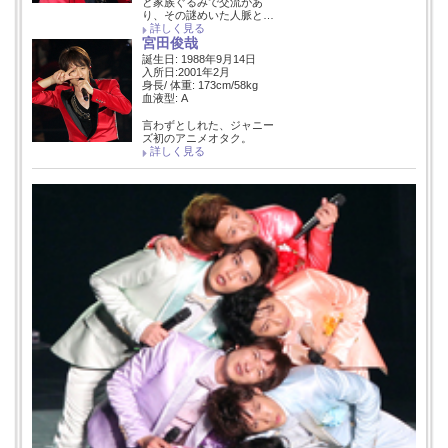
と家族ぐるみで交流があ
り、その謎めいた人脈と…
詳しく見る
宮田俊哉
誕生日: 1988年9月14日
入所日:2001年2月
身長/ 体重: 173cm/58kg
血液型: A
言わずとしれた、ジャニー
ズ初のアニメオタク。
詳しく見る