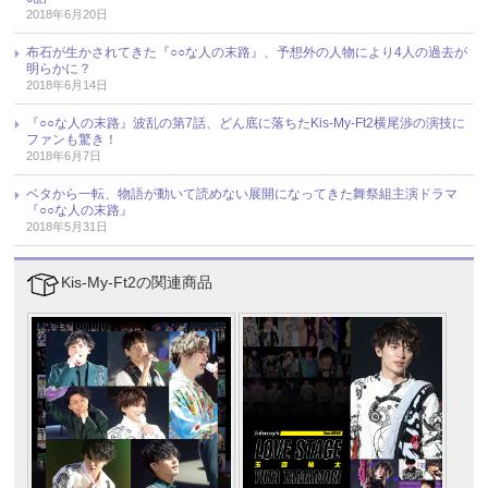
2018年6月20日
布石が生かされてきた『○○な人の末路』、予想外の人物により4人の過去が
明らかに？
2018年6月14日
『○○な人の末路』波乱の第7話、どん底に落ちたKis-My-Ft2横尾渉の演技に
ファンも驚き！
2018年6月7日
ベタから一転、物語が動いて読めない展開になってきた舞祭組主演ドラマ
『○○な人の末路』
2018年5月31日
Kis-My-Ft2の関連商品