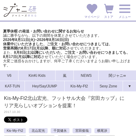
マイページ
ストア
メニュー
夏季休暇 の発送・お問い合わせに関するお知らせ
誠に勝手ながら、以下の期間を休業とさせていただきます。
2026年8月11日(火)~2026年8月16日(日)
休業中にいただきました、ご注文・お問い合わせにつきましては、
営業再開の8月17日(月)以降、順に対応
させていただきます。
また、
8月8日(土)以降にいただいた、ご注文・
お問い合わせにつきましても、
8月17日(月)以降に対応
させていただく場合がございます。
大変ご迷惑をおかけしますが、
何卒ご了承くださいますようお願い申し上げま
す。
V6
KinKi Kids
嵐
NEWS
関ジャニ∞
KAT-TUN
Hey!Say!JUMP
Kis-My-Ft2
Sexy Zone
▼
Kis-My-Ft2北山宏光、フットサル大会『宮田カップ』に
リア充らしいオプションを提案！
2017.10.30
Kis-My-Ft2
北山宏光
千賀健永
宮田俊哉
横尾渉