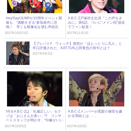
Hey!Say!JUMPが10周年イベント開
A.B.C-Z戸塚祥太出演『この声をき
催も、“過酷すぎる”参加条件に悲
みに』第6話、ついに“メイン回”放送
鳴！ 早くも映像化を望む声続出
でファン歓喜！
2017年10月21日
2017年11月2日
【プレバト!! ウォッチ】発想が「ほんっとうに凡人」と
辛口評価された、KAT-TUN上田竜也の俳句とは？
2017年9月3日
V6＆A.B.C-Zは「礼儀正しい」セク
A.B.C-Zメンバーが黒髪の塚田を嫌
ゾは「おじさんが多い」!? コンサ
がる理由とは……
ートスタッフが明かす、“印象がいい
ジャニオタ”
2017年10月5日
2017年4月8日