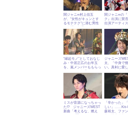
関ジャニ∞村上信五
関ジャニ∞の『
が、“女性がキュンとす
ク』出演に賛
るモテテク”に潜む男性
出演アーティ
の欲望を丸裸に！
歓迎ツイート
“縁起モノ”としておなじ
ジャニーズWE
み・中居正広のお年玉
太、「中身で
を、嵐メンバーももらっ
い。真剣に愛
ていた!? 今明かされる
い」と切実に
『紅白』裏話
ミスが音源になっちゃっ
「辛かった」
た!? ジャニーズWEST
しい」……Kis-M
新曲「考えるな、燃え
森裕太、ファ
ろ!!」の聞きどころは？
為に注意喚起