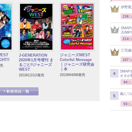
伊野尾
238
コ
SMA
JUM
214
コ
三宅健
EST
ジャニーズWEST
J-GENERATION
GHT!!
Colorful Message
107
2020年1月号増刊 ま
コ
｜ジャニーズ研究会
るごと!!ジャニーズ
発売
｜本
WEST
SMA
2019/04/08発売
2019/12/12発売
オタが
94
コ
嵐につ
93
コ