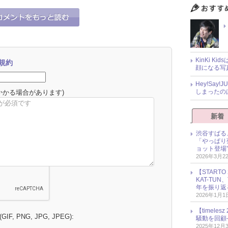
KinKi K
規約
顔になる写
Hey!Sa
しまったの
かかる場合があります)
新着
渋谷すばる
「やっぱり
ョット登場
2026年3月2
【START
KAT-TU
年を振り返
2026年1月1
【timel
 (GIF, PNG, JPG, JPEG):
騒動を回顧
2025年12月