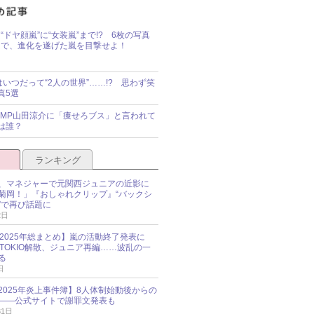
“ドヤ顔嵐”に“女装嵐”まで!? 6枚の写真
で、進化を遂げた嵐を目撃せよ！
idsはいつだって“2人の世界”……!? 思わず笑
真5選
y!JUMP山田涼介に「痩せろブス」と言われて
は誰？
ランキング
、マネジャーで元関西ジュニアの近影に
菊岡！」『おしゃれクリップ』“バックシ
”で再び話題に
2日
O 2025年総まとめ】嵐の活動終了発表に
N、TOKIO解散、ジュニア再編……波乱の一
る
日
esz 2025年炎上事件簿】8人体制始動後からの
――公式サイトで謝罪文発表も
31日