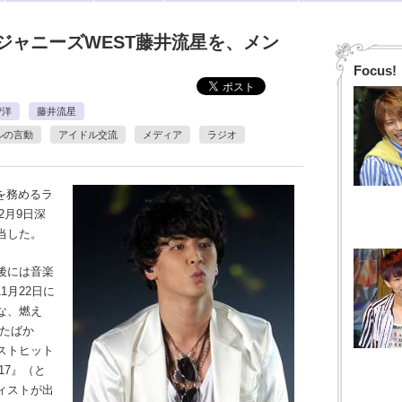
ジャニーズWEST藤井流星を、メン
Focus!
智洋
藤井流星
ルの言動
アイドル交流
メディア
ラジオ
を務めるラ
2月9日深
当した。
後には音楽
1月22日に
な、燃え
したばか
ストヒット
17』（と
ィストが出