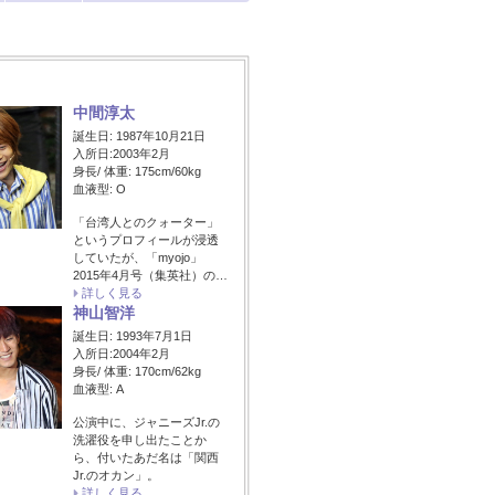
中間淳太
誕生日: 1987年10月21日
入所日:2003年2月
身長/ 体重: 175cm/60kg
血液型: O
「台湾人とのクォーター」
というプロフィールが浸透
していたが、「myojo」
2015年4月号（集英社）の…
詳しく見る
神山智洋
誕生日: 1993年7月1日
入所日:2004年2月
身長/ 体重: 170cm/62kg
血液型: A
公演中に、ジャニーズJr.の
洗濯役を申し出たことか
ら、付いたあだ名は「関西
Jr.のオカン」。
詳しく見る