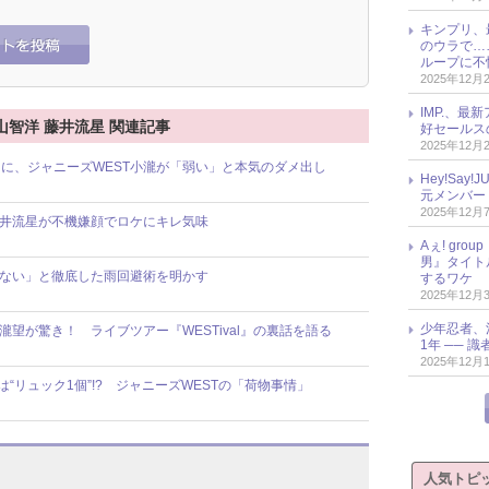
キンプリ、
のウラで…
ループに不
2025年12月
IMP.、最
山智洋 藤井流星 関連記事
好セールス
2025年12月
に、ジャニーズWEST小瀧が「弱い」と本気のダメ出し
Hey!Sa
元メンバー
2025年12月
藤井流星が不機嫌顔でロケにキレ気味
Aぇ! gr
男』タイト
くない」と徹底した雨回避術を明かす
するワケ
2025年12月
少年忍者、
瀧望が驚き！ ライブツアー『WESTival』の裏話を語る
1年 ── 
2025年12月
“リュック1個”!? ジャニーズWESTの「荷物事情」
人気トピ