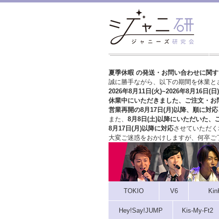
夏季休暇 の発送・お問い合わせに関
誠に勝手ながら、以下の期間を休業と
2026年8月11日(火)~2026年8月16日(日)
休業中にいただきました、ご注文・お
営業再開の8月17日(月)以降、順に対応
また、
8月8日(土)以降にいただいた、
8月17日(月)以降に対応
させていただく
大変ご迷惑をおかけしますが、
何卒ご
TOKIO
V6
Kin
Hey!Say!JUMP
Kis-My-Ft2