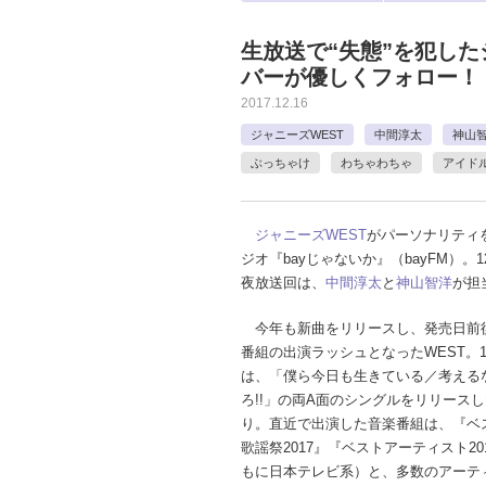
生放送で“失態”を犯した
バーが優しくフォロー！
2017.12.16
ジャニーズWEST
中間淳太
神山
ぶっちゃけ
わちゃわちゃ
アイド
ジャニーズWEST
がパーソナリティ
ジオ『bayじゃないか』（bayFM）。1
夜放送回は、
中間淳太
と
神山智洋
が担
今年も新曲をリリースし、発売日前
番組の出演ラッシュとなったWEST。1
は、「僕ら今日も生きている／考える
ろ!!」の両A面のシングルをリリース
り。直近で出演した音楽番組は、『ベ
歌謡祭2017』『ベストアーティスト20
もに日本テレビ系）と、多数のアーテ