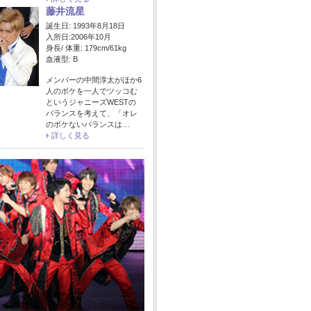
藤井流星
誕生日: 1993年8月18日
入所日:2006年10月
身長/ 体重: 179cm/61kg
血液型: B
メンバーの中間淳太がほか6
人のボケを一人でツッコむ
というジャニーズWESTの
バランスを考えて、「オレ
のボケないバランスは…
詳しく見る