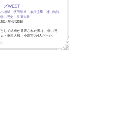
ーズWEST
：
小瀧望
濱田崇裕
藤井流星
神山智洋
桐山照史
重岡大毅
014年4月23日
プとして結成が発表された際は、桐山照
太・重岡大毅・小瀧望の4人だった…
る