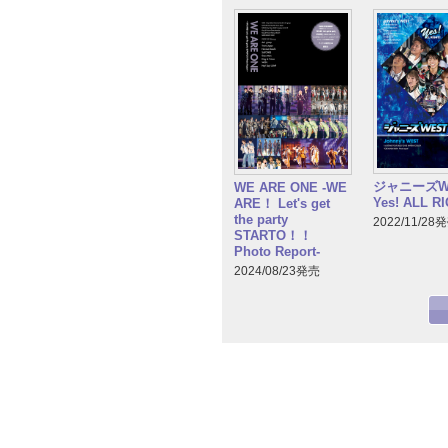
ジャニーズW
WE ARE ONE -WE
Yes! ALL RI
ARE！ Let's get
the party
2022/11/28
STARTO！！
Photo Report-
2024/08/23発売