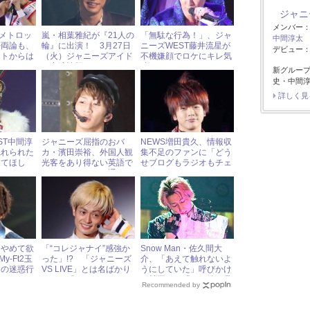
ジャニ
メンバー
メトロッ
嵐・相葉雅紀が『21人の
「無駄な行為！」、ジャ
中間淳太
否両論も、
輪』に出演！ 3月27日
ニーズWEST藤井流星が
デビュー：2
ストからは
（火）ジャニーズアイド
不機嫌顔でロケにキレ気
ル出演情報
味
新グルー
史・中間淳
詳しく見
ST中間淳
ジャニーズ屈指のおバ
NEWS増田貴久、情報収
惚れられた
カ・濱田崇裕、外国人観
集不足のファンに「どう
してほし
光客をあり得ない英語で
せブログもラジオもチェ
訴える
おもてなしするも通じる
ックしてない」とむつく
という奇跡！
れ気味
「やめて欲
「“コレジャナイ”感強か
Snow Man・佐久間大
y-Ft2玉
った」!? 「ジャニーズ
介、「あえて触れないよ
ンの迷惑行
VS LIVE」とは名ばかり
うにしていた」呼びかけ
だった『Mステ ウルト
に賛否！ 「パロ絵が見
Recommended by
ラFES』
たい」発言の危うさ « ジ
ャニーズ研究会