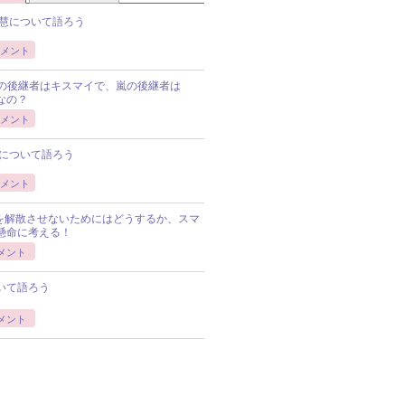
慧について語ろう
メント
Pの後継者はキスマイで、嵐の後継者は
Pなの？
メント
について語ろう
メント
Pを解散させないためにはどうするか、スマ
懸命に考える！
メント
いて語ろう
メント