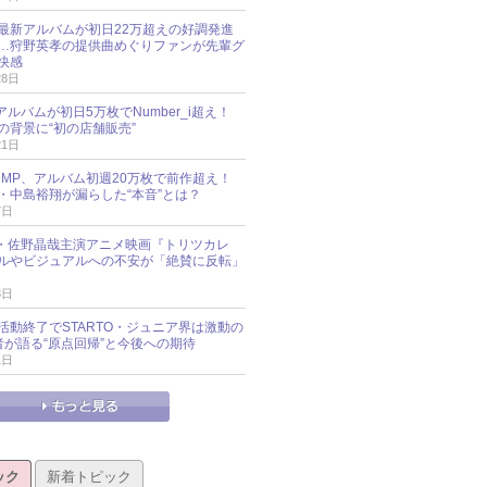
最新アルバムが初日22万超えの好調発進
…狩野英孝の提供曲めぐりファンが先輩グ
快感
28日
新アルバムが初日5万枚でNumber_i超え！
の背景に“初の店舗販売”
21日
y!JUMP、アルバム初週20万枚で前作超え！
・中島裕翔が漏らした“本音”とは？
7日
oup・佐野晶哉主演アニメ映画『トリツカレ
ルやビジュアルへの不安が「絶賛に反転」
3日
活動終了でSTARTO・ジュニア界は激動の
識者が語る“原点回帰”と今後への期待
1日
ック
新着トピック