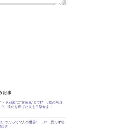
“ドヤ顔嵐”に“女装嵐”まで!? 6枚の写真
で、進化を遂げた嵐を目撃せよ！
idsはいつだって“2人の世界”……!? 思わず笑
真5選