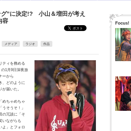
ング”に決定!? 小山＆増田が考え
内容
Focus!
メディア
ラジオ
作品
リティを務める
）の1月9日深夜放
ナーから
き、どのように
ジが届いた。
「めちゃめちゃ
「うそうそ！」
田の冗談に「そ
笑いながらも
いよ」とフォロ