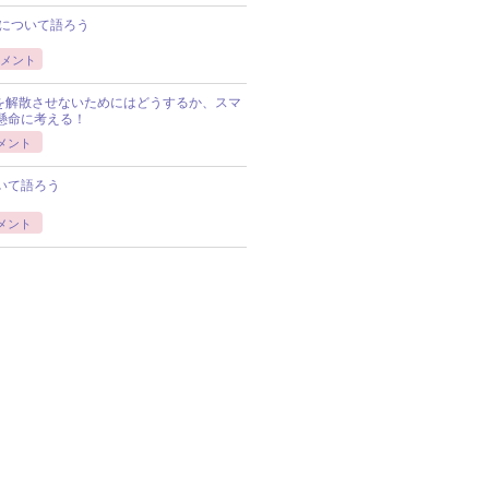
について語ろう
メント
Pを解散させないためにはどうするか、スマ
懸命に考える！
メント
いて語ろう
メント