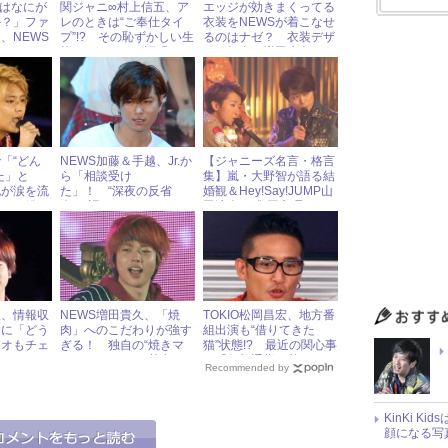
Sにはなにが
関ジャニ∞村上信五、ア
エッジが効きまくってる
か？」ファ
レのときは“ご奉仕タイ
衣装をNEWSが着こなせ
、NEWS
プ”!? その恥ずかしい生
るのはナゼ？ 衣装デザ
えは……？
態をメンバーが証明して
イン担当・増田貴久がそ
いた！
の秘密を明かす！
「“どん
NEWS加藤＆手越、Jr.か
【ジャニーズ名言・格言
た」と
ら「相談受け
集】嵐・大野智が語る結
也が涙を流
た」！ “深夜の反省
婚観＆Hey!Say!JUMP山
からは総ス
会”で語られたことと
田涼介が“集団心理”にチ
は？
クリ
久、情報収
NEWS増田貴久、「焼
TOKIO松岡昌宏、地方番
ンに「どう
肉」へのこだわりが強す
組出演も“借りてきた
ジオもチェ
ぎる！ 独自の“焼きマ
猫”状態!? 最近の関心事
」とむつく
ナー”をラジオで熱弁
は「仮想通貨は儲かるの
Recommended by
か」
KinKi K
顔になる写