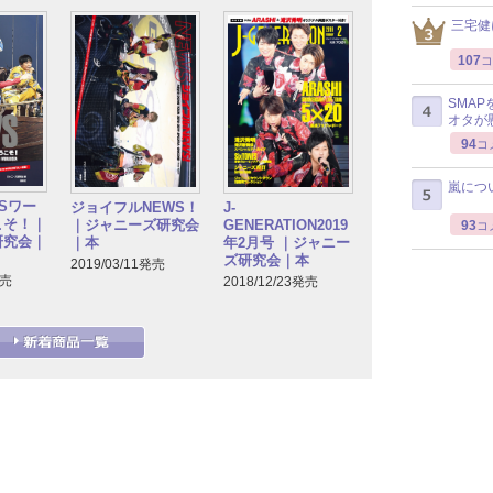
三宅健
107
コ
SMA
オタが
94
コ
嵐につ
WSワー
J-
ジョイフルNEWS！
こそ！｜
GENERATION2019
｜ジャニーズ研究会
93
コ
研究会｜
年2月号 ｜ジャニー
｜本
ズ研究会｜本
2019/03/11発売
発売
2018/12/23発売