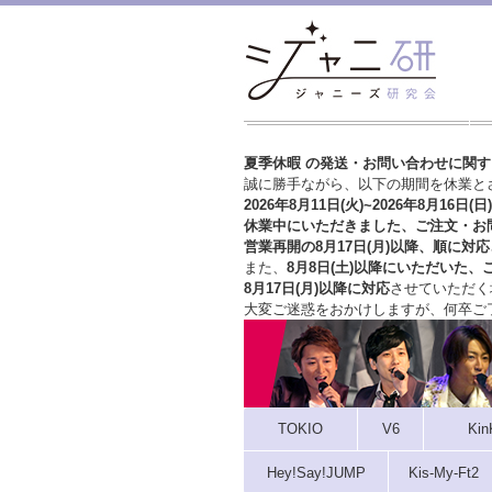
夏季休暇 の発送・お問い合わせに関
誠に勝手ながら、以下の期間を休業と
2026年8月11日(火)~2026年8月16日(日)
休業中にいただきました、ご注文・お
営業再開の8月17日(月)以降、順に対応
また、
8月8日(土)以降にいただいた、
8月17日(月)以降に対応
させていただく
大変ご迷惑をおかけしますが、
何卒ご
TOKIO
V6
Kin
Hey!Say!JUMP
Kis-My-Ft2