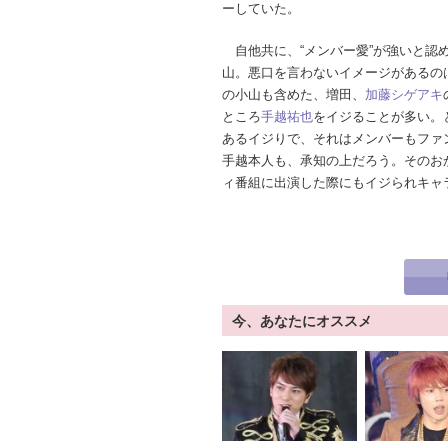
ーしていた。
自他共に、“メンバー愛”が強いと認
山。悪口を言わないイメージがあるの
の小山も含めた、増田、
加藤シゲアキ
ところ
手越祐也
をイジることが多い。と
あるイジりで、それはメンバーもファ
手越本人も、承知の上だろう。そのお
ィ番組に出演した際にもイジられキャ
今、あなたにオススメ