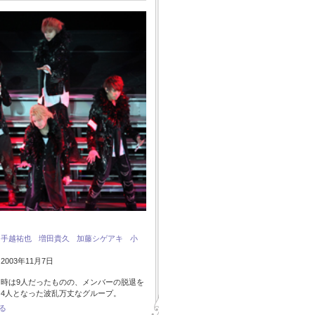
：
手越祐也
増田貴久
加藤シゲアキ
小
003年11月7日
時は9人だったものの、メンバーの脱退を
4人となった波乱万丈なグループ。
る