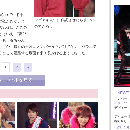
められている小
シゲアキ先生に作詞させたらすごい
は確かだが、そ
のできるよ
の3人は、ここの
はいえ、“愛”の
ンも、もちろん
かげか、最近の手越はメンバーからだけでなく、バラエテ
ラとして活躍する場面も多く見かけるようになった。
1
2
»
NEWS
メンバー
山慶一郎
デビュー：2
デビュー当
繰り返し、
詳しく見