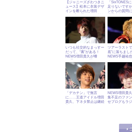
【ジャニーズざわつきニ
「SixTONE
ュース】松本に衣装デザ
足りないです
インを断られた増田
ンからの質問に
＆“二宮の元カノ”の結婚
増田貴久の答
を祝福する相葉
いつも社交的なまっすー
ツアーラストで
だって、“裏”がある！
底”に落ちまし
NEWS増田貴久が嗜
NEWS手越祐
む“男らしい”一面とは？
すも、ファン
カン！
「デカチン」で無言
NEWS増田貴
に……王道アイドル増田
集不足のファ
貴久、下ネタ禁止は継続
せブログもラ
中
ックしてない
れ気味