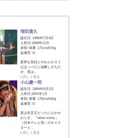
増田貴久
誕生日: 1986年7月4日
入所日:1998年11月
身長/ 体重: 171cm/67kg
血液型: O
柔和な笑顔とやわらかそう
なほっぺたに油断しがちだ
が、実は…
詳しく見る
小山慶一郎
誕生日: 1984年5月1日
入所日:2001年1月
身長/ 体重: 178cm/62kg
血液型: O
昔は失言王だったにもかか
わらず、『news every.』
（日本テレビ系）のキャス
ターと…
詳しく見る