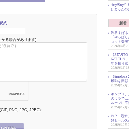
Hey!Sa
しまったの
規約
新着
渋谷すばる
「やっぱり
かかる場合があります)
ョット登場
2026年3月2
【START
KAT-TU
年を振り返
2026年1月1
【timel
騒動を回顧
2025年12月
キンプリ、
のウラで…
ループに不
2025年12月
 (GIF, PNG, JPG, JPEG):
IMP.、最
好セールス
2025年12月