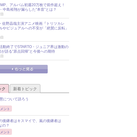
y!JUMP、アルバム初週20万枚で前作超え！
・中島裕翔が漏らした“本音”とは？
7日
oup・佐野晶哉主演アニメ映画『トリツカレ
ルやビジュアルへの不安が「絶賛に反転」
3日
活動終了でSTARTO・ジュニア界は激動の
識者が語る“原点回帰”と今後への期待
1日
ック
新着トピック
慧について語ろう
メント
Pの後継者はキスマイで、嵐の後継者は
Pなの？
メント