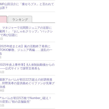
y!JUMP山田涼介に「痩せろブス」と言われて
は誰？
ランキング
、マネジャーで元関西ジュニアの近影に
菊岡！」『おしゃれクリップ』“バックシ
”で再び話題に
2日
O 2025年総まとめ】嵐の活動終了発表に
N、TOKIO解散、ジュニア再編……波乱の一
る
日
esz 2025年炎上事件簿】8人体制始動後からの
――公式サイトで謝罪文発表も
31日
最新アルバムが初日22万超えの好調発進
…狩野英孝の提供曲めぐりファンが先輩グ
快感
28日
新アルバムが初日5万枚でNumber_i超え！
の背景に“初の店舗販売”
21日