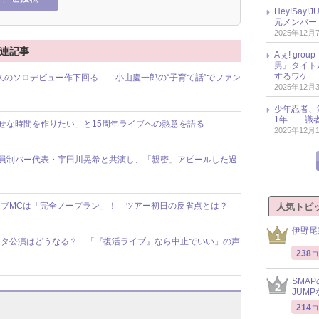
Hey!Sa
元メンバー
2025年12月
関連記事
Aぇ! gr
男』タイト
するワケ
貴久のソロデビュー作下回る……小山慶一郎の“子育て話”でファン
2025年12月
少年忍者、
1年 ── 
幸せな時間を作りたい」と15周年ライブへの熱意を語る
2025年12月
 会員制バー代表・宇田川晃希と共演し、「親密」アピールした過
イブMCは「完全ノープラン」！ ツアー初日の反省点とは？
人気トピ
伊野尾
スタ公演はどうなる？ 「『復活ライブ』なら中止でいい」の声
238
コ
SMA
JUM
214
コ