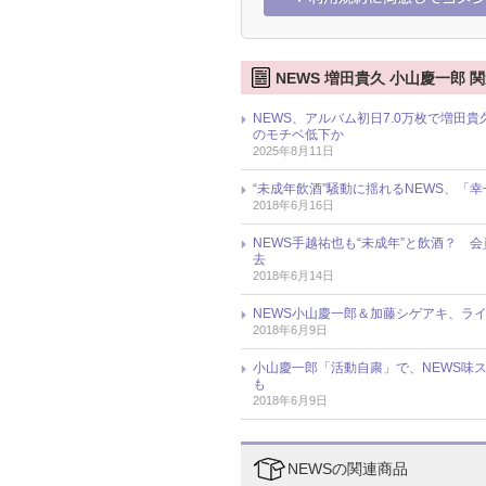
NEWS 増田貴久 小山慶一郎 
NEWS、アルバム初日7.0万枚で増田
のモチベ低下か
2025年8月11日
“未成年飲酒”騒動に揺れるNEWS、「
2018年6月16日
NEWS手越祐也も“未成年”と飲酒？
去
2018年6月14日
NEWS小山慶一郎＆加藤シゲアキ、ラ
2018年6月9日
小山慶一郎「活動自粛」で、NEWS味
も
2018年6月9日
NEWSの関連商品