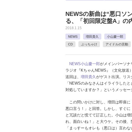
NEWSの新曲は“悪口ソ
る、「初回限定盤A」の
2018.1.15
NEWS
増田貴久
小山慶一郎
CD
ぶっちゃけ
アイドルの言動
NEWS
小山慶一郎
がメインパーソナ
ラジオ『KちゃんNEWS』（文化放送
送回は、
増田貴久
がゲスト出演。リス
「NEWSのみなさんはイライラしたと
対処していますか？」というメッセー
この問いかけに対し、増田は即座に
悪口言う！」と回答。しかし、すぐに
と冗談だと慌てて訂正した。小山は増
れ、面白いね！」と大ウケ。その後、
「まっすーもオレも（悪口は）言わな