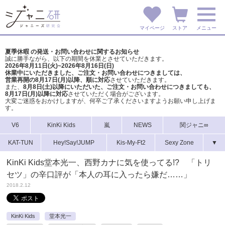
マイページ
ストア
メニュー
夏季休暇 の発送・お問い合わせに関するお知らせ
誠に勝手ながら、以下の期間を休業とさせていただきます。
2026年8月11日(火)~2026年8月16日(日)
休業中にいただきました、ご注文・お問い合わせにつきましては、
営業再開の8月17日(月)以降、順に対応
させていただきます。
また、
8月8日(土)以降にいただいた、ご注文・
お問い合わせにつきましても、
8月17日(月)以降に対応
させていただく場合がございます。
大変ご迷惑をおかけしますが、
何卒ご了承くださいますようお願い申し上げま
す。
V6
KinKi Kids
嵐
NEWS
関ジャニ∞
KAT-TUN
Hey!Say!JUMP
Kis-My-Ft2
Sexy Zone
▼
KinKi Kids堂本光一、西野カナに気を使ってる!? 「トリ
セツ」の辛口評が「本人の耳に入ったら嫌だ……」
2018.2.12
KinKi Kids
堂本光一