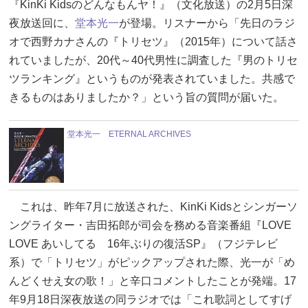
『KinKi Kidsのどんなもんヤ！』（文化放送）の2月5日深
夜放送回に、
堂本光一
が登場。リスナーから「先日のラジ
オで西野カナさんの『トリセツ』（2015年）について話さ
れていましたが、20代～40代男性に調査した『男のトリセ
ツランキング』というものが発表されていました。共感で
きるものはありましたか？」という旨の質問が届いた。
堂本光一 ETERNAL ARCHIVES
これは、昨年7月に放送された、KinKi Kidsとシンガーソ
ングライター・吉田拓郎が司会を務める音楽番組『LOVE
LOVE あいしてる 16年ぶりの復活SP』（フジテレビ
系）で「トリセツ」がピックアップされた際、光一が「め
んどくせえ女の歌！」と辛口コメントしたことが発端。17
年9月18日深夜放送の同ラジオでは「これ歌詞としてすげ