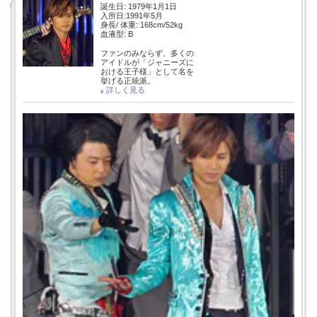
誕生日: 1979年1月1日
入所日:1991年5月
身長/ 体重: 168cm/52kg
血液型: B
ファンのみならず、多くの
アイドルが「ジャニーズに
おける王子様」として名を
挙げる正統派。
詳しく見る