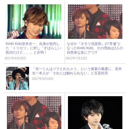
KinKi Kids堂本光一、自身が批判し
なぜか『タモリ倶楽部』の“常連”と
た「トリセツ」に対し「すばらしい
なったKinKi Kids、その理由は2人の
歌詞だけど……」と弁明！
自然体な姿にアリ!?
2017年9月25日
2017年7月12日
「光一くんはヅラとれちゃう」という後輩の暴露に、堂本
光一本人が「それには触れられない」と言及拒否
2017年3月19日