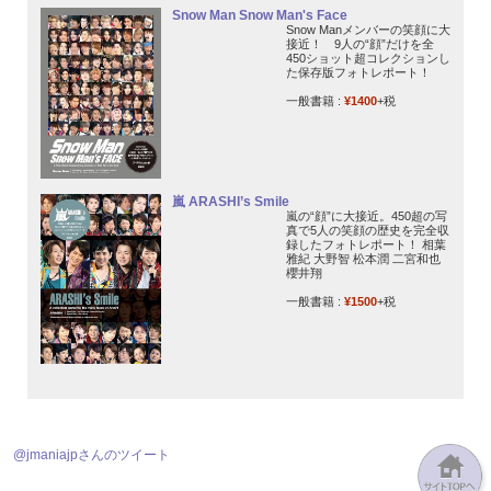
Snow Man Snow Man's Face
Snow Manメンバーの笑顔に大
接近！ 9人の“顔”だけを全
450ショット超コレクションし
た保存版フォトレポート！
一般書籍 :
¥1400
+税
嵐 ARASHI’s Smile
嵐の“顔”に大接近。450超の写
真で5人の笑顔の歴史を完全収
録したフォトレポート！ 相葉
雅紀 大野智 松本潤 二宮和也
櫻井翔
一般書籍 :
¥1500
+税
@jmaniajpさんのツイート