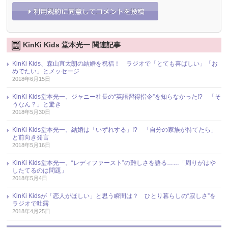
KinKi Kids 堂本光一 関連記事
KinKi Kids、森山直太朗の結婚を祝福！ ラジオで「とても喜ばしい」「お
めでたい」とメッセージ
2018年6月15日
KinKi Kids堂本光一、ジャニー社長の“英語習得指令”を知らなかった!? 「そ
うなん？」と驚き
2018年5月30日
KinKi Kids堂本光一、結婚は「いずれする」!? 「自分の家族が持てたら」
と前向き発言
2018年5月16日
KinKi Kids堂本光一、“レディファースト”の難しさを語る……「周りがはや
したてるのは問題」
2018年5月4日
KinKi Kidsが「恋人がほしい」と思う瞬間は？ ひとり暮らしの“寂しさ”を
ラジオで吐露
2018年4月25日