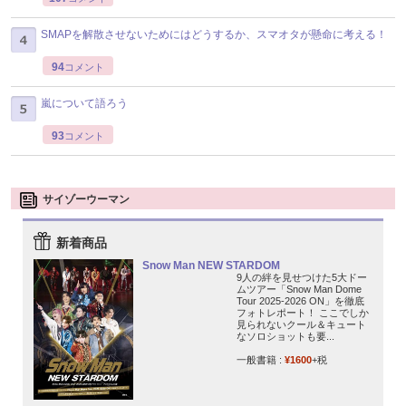
SMAPを解散させないためにはどうするか、スマオタが懸命に考える！
94
コメント
嵐について語ろう
93
コメント
サイゾーウーマン
新着商品
Snow Man NEW STARDOM
9人の絆を見せつけた5大ドー
ムツアー「Snow Man Dome
Tour 2025-2026 ON」を徹底
フォトレポート！ ここでしか
見られないクール＆キュート
なソロショットも要...
一般書籍 :
¥1600
+税