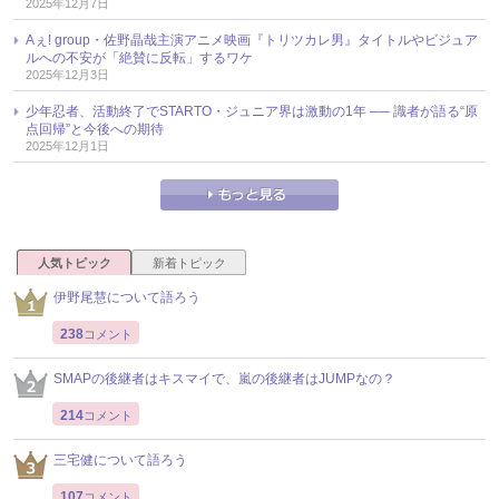
2025年12月7日
Aぇ! group・佐野晶哉主演アニメ映画『トリツカレ男』タイトルやビジュア
ルへの不安が「絶賛に反転」するワケ
2025年12月3日
少年忍者、活動終了でSTARTO・ジュニア界は激動の1年 ── 識者が語る“原
点回帰”と今後への期待
2025年12月1日
人気トピック
新着トピック
伊野尾慧について語ろう
238
コメント
SMAPの後継者はキスマイで、嵐の後継者はJUMPなの？
214
コメント
三宅健について語ろう
107
コメント