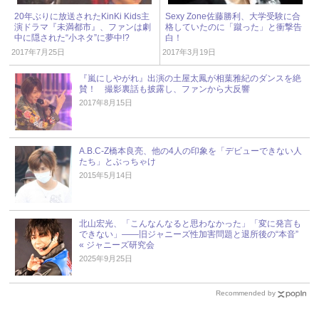
20年ぶりに放送されたKinKi Kids主
Sexy Zone佐藤勝利、大学受験に合
演ドラマ『未満都市』、ファンは劇
格していたのに「蹴った」と衝撃告
中に隠された“小ネタ”に夢中!?
白！
2017年7月25日
2017年3月19日
『嵐にしやがれ』出演の土屋太鳳が相葉雅紀のダンスを絶
賛！ 撮影裏話も披露し、ファンから大反響
2017年8月15日
A.B.C-Z橋本良亮、他の4人の印象を「デビューできない人
たち」とぶっちゃけ
2015年5月14日
北山宏光、「こんなんなると思わなかった」「変に発言も
できない」――旧ジャニーズ性加害問題と退所後の“本音”
« ジャニーズ研究会
2025年9月25日
Recommended by