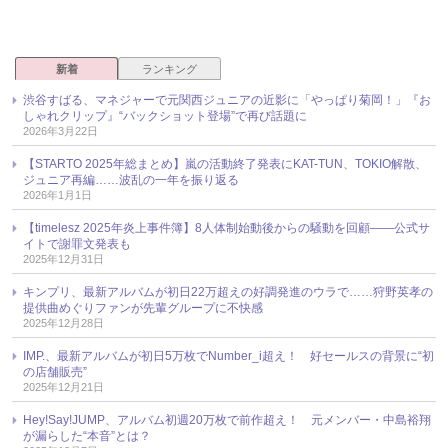
新着
ランキング
渋谷すばる、マネジャーで元関西ジュニアの近影に「やっぱり菊岡！」『お
しゃれクリップ』“バックショット登場”で再び話題に
2026年3月22日
【STARTO 2025年総まとめ】嵐の活動終了発表にKAT-TUN、TOKIO解散、
ジュニア再編……波乱の一年を振り返る
2026年1月1日
【timelesz 2025年炎上事件簿】8人体制始動後からの騒動を回顧――公式サ
イトで謝罪文発表も
2025年12月31日
キンプリ、最新アルバムが初日22万超えの好調発進のウラで……狩野英孝の
提供曲めぐりファンが先輩グループに不快感
2025年12月28日
IMP.、最新アルバムが初日5万枚でNumber_i超え！ 好セールスの背景に“初
の店舗販売”
2025年12月21日
Hey!Say!JUMP、アルバム初週20万枚で前作超え！ 元メンバー・中島裕翔
が漏らした“本音”とは？