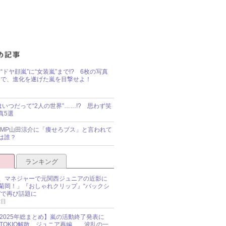
“ドヤ顔嵐”に“女装嵐”まで!? 6枚の写真
で、進化を遂げた嵐を目撃せよ！
idsはいつだって“2人の世界”……!? 思わず笑
真5選
y!JUMP山田涼介に「痩せろブス」と言われて
は誰？
ランキング
、マネジャーで元関西ジュニアの近影に
菊岡！」『おしゃれクリップ』“バックシ
”で再び話題に
2日
O 2025年総まとめ】嵐の活動終了発表に
N、TOKIO解散、ジュニア再編……波乱の一