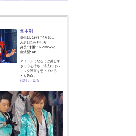
堂本剛
誕生日: 1979年4月10日
入所日:1991年5月
身長/ 体重: 165cm/52kg
血液型: AB
アイドルになるには美しす
ぎる心を持ち、過去にはパ
ニック障害を患っているこ
とを告白。
詳しく見る