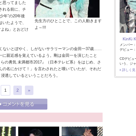
と思ってました
される前に、チ
年”の20年後
先生方のひとことで、この人動きます
はいたようで、
よ～!!!
すよね」とおどけ
KinKi 
メンバー
くないとぼやく、しがないサラリーマンの金田一37歳……
デビュー：1
一に親近感を覚えているよう。剛は金田一を演じたこと
CDデビュ
らの勇気 未満都市2017』（日本テレビ系）をはじめ、さ
いう、ジ
んの名にかけて！」を言わされたと嘆いていたが、それだ
詳しく見
く浸透しているということだろう。
1
2
»