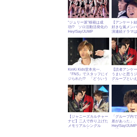
“ジュリー派”移籍は成
【アンケート
功!? ソロ活動活発化の
好きな嵐メン
Hey!Say!JUMP
演連続ドラマ
KinKi Kids堂本光一、
【読者アンケ
『FNS』でスタッフにイ
うまいと思う
ジられた!? 「どういう
グループとい
ことや！」とツッコミ
半戦）
【ジャニーズカルチャー
「グループ内
ナビ】二人で作り上げた
差があった」
メモリアルシングル
Hey!Say!JU
KinKi Kids「Family〜ひ
が語ったセン
とつになること」