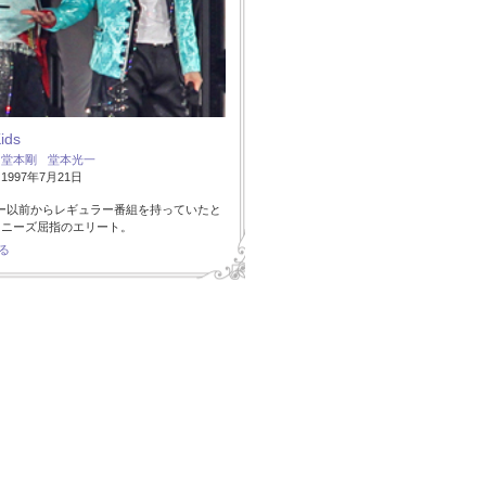
Kids
：
堂本剛
堂本光一
997年7月21日
ー以前からレギュラー番組を持っていたと
ャニーズ屈指のエリート。
る