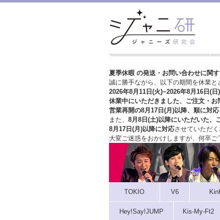
夏季休暇 の発送・お問い合わせに関
誠に勝手ながら、以下の期間を休業と
2026年8月11日(火)~2026年8月16日(日)
休業中にいただきました、ご注文・お
営業再開の8月17日(月)以降、順に対応
また、
8月8日(土)以降にいただいた、
8月17日(月)以降に対応
させていただく
大変ご迷惑をおかけしますが、
何卒ご
TOKIO
V6
Kin
Hey!Say!JUMP
Kis-My-Ft2