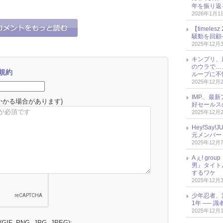
年を振り返
2026年1月1
【timel
騒動を回顧
2025年12月
キンプリ、
のウラで…
規約
ループに不
2025年12月
IMP.、最
かかる場合があります)
好セールス
2025年12月
Hey!Sa
元メンバー
2025年12月
Aぇ! gr
男』タイト
するワケ
2025年12月
少年忍者、
1年 ── 
2025年12月
 (GIF, PNG, JPG, JPEG):