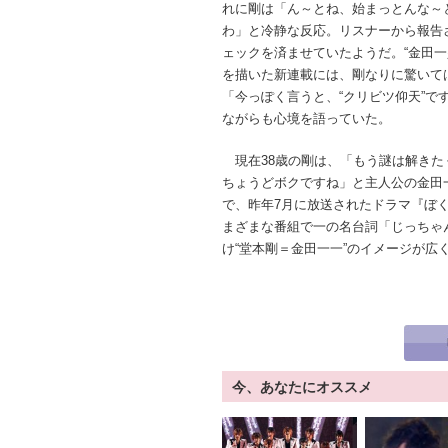
れに剛は「ん～とね、始まっとんな～
わ」と冷静な反応。リスナーから報告
ェックを済ませていたようだ。“金田一少
を描いた新連載には、剛なりに驚いて
「今っぽく言うと、“クリビツ仰天”で
ながらも心境を語っていた。
現在38歳の剛は、「もう謎は解きた
ちょうどボクですね」と主人公の金田
で、昨年7月に放送されたドラマ『ぼく
まざまな番組で一の名台詞「じっちゃ
け“堂本剛＝金田一一”のイメージが広
今、あなたにオススメ