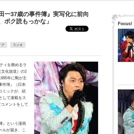
、『金田一37歳の事件簿』実写化に前向
、ボク読もっかな」
Focus!
ィア
ラジオ
リティを務めるラ
』（文化放送）の2
995年に剛が主
事件簿』（日本
コミックが、続
として連載をス
なコメントをして
簿』という漫画
ールが届き、こ