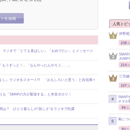
人気トピ
伊野尾
238
コ
祝福！ ラジオで「とても喜ばしい」「おめでたい」とメッセージ
SMA
JUM
214
コ
験!? 「もうずっと！」「なんやったんやろう……」
三宅健
『Wつよし』ラジオをスタート!? 「おもしろいと思う」と自信満々
107
コ
年隊よりも「SMAPの方が緊張する」と本音ポロリ！
SMA
オタが
94
コ
思う瞬間は？ ひとり暮らしの“寂しさ”をラジオで吐露
嵐につ
93
コ