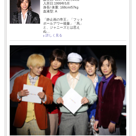
入所日:1999年5月
身長/ 体重: 168cm/57kg
血液型: A
「静止画の帝王」「フット
ボールアワー後藤」「馬」
と、ジャニーズとは思え
ぬ…
詳しく見る