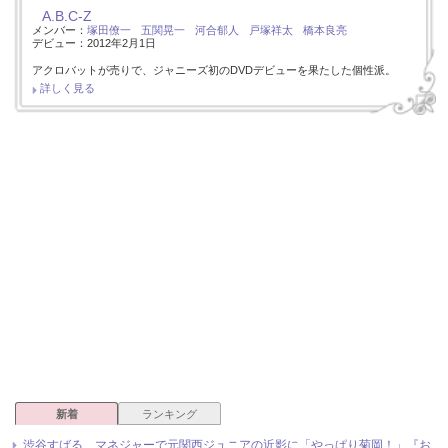
A.B.C-Z
メンバー：
塚田僚一
五関晃一
河合郁人
戸塚祥太
橋本良亮
デビュー：2012年2月1日
アクロバットが売りで、ジャニーズ初のDVDデビューを果たした個性派。
詳しく見る
新着
ランキング
渋谷すばる、マネジャーで元関西ジュニアの近影に「やっぱり菊岡！」『お