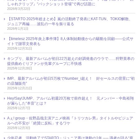
しゃれクリップ』“バックショット登場”で再び話題に
2026年3月22日
【STARTO 2025年総まとめ】嵐の活動終了発表にKAT-TUN、TOKIO解散、
ジュニア再編……波乱の一年を振り返る
2026年1月1日
【timelesz 2025年炎上事件簿】8人体制始動後からの騒動を回顧――公式サ
イトで謝罪文発表も
2025年12月31日
キンプリ、最新アルバムが初日22万超えの好調発進のウラで……狩野英孝の
提供曲めぐりファンが先輩グループに不快感
2025年12月28日
IMP.、最新アルバムが初日5万枚でNumber_i超え！ 好セールスの背景に“初
の店舗販売”
2025年12月21日
Hey!Say!JUMP、アルバム初週20万枚で前作超え！ 元メンバー・中島裕翔
が漏らした“本音”とは？
2025年12月7日
Aぇ! group・佐野晶哉主演アニメ映画『トリツカレ男』タイトルやビジュア
ルへの不安が「絶賛に反転」するワケ
2025年12月3日
少年忍者、活動終了でSTARTO・ジュニア界は激動の1年 ── 識者が語る“原