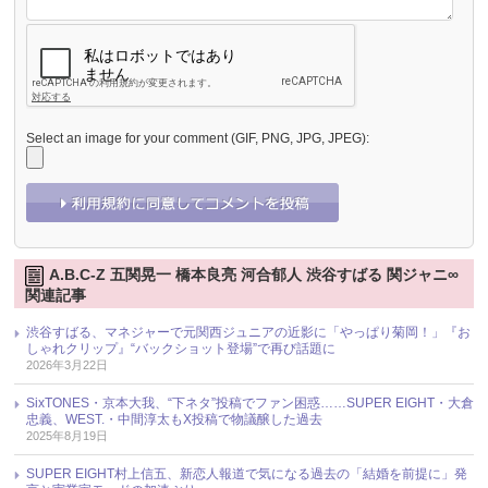
Select an image for your comment (GIF, PNG, JPG, JPEG):
A.B.C-Z 五関晃一 橋本良亮 河合郁人 渋谷すばる 関ジャニ∞
関連記事
渋谷すばる、マネジャーで元関西ジュニアの近影に「やっぱり菊岡！」『お
しゃれクリップ』“バックショット登場”で再び話題に
2026年3月22日
SixTONES・京本大我、“下ネタ”投稿でファン困惑……SUPER EIGHT・大倉
忠義、WEST.・中間淳太もX投稿で物議醸した過去
2025年8月19日
SUPER EIGHT村上信五、新恋人報道で気になる過去の「結婚を前提に」発