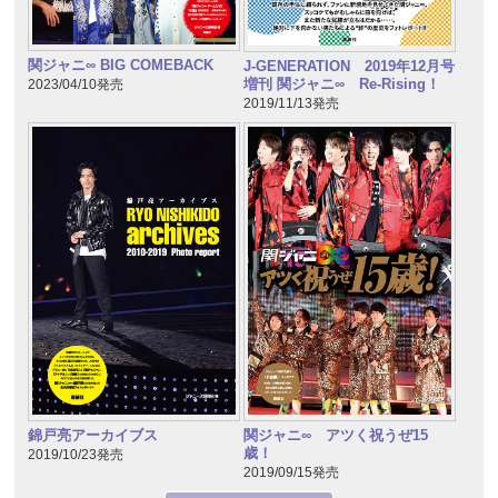
関ジャニ∞ BIG COMEBACK
J-GENERATION 2019年12月号
増刊 関ジャニ∞ Re-Rising！
2023/04/10発売
2019/11/13発売
錦戸亮アーカイブス
関ジャニ∞ アツく祝うぜ15
歳！
2019/10/23発売
2019/09/15発売