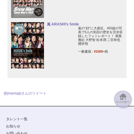
嵐 ARASHI’s Smile
嵐の“顔”に大接近。450超の写
真で5人の笑顔の歴史を完全収
録したフォトレポート！ 相葉
雅紀 大野智 松本潤 二宮和也
櫻井翔
一般書籍 :
¥1500
+税
@jmaniajpさんのツイート
タレント一覧
お知らせ
お問い合わせ