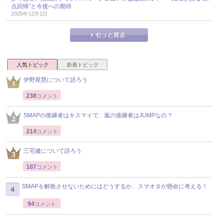
点回帰”と今後への期待
2025年12月1日
人気トピック
新着トピック
伊野尾慧について語ろう
238
コメント
SMAPの後継者はキスマイで、嵐の後継者はJUMPなの？
214
コメント
三宅健について語ろう
107
コメント
SMAPを解散させないためにはどうするか、スマオタが懸命に考える！
94
コメント