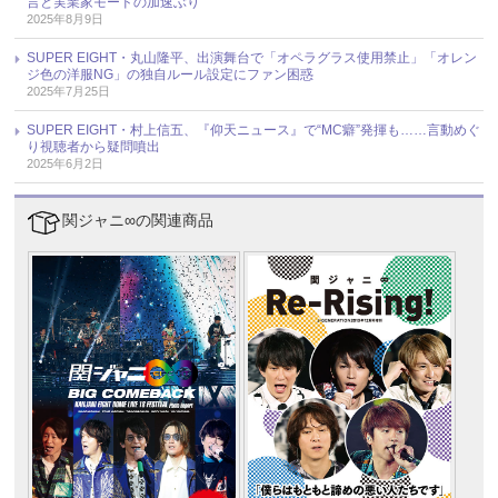
言と実業家モードの加速ぶり
2025年8月9日
SUPER EIGHT・丸山隆平、出演舞台で「オペラグラス使用禁止」「オレン
ジ色の洋服NG」の独自ルール設定にファン困惑
2025年7月25日
SUPER EIGHT・村上信五、『仰天ニュース』で“MC癖”発揮も……言動めぐ
り視聴者から疑問噴出
2025年6月2日
関ジャニ∞の関連商品