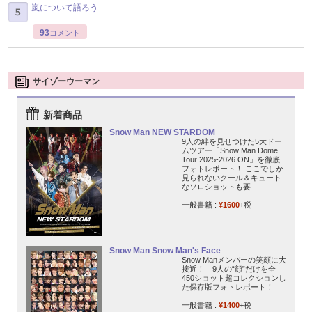
嵐について語ろう
93
コメント
サイゾーウーマン
新着商品
Snow Man NEW STARDOM
9人の絆を見せつけた5大ドー
ムツアー「Snow Man Dome
Tour 2025-2026 ON」を徹底
フォトレポート！ ここでしか
見られないクール＆キュート
なソロショットも要...
一般書籍 :
¥1600
+税
Snow Man Snow Man's Face
Snow Manメンバーの笑顔に大
接近！ 9人の“顔”だけを全
450ショット超コレクションし
た保存版フォトレポート！
一般書籍 :
¥1400
+税