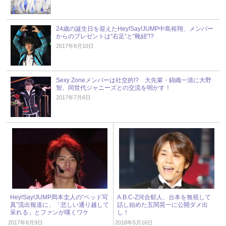
24歳の誕生日を迎えたHey!Say!JUMP中島裕翔、メンバー
からのプレゼントは“右足”と“靴紐”!?
2017年8月10日
Sexy Zoneメンバーは社交的!? 大先輩・錦織一清に大野
智、同世代ジャニーズとの交流を明かす！
2017年7月6日
Hey!Say!JUMP岡本圭人の“ベッド写
A.B.C-Z河合郁人、台本を無視して
真”流出報道に、「悲しい通り越して
話し始めた五関晃一に公開ダメ出
呆れる」とファンが嘆くワケ
し！
2017年8月9日
2018年5月16日