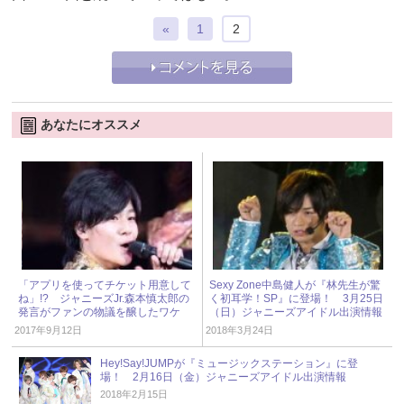
«
1
2
あなたにオススメ
「アプリを使ってチケット用意して
Sexy Zone中島健人が『林先生が驚
ね」!? ジャニーズJr.森本慎太郎の
く初耳学！SP』に登場！ 3月25日
発言がファンの物議を醸したワケ
（日）ジャニーズアイドル出演情報
2017年9月12日
2018年3月24日
Hey!Say!JUMPが『ミュージックステーション』に登
場！ 2月16日（金）ジャニーズアイドル出演情報
2018年2月15日