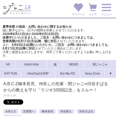
マイページ
ストア
メニュー
夏季休暇 の発送・お問い合わせに関するお知らせ
誠に勝手ながら、以下の期間を休業とさせていただきます。
2026年8月11日(火)~2026年8月16日(日)
休業中にいただきました、ご注文・お問い合わせにつきましては、
営業再開の8月17日(月)以降、順に対応
させていただきます。
また、
8月8日(土)以降にいただいた、ご注文・
お問い合わせにつきましても、
8月17日(月)以降に対応
させていただく場合がございます。
大変ご迷惑をおかけしますが、
何卒ご了承くださいますようお願い申し上げま
す。
V6
KinKi Kids
嵐
NEWS
関ジャニ∞
KAT-TUN
Hey!Say!JUMP
Kis-My-Ft2
Sexy Zone
▼
A.B.C-Z橋本良亮、仲良しの先輩・関ジャニ∞渋谷すばる
からの教えを守り「ラジオ100回記念」をスルー！
2018.2.28
A.B.C-Z
五関晃一
橋本良亮
河合郁人
渋谷すばる