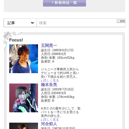
Focus!
五関晃一
誕生日: 1985年6月17日
入所日:1998年6月
身長/ 体重: 165cm/52kg
血液型: A
ジャニーズ事務所入所から
デビューまで約14年と長い
長い下積みを経た苦労人。
詳しく見る
橋本良亮
誕生日: 1993年7月15日
入所日:2004年9月
身長/ 体重: 178cm/63kg
血液型: B
A.B.C-Zの最年少にして、歌
パートを一手に引き受ける
美声の持ち主。
詳しく見る
河合郁人
誕生日: 1987年10月20日