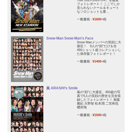
フォトレポート！ ここでしか
見られないクール＆キュート
なソロショットも要...
一般書籍 :
¥1600
+税
Snow Man Snow Man's Face
Snow Manメンバーの笑顔に大
接近！ 9人の“顔”だけを全
450ショット超コレクションし
た保存版フォトレポート！
一般書籍 :
¥1400
+税
嵐 ARASHI’s Smile
嵐の“顔”に大接近。450超の写
真で5人の笑顔の歴史を完全収
録したフォトレポート！ 相葉
雅紀 大野智 松本潤 二宮和也
櫻井翔
一般書籍 :
¥1500
+税