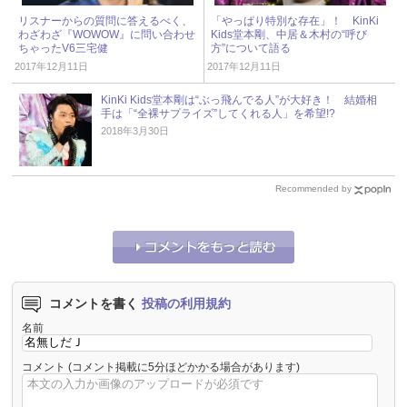
リスナーからの質問に答えるべく、
「やっぱり特別な存在」！ KinKi
わざわざ『WOWOW』に問い合わせ
Kids堂本剛、中居＆木村の“呼び
ちゃったV6三宅健
方”について語る
2017年12月11日
2017年12月11日
KinKi Kids堂本剛は“ぶっ飛んでる人”が大好き！ 結婚相
手は「“全裸サプライズ”してくれる人」を希望!?
2018年3月30日
Recommended by
コメントを書く
投稿の利用規約
名前
コメント
(コメント掲載に5分ほどかかる場合があります)