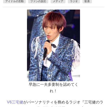
アイドルの言動
ファンの反応
メディア
ラジオ
歓喜
早急に一夫多妻制を認めてく
れ！
V6
三宅健
がパーソナリティを務めるラジオ『三宅健のラ