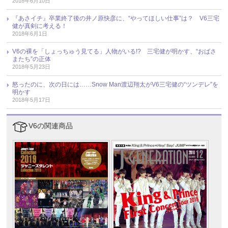
2018年6月10日
『あさイチ』卒業終了後の井ノ原快彦に、“やってほしい仕事”は？ V6三宅
健が真剣に考える！
2018年6月1日
V6の裸を「しょっちゅう見てる」人物がいる!? 三宅健が明かす、“おばさ
またち”の正体
2018年5月23日
怒ったのに、次の日には……Snow Man渡辺翔太がV6三宅健の“ツンデレ”を
明かす
2018年5月17日
V6の関連商品