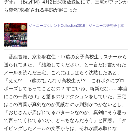
ヂオ』（BayFM）4月2日深夜放送回にて、三宅がファンか
ら突然“求婚”される事態が起こった。
ジャニーズタレントCollection2019｜ジャニーズ研究会｜本
番組冒頭、京都府在住・17歳の女子高校生リスナーから
送られてきた、「結婚してください」と一言だけ書かれた
メールを読んだ三宅。これにはしばらく沈黙したあと、
「ええ!? 17歳の“はんなり高校生”が？ これボクにプロ
ポーズしてるってことなの？ すごいね、斬新だな……本当
にこの一言だけ」と驚きのリアクションをしていた。三宅
はこの言葉が真剣なのか冗談なのか判別がつかないとし、
「おじさんが弄ばれてるパターンなのか、真剣にそう思っ
て言ってくれてるのか、どっちなんだろう」と困惑。「タ
イピングしたメールの文字からは、それが読み取れな