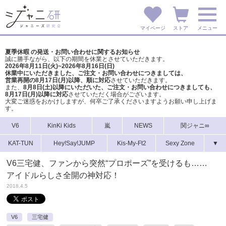
マイページ
ストア
メニュー
夏季休暇 の発送・お問い合わせに関するお知らせ
誠に勝手ながら、以下の期間を休業とさせていただきます。
2026年8月11日(火)~2026年8月16日(日)
休業中にいただきました、ご注文・お問い合わせにつきましては、
営業再開の8月17日(月)以降、順に対応
させていただきます。
また、
8月8日(土)以降にいただいた、ご注文・
お問い合わせにつきましても、
8月17日(月)以降に対応
させていただく場合がございます。
大変ご迷惑をおかけしますが、
何卒ご了承くださいますようお願い申し上げま
す。
V6
KinKi Kids
嵐
NEWS
関ジャニ∞
KAT-TUN
Hey!Say!JUMP
Kis-My-Ft2
Sexy Zone
▼
V6三宅健、ファンから突然“プロポーズ”を受けるも……
アイドルらしさ全開の神対応！
2018.4.5
V6
三宅健