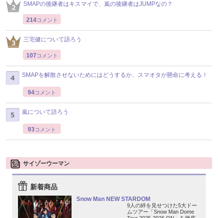
SMAPの後継者はキスマイで、嵐の後継者はJUMPなの？
214
コメント
三宅健について語ろう
107
コメント
SMAPを解散させないためにはどうするか、スマオタが懸命に考える！
94
コメント
嵐について語ろう
93
コメント
サイゾーウーマン
新着商品
Snow Man NEW STARDOM
9人の絆を見せつけた5大ドー
ムツアー「Snow Man Dome
Tour 2025-2026 ON」を徹底