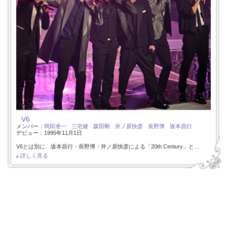
V6
メンバー：
岡田准一
三宅健
森田剛
井ノ原快彦
長野博
坂本昌行
デビュー：1995年11月1日
V6とは別に、坂本昌行・長野博・井ノ原快彦による「20th Century」と…
詳しく見る