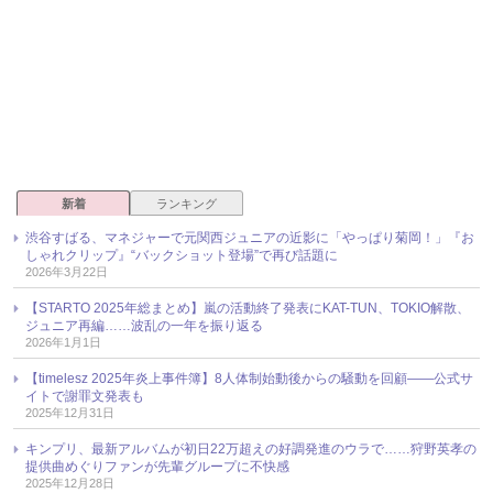
新着
ランキング
渋谷すばる、マネジャーで元関西ジュニアの近影に「やっぱり菊岡！」『お
しゃれクリップ』“バックショット登場”で再び話題に
2026年3月22日
【STARTO 2025年総まとめ】嵐の活動終了発表にKAT-TUN、TOKIO解散、
ジュニア再編……波乱の一年を振り返る
2026年1月1日
【timelesz 2025年炎上事件簿】8人体制始動後からの騒動を回顧――公式サ
イトで謝罪文発表も
2025年12月31日
キンプリ、最新アルバムが初日22万超えの好調発進のウラで……狩野英孝の
提供曲めぐりファンが先輩グループに不快感
2025年12月28日