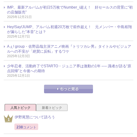
IMP.、最新アルバムが初日5万枚でNumber_i超え！ 好セールスの背景に“初
の店舗販売”
2025年12月21日
Hey!Say!JUMP、アルバム初週20万枚で前作超え！ 元メンバー・中島裕翔
が漏らした“本音”とは？
2025年12月7日
Aぇ! group・佐野晶哉主演アニメ映画『トリツカレ男』タイトルやビジュア
ルへの不安が「絶賛に反転」するワケ
2025年12月3日
少年忍者、活動終了でSTARTO・ジュニア界は激動の1年 ── 識者が語る“原
点回帰”と今後への期待
2025年12月1日
人気トピック
新着トピック
伊野尾慧について語ろう
238
コメント