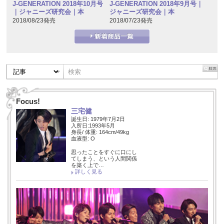
J-GENERATION 2018年10月号
J-GENERATION 2018年9月号｜
｜ジャニーズ研究会｜本
ジャニーズ研究会｜本
2018/08/23発売
2018/07/23発売
Focus!
三宅健
誕生日: 1979年7月2日
入所日:1993年5月
身長/ 体重: 164cm/49kg
血液型: O
思ったことをすぐに口にし
てしまう、という人間関係
を築く上で…
詳しく見る