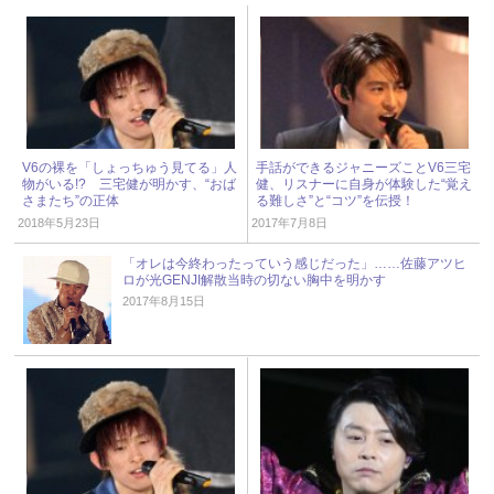
V6の裸を「しょっちゅう見てる」人
手話ができるジャニーズことV6三宅
物がいる!? 三宅健が明かす、“おば
健、リスナーに自身が体験した“覚え
さまたち”の正体
る難しさ”と“コツ”を伝授！
2018年5月23日
2017年7月8日
「オレは今終わったっていう感じだった」……佐藤アツヒ
ロが光GENJI解散当時の切ない胸中を明かす
2017年8月15日