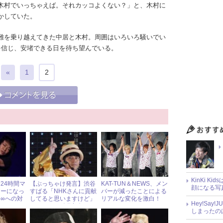
木村でいっちゃえば。それカッコよくない？」と、木村に
かしていた。
難を乗り越えてきた中居と木村。周囲はいろいろ騒いでい
を信じ、安堵できる日を待ち望んでいる。
«
1
2
KinKi K
、24時間マ
【ぶっちゃけ発言】渋谷
KAT-TUN＆NEWS、メン
顔になる写
ナーになっ
すばる「NHKさんに貢献
バーが減ったことによる
∞への対
してると思いますけど」
リアルな変化を激白！
Hey!Sa
« ジャニーズ研究会
しまったの