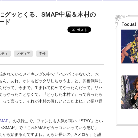
にグッとくる、SMAP中居＆木村の
ード
Focus!
エティ
メディア
不仲
録されているメイキングの中で「ハンパじゃないよ、木
もん、あれ。オレもビックリしちゃうよ」と、興奮気味に
んだって、今まで。生まれて初めてやったんだって。リハ
でもやったことなくて。『どうした木村？』って言ったら
』って言って。それが木村の優しいとこだよね」と振り返
MAP
』の収録曲で、ファンにも人気が高い「STAY」とい
P×SMAP』で「これSMAPがカッコいいっていう感じ」
んから始まるんですよね。えらい長いの、Aメロが」と語