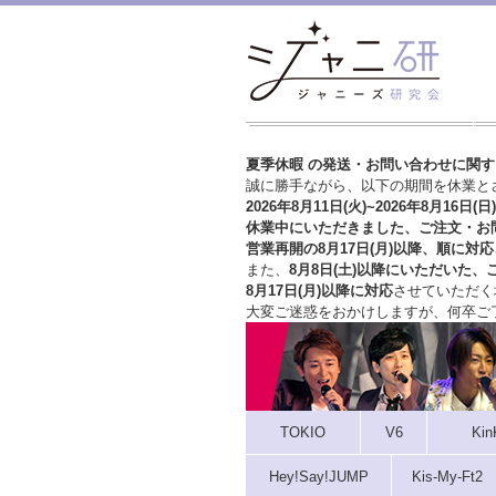
夏季休暇 の発送・お問い合わせに関
誠に勝手ながら、以下の期間を休業と
2026年8月11日(火)~2026年8月16日(日)
休業中にいただきました、ご注文・お
営業再開の8月17日(月)以降、順に対応
また、
8月8日(土)以降にいただいた、
8月17日(月)以降に対応
させていただく
大変ご迷惑をおかけしますが、
何卒ご
TOKIO
V6
Kin
Hey!Say!JUMP
Kis-My-Ft2