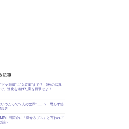
“ドヤ顔嵐”に“女装嵐”まで!? 6枚の写真
で、進化を遂げた嵐を目撃せよ！
idsはいつだって“2人の世界”……!? 思わず笑
真5選
y!JUMP山田涼介に「痩せろブス」と言われて
は誰？