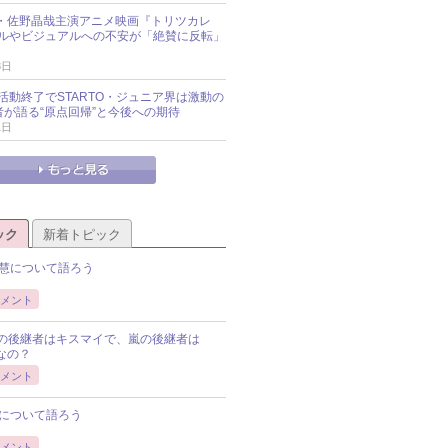
oup・佐野晶哉主演アニメ映画『トリツカレ
ルやビジュアルへの不安が「絶賛に反転」
3日
活動終了でSTARTO・ジュニア界は激動の
識者が語る“原点回帰”と今後への期待
1日
ック
新着トピック
慧について語ろう
メント
Pの後継者はキスマイで、嵐の後継者は
Pなの？
メント
について語ろう
メント