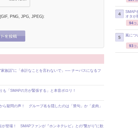
SMA
オタが
 (GIF, PNG, JPG, JPEG):
94
コ
嵐につ
93
コ
た“家族話”に「余計なことを言わないで」── ナーバスになるフ
年隊よりも「SMAPの方が緊張する」と本音ポロリ！
ァンから疑問の声！ グループ名を隠したのは「禁句」か「皮肉」
が登場！ SMAPファンが『ホンネテレビ』との“繋がり”に歓