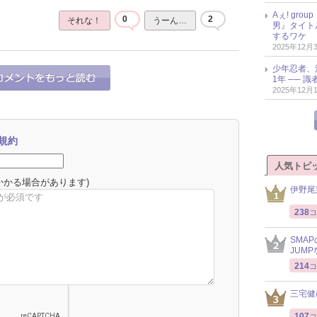
Aぇ! gr
0
2
それな！
うーん…
男』タイト
するワケ
2025年12月
少年忍者、
1年 ── 
2025年12月
規約
人気トピ
かかる場合があります)
伊野尾
238
コ
SMA
JUM
214
コ
三宅健
107
コ