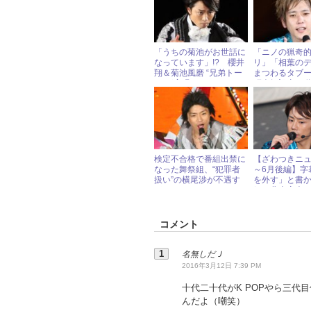
「うちの菊池がお世話に
「ニノの猟奇
なっています」!? 櫻井
リ」「相葉の
翔＆菊池風磨 “兄弟トー
まつわるタブ
ク”が実現
研人気記事10
検定不合格で番組出禁に
【ざわつきニュ
なった舞祭組、“犯罪者
～6月後編】字
扱い”の横尾渉が不遇す
を外す」と書
ぎる！
組、北山宏光
サがニアミス
コメント
名無しだＪ
2016年3月12日 7:39 PM
十代二十代がK POPやら三
んだよ（嘲笑）