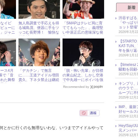
新着
渋谷すばる
「やっぱり
的なイビ
無人島調査で手応えを得
「SMAPはテレビ局に育
ョット登場
デビューに
る城島茂、便器に手をツ
ててもらった」、義理堅
2026年3月2
ー」ジャニ
ッコむ長野博！ 愉快な
い中居正広の意味深な発
位～6位
平家派ニュース
言
【START
KAT-TU
年を振り返
2026年1月1
【timel
騒動を回顧
ース4月
「デカチン」で無言
「脱・怖い先輩」が目標
2025年12月
幕で「音
に……王道アイドル増田
の東山紀之、しかし空港
かれた舞祭
貴久、下ネタ禁止は継続
で中丸雄一にボイパを強
キンプリ、
＆黒木メイ
中
要？
Recommended by
のウラで…
ループに不
2025年12月
IMP.、最
好セールス
2025年12月
Hey!Sa
代目何とかに行くのも無理ないわな、いつまでアイドルやって
元メンバー
2025年12月