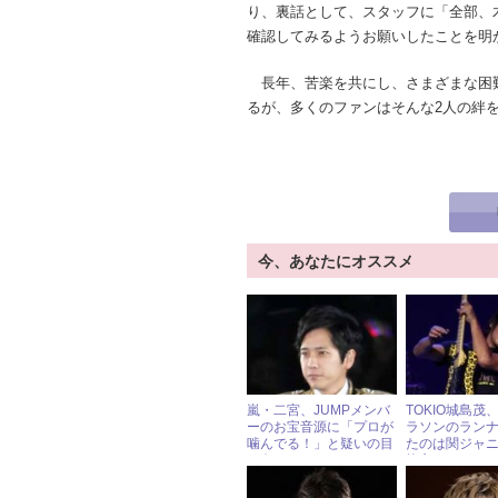
り、裏話として、スタッフに「全部、
確認してみるようお願いしたことを明
長年、苦楽を共にし、さまざまな困
るが、多くのファンはそんな2人の絆
今、あなたにオススメ
嵐・二宮、JUMPメンバ
TOKIO城島茂
ーのお宝音源に「プロが
ラソンのラン
噛んでる！」と疑いの目
たのは関ジャニ
を向ける
抗心？