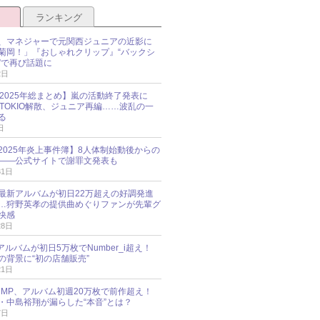
ランキング
、マネジャーで元関西ジュニアの近影に
菊岡！」『おしゃれクリップ』“バックシ
”で再び話題に
2日
O 2025年総まとめ】嵐の活動終了発表に
N、TOKIO解散、ジュニア再編……波乱の一
る
日
esz 2025年炎上事件簿】8人体制始動後からの
――公式サイトで謝罪文発表も
31日
最新アルバムが初日22万超えの好調発進
…狩野英孝の提供曲めぐりファンが先輩グ
快感
28日
新アルバムが初日5万枚でNumber_i超え！
の背景に“初の店舗販売”
21日
y!JUMP、アルバム初週20万枚で前作超え！
・中島裕翔が漏らした“本音”とは？
7日