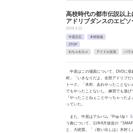
高校時代の都市伝説以上
アドリブダンスのエピソ
2016.3.12
中居正広
木村拓哉
2TOP
わちゃわちゃ
アイドル交流
バラ
中居はこの場面について、DVDに収
村」「いきなりだよ。全部アドリブだ
トーク。「木村、あれやったことない
でもやったことないし、練習でも遊び
『やったことねぇことやっちゃったよ
っていた。
また、中居はアルバム『Pop Up！
S
う曲について、11年8月放送の『SMA
と、大絶賛。「（歌い出しは）木村く