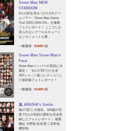
Snow Man NEW
STARDOM
9人の絆を見せつけた5大ドー
ムツアー「Snow Man Dome
Tour 2025-2026 ON」を徹底
フォトレポート！ ここでしか
見られないクール＆キュート
なソロショットも要...
一般書籍 :
¥1600
+税
Snow Man Snow Man's
Face
Snow Manメンバーの笑顔に大
接近！ 9人の“顔”だけを全
450ショット超コレクションし
た保存版フォトレポート！
一般書籍 :
¥1400
+税
嵐 ARASHI’s Smile
嵐の“顔”に大接近。450超の写
真で5人の笑顔の歴史を完全収
録したフォトレポート！ 相葉
雅紀 大野智 松本潤 二宮和也
櫻井翔