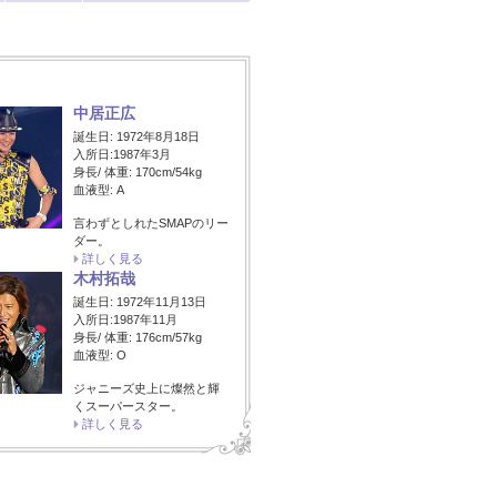
中居正広
誕生日: 1972年8月18日
入所日:1987年3月
身長/ 体重: 170cm/54kg
血液型: A
言わずとしれたSMAPのリー
ダー。
詳しく見る
木村拓哉
誕生日: 1972年11月13日
入所日:1987年11月
身長/ 体重: 176cm/57kg
血液型: O
ジャニーズ史上に燦然と輝
くスーパースター。
詳しく見る