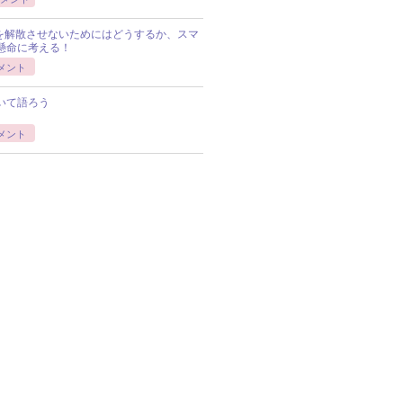
Pを解散させないためにはどうするか、スマ
懸命に考える！
メント
いて語ろう
メント