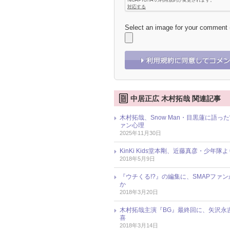
Select an image for your comment
中居正広 木村拓哉 関連記事
木村拓哉、Snow Man・目黒蓮に語っ
ァン心理
2025年11月30日
KinKi Kids堂本剛、近藤真彦・少
2018年5月9日
『ウチくる!?』の編集に、SMAPフ
か
2018年3月20日
木村拓哉主演『BG』最終回に、矢沢永吉
喜
2018年3月14日