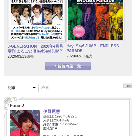
Hey! Say! JUMP ENDLESS
J-GENERATION 2020年4月号
PARADE
増刊 まるごと!!Hey!Say!JUMP
2020/02/12発売
2020/03/13発売
Focus!
伊野尾慧
誕生日: 1990年6月22日
入所日:2001年9月
身長/ 体重: 173cm/54kg
血液型: A