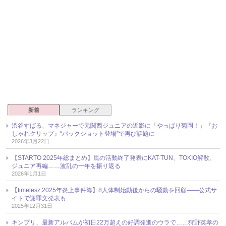
新着
ランキング
渋谷すばる、マネジャーで元関西ジュニアの近影に「やっぱり菊岡！」『お
しゃれクリップ』“バックショット登場”で再び話題に
2026年3月22日
【STARTO 2025年総まとめ】嵐の活動終了発表にKAT-TUN、TOKIO解散、
ジュニア再編……波乱の一年を振り返る
2026年1月1日
【timelesz 2025年炎上事件簿】8人体制始動後からの騒動を回顧――公式サ
イトで謝罪文発表も
2025年12月31日
キンプリ、最新アルバムが初日22万超えの好調発進のウラで……狩野英孝の