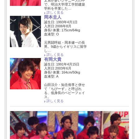
文系が多いジャニーズの中
で、明治大学理工学部建築
学科を卒業した…
詳しく見る
岡本圭人
誕生日: 1993年4月1日
入所日:2006年8月
身長/ 体重: 175cm/64kg
血液型: O
元男闘呼組・岡本健一の長
男。9歳からイギリスに留学
し…
詳しく見る
有岡大貴
誕生日: 1991年4月15日
入所日:2003年6月
身長/ 体重: 164cm/50kg
血液型: A
山田涼介・知念侑李と併せ
て「ちびーず」と呼ばれ
る、低身長のベビーフェイ
ス。
詳しく見る