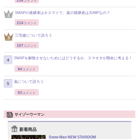
238
コメント
SMAPの後継者はキスマイで、嵐の後継者はJUMPなの？
214
コメント
三宅健について語ろう
107
コメント
SMAPを解散させないためにはどうするか、スマオタが懸命に考える！
94
コメント
嵐について語ろう
93
コメント
サイゾーウーマン
新着商品
Snow Man NEW STARDOM