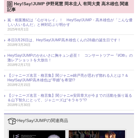
Hey!Say!JUMP 伊野尾慧 岡本圭人 有岡大貴 高木雄也 関連
記事
嵐・相葉雅紀は「心がキレイ」！ Hey!Say!JUMP・高木雄也が「こんな優
しい人いるんだ」と神対応ぶり明かす
2025年8月1日
本日3月26日は、Hey!Say!JUMP高木雄也くんの28歳の誕生日です！
2018年3月26日
Hey!Say!JUMPのかわいさに胸キュン必至！ コンサートツアー『I/Oth』の
激レアショットを大放出！
2018年2月17日
【ジャニーズ名言・格言集】関ジャニ∞錦戸亮が思わず惚れる人とは？＆
Hey!Say!JUMP高木雄也は“早婚”を希望!?
2018年2月15日
【ジャニーズ名言・格言集】関ジャニ∞安田章大が今までの活動を振り返る
＆山下智久にとって、ジャニーズは“キラキラ”!?
2018年1月30日
Hey!Say!JUMPの関連商品