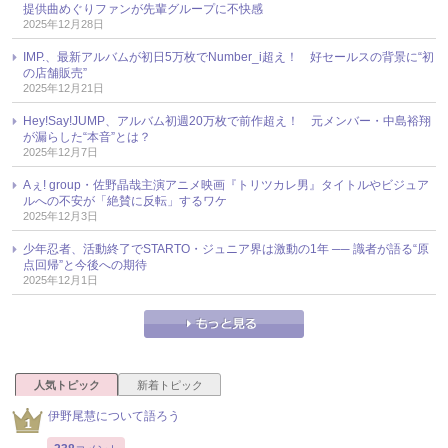
提供曲めぐりファンが先輩グループに不快感
2025年12月28日
IMP.、最新アルバムが初日5万枚でNumber_i超え！ 好セールスの背景に“初
の店舗販売”
2025年12月21日
Hey!Say!JUMP、アルバム初週20万枚で前作超え！ 元メンバー・中島裕翔
が漏らした“本音”とは？
2025年12月7日
Aぇ! group・佐野晶哉主演アニメ映画『トリツカレ男』タイトルやビジュア
ルへの不安が「絶賛に反転」するワケ
2025年12月3日
少年忍者、活動終了でSTARTO・ジュニア界は激動の1年 ── 識者が語る“原
点回帰”と今後への期待
2025年12月1日
人気トピック
新着トピック
伊野尾慧について語ろう