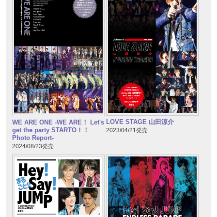
LOVE STAGE 山田涼介
WE ARE ONE -WE ARE！ Let's
get the party STARTO！！
2023/04/21発売
Photo Report-
2024/08/23発売