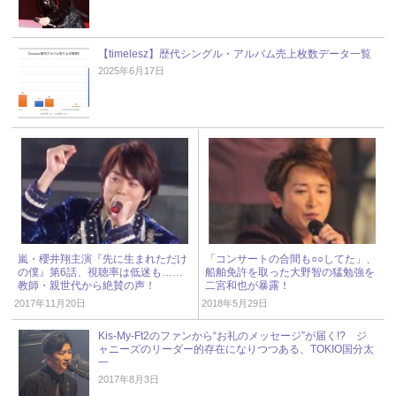
【timelesz】歴代シングル・アルバム売上枚数データ一覧
2025年6月17日
嵐・櫻井翔主演『先に生まれただけ
「コンサートの合間も○○してた」、
の僕』第6話、視聴率は低迷も……
船舶免許を取った大野智の猛勉強を
教師・親世代から絶賛の声！
二宮和也が暴露！
2017年11月20日
2018年5月29日
Kis-My-Ft2のファンから“お礼のメッセージ”が届く!? ジ
ャニーズのリーダー的存在になりつつある、TOKIO国分太
一
2017年8月3日