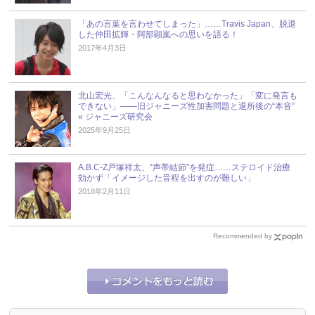
「あの言葉を言わせてしまった」……Travis Japan、脱退
した仲田拡輝・阿部顕嵐への思いを語る！
2017年4月3日
北山宏光、「こんなんなると思わなかった」「変に発言も
できない」――旧ジャニーズ性加害問題と退所後の“本音”
« ジャニーズ研究会
2025年9月25日
A.B.C-Z戸塚祥太、“声帯結節”を発症……ステロイド治療
効かず「イメージした音程を出すのが難しい」
2018年2月11日
Recommended by