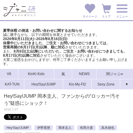
マイページ
ストア
メニュー
夏季休暇 の発送・お問い合わせに関するお知らせ
誠に勝手ながら、以下の期間を休業とさせていただきます。
2026年8月11日(火)~2026年8月16日(日)
休業中にいただきました、ご注文・お問い合わせにつきましては、
営業再開の8月17日(月)以降、順に対応
させていただきます。
また、
8月8日(土)以降にいただいた、ご注文・
お問い合わせにつきましても、
8月17日(月)以降に対応
させていただく場合がございます。
大変ご迷惑をおかけしますが、
何卒ご了承くださいますようお願い申し上げま
す。
V6
KinKi Kids
嵐
NEWS
関ジャニ∞
KAT-TUN
Hey!Say!JUMP
Kis-My-Ft2
Sexy Zone
▼
Hey!Say!JUMP 岡本圭人、ファンからの“ロッカー汚そ
う”疑惑にショック！
2016.7.27
Hey!Say!JUMP
伊野尾慧
岡本圭人
有岡大貴
高木雄也