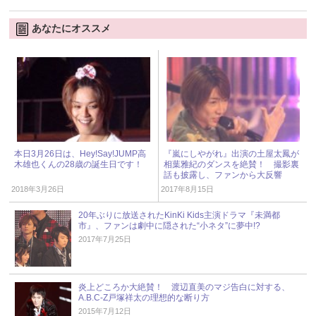
あなたにオススメ
本日3月26日は、Hey!Say!JUMP高
『嵐にしやがれ』出演の土屋太鳳が
木雄也くんの28歳の誕生日です！
相葉雅紀のダンスを絶賛！ 撮影裏
話も披露し、ファンから大反響
2018年3月26日
2017年8月15日
20年ぶりに放送されたKinKi Kids主演ドラマ『未満都
市』、ファンは劇中に隠された“小ネタ”に夢中!?
2017年7月25日
炎上どころか大絶賛！ 渡辺直美のマジ告白に対する、
A.B.C-Z戸塚祥太の理想的な断り方
2015年7月12日