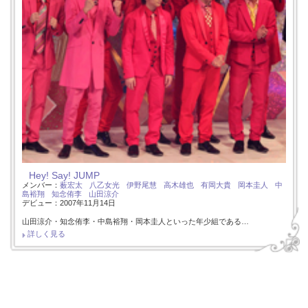
Hey! Say! JUMP
メンバー：
薮宏太
八乙女光
伊野尾慧
高木雄也
有岡大貴
岡本圭人
中
島裕翔
知念侑李
山田涼介
デビュー：2007年11月14日
山田涼介・知念侑李・中島裕翔・岡本圭人といった年少組である…
詳しく見る