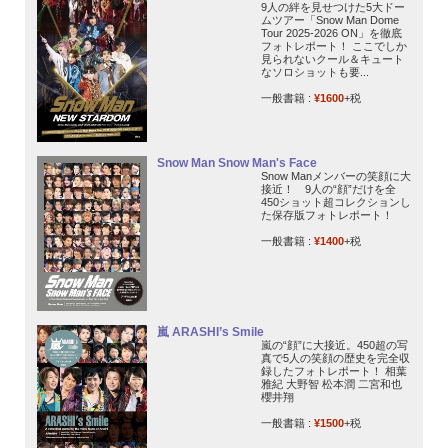
9人の絆を見せつけた5大ドー
ムツアー「Snow Man Dome
Tour 2025-2026 ON」を徹底
フォトレポート！ ここでしか
見られないクール＆キュート
なソロショットも要...
一般書籍 :
¥1600
+税
Snow Man Snow Man's Face
Snow Manメンバーの笑顔に大
接近！ 9人の“顔”だけを全
450ショット超コレクションし
た保存版フォトレポート！
一般書籍 :
¥1400
+税
嵐 ARASHI’s Smile
嵐の“顔”に大接近。450超の写
真で5人の笑顔の歴史を完全収
録したフォトレポート！ 相葉
雅紀 大野智 松本潤 二宮和也
櫻井翔
一般書籍 :
¥1500
+税