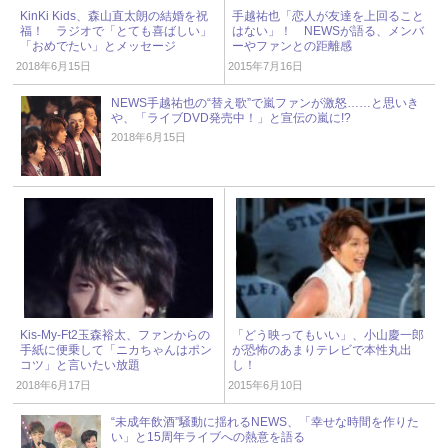
KinKi Kids、森山直太朗の結婚を祝
手越祐也「恋人が友達を上回ること
福！ ラジオで「とても喜ばしい」
はない」！ NEWSが語る、メンバ
「おめでたい」とメッセージ
ーやファンとの距離感
2018年6月15日
2015年7月16日
NEWS手越祐也の“替え歌”で嵐ファンが激怒……と思いき
や、「ライブDVD発売中！」と宣伝の嵐に!?
2018年6月15日
Kis-My-Ft2玉森裕太、ファンからの
「どう映ってもいい」、小山慶一郎
手紙に便乗して「ニカちゃんはポン
が恐怖のあまりテレビで本性丸出
コツ」と言いたい放題
し！
2018年6月17日
2015年6月10日
“未成年飲酒”騒動に揺れるNEWS、「幸せな時間を作りた
い」と15周年ライブへの熱意を語る