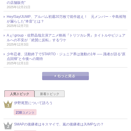
の店舗販売”
2025年12月21日
Hey!Say!JUMP、アルバム初週20万枚で前作超え！ 元メンバー・中島裕翔
が漏らした“本音”とは？
2025年12月7日
Aぇ! group・佐野晶哉主演アニメ映画『トリツカレ男』タイトルやビジュア
ルへの不安が「絶賛に反転」するワケ
2025年12月3日
少年忍者、活動終了でSTARTO・ジュニア界は激動の1年 ── 識者が語る“原
点回帰”と今後への期待
2025年12月1日
人気トピック
新着トピック
伊野尾慧について語ろう
238
コメント
SMAPの後継者はキスマイで、嵐の後継者はJUMPなの？