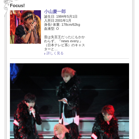
Focus!
小山慶一郎
誕生日: 1984年5月1日
入所日:2001年1月
身長/ 体重: 178cm/62kg
血液型: O
昔は失言王だったにもかか
わらず、『news every.』
（日本テレビ系）のキャス
ターと…
詳しく見る