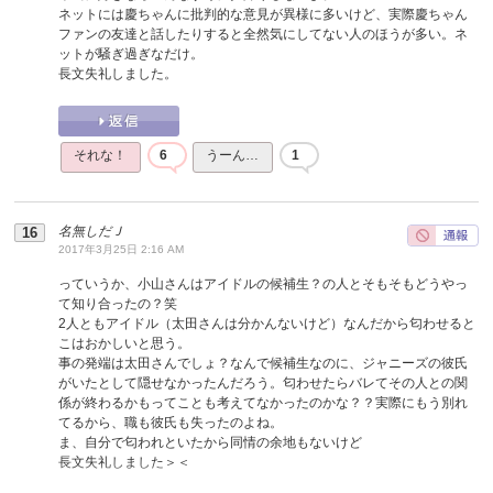
ネットには慶ちゃんに批判的な意見が異様に多いけど、実際慶ちゃん
ファンの友達と話したりすると全然気にしてない人のほうが多い。ネ
ットが騒ぎ過ぎなだけ。
長文失礼しました。
それな！
6
うーん…
1
名無しだＪ
2017年3月25日 2:16 AM
っていうか、小山さんはアイドルの候補生？の人とそもそもどうやっ
て知り合ったの？笑
2人ともアイドル（太田さんは分かんないけど）なんだから匂わせると
こはおかしいと思う。
事の発端は太田さんでしょ？なんで候補生なのに、ジャニーズの彼氏
がいたとして隠せなかったんだろう。匂わせたらバレてその人との関
係が終わるかもってことも考えてなかったのかな？？実際にもう別れ
てるから、職も彼氏も失ったのよね。
ま、自分で匂われといたから同情の余地もないけど
長文失礼しました＞＜