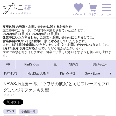
マイページ
ストア
メニュー
夏季休暇 の発送・お問い合わせに関するお知らせ
誠に勝手ながら、以下の期間を休業とさせていただきます。
2026年8月11日(火)~2026年8月16日(日)
休業中にいただきました、ご注文・お問い合わせにつきましては、
営業再開の8月17日(月)以降、順に対応
させていただきます。
また、
8月8日(土)以降にいただいた、ご注文・
お問い合わせにつきましても、
8月17日(月)以降に対応
させていただく場合がございます。
大変ご迷惑をおかけしますが、
何卒ご了承くださいますようお願い申し上げま
す。
V6
KinKi Kids
嵐
NEWS
関ジャニ∞
KAT-TUN
Hey!Say!JUMP
Kis-My-Ft2
Sexy Zone
▼
NEWS小山慶一郎、“ウワサの彼女”と同じフレーズをブロ
グにつづりファンも失望
2017.3.6
NEWS
小山慶一郎