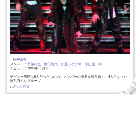
NEWS
メンバー：
手越祐也
増田貴久
加藤シゲアキ
小山慶一郎
デビュー：2003年11月7日
デビュー当時は9人だったものの、メンバーの脱退を繰り返し、4人となった
波乱万丈なグループ。
詳しく見る