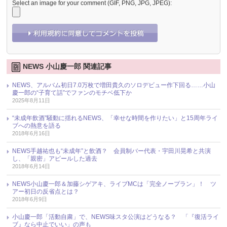
Select an image for your comment (GIF, PNG, JPG, JPEG):
NEWS 小山慶一郎 関連記事
NEWS、アルバム初日7.0万枚で増田貴久のソロデビュー作下回る……小山
慶一郎の“子育て話”でファンのモチベ低下か
2025年8月11日
“未成年飲酒”騒動に揺れるNEWS、「幸せな時間を作りたい」と15周年ライ
ブへの熱意を語る
2018年6月16日
NEWS手越祐也も“未成年”と飲酒？ 会員制バー代表・宇田川晃希と共演
し、「親密」アピールした過去
2018年6月14日
NEWS小山慶一郎＆加藤シゲアキ、ライブMCは「完全ノープラン」！ ツ
アー初日の反省点とは？
2018年6月9日
小山慶一郎「活動自粛」で、NEWS味スタ公演はどうなる？ 「『復活ライ
ブ』なら中止でいい」の声も