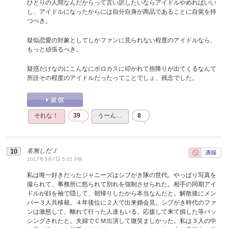
ひとりの人間なんだからって言い訳したいならアイドルやめればいい
し、アイドルになったからには自分自身が商品であることに自覚を持
つべき。
疑似恋愛の対象としてしかファンに見られない程度のアイドルなら、
もっと頑張るべき。
疑惑だけなのにこんなにボロカスに叩かれて担降りが出てくるなんて
所詮その程度のアイドルだったってことでしょ、残念でした。
それな！
39
うーん…
8
名無しだＪ
2017年3月7日 5:01 PM
私は唯一好きだったジャニーズはシブがき隊の世代。やっぱり写真を
撮られて、事務所に怒られて別れを強制させられた。相手の同期アイ
ドルが顔を袖で隠して、朝帰りしたから本当なんだと。解散後にメン
バー３人共移籍。４年後位に２人で出来婚会見。シブがき時代のファ
ンは激怒して、離れて行った人達もいる。応援して来て損した等バッ
シングされたと。夫婦でＣＭ出演して微笑ましかった。私は３人の中