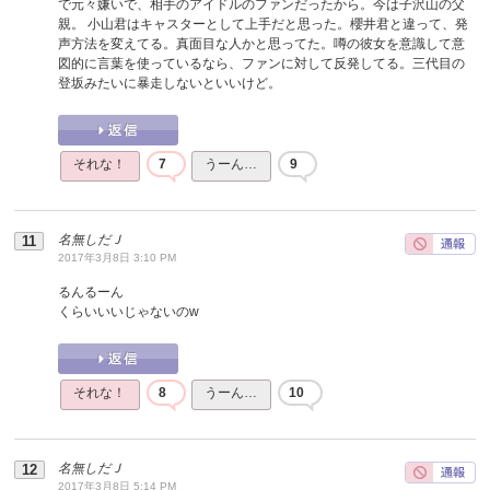
で元々嫌いで、相手のアイドルのファンだったから。今は子沢山の父
親。 小山君はキャスターとして上手だと思った。櫻井君と違って、発
声方法を変えてる。真面目な人かと思ってた。噂の彼女を意識して意
図的に言葉を使っているなら、ファンに対して反発してる。三代目の
登坂みたいに暴走しないといいけど。
それな！
7
うーん…
9
名無しだＪ
2017年3月8日 3:10 PM
るんるーん
くらいいいじゃないのw
それな！
8
うーん…
10
名無しだＪ
2017年3月8日 5:14 PM