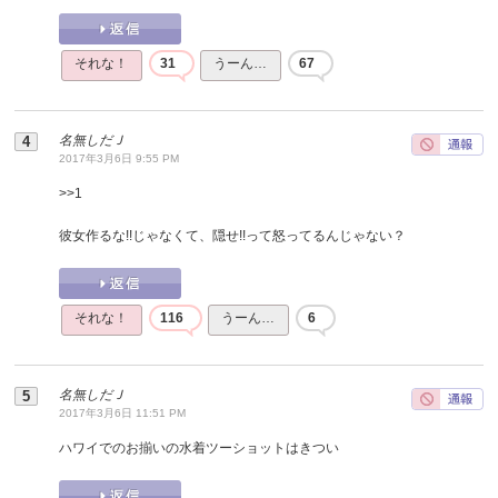
それな！
31
うーん…
67
名無しだＪ
2017年3月6日 9:55 PM
>>
1
彼女作るな!!じゃなくて、隠せ!!って怒ってるんじゃない？
それな！
116
うーん…
6
名無しだＪ
2017年3月6日 11:51 PM
ハワイでのお揃いの水着ツーショットはきつい