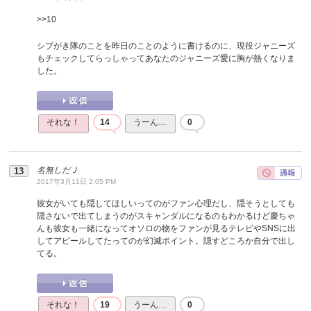
>>
10
シブがき隊のことを昨日のことのように書けるのに、現役ジャニーズ
もチェックしてらっしゃってあなたのジャニーズ愛に胸が熱くなりま
した。
それな！
14
うーん…
0
名無しだＪ
2017年3月11日 2:05 PM
彼女がいても隠してほしいってのがファン心理だし、隠そうとしても
隠さないで出てしまうのがスキャンダルになるのもわかるけど慶ちゃ
んも彼女も一緒になってオソロの物をファンが見るテレビやSNSに出
してアピールしてたってのが幻滅ポイント。隠すどころか自分で出し
てる。
それな！
19
うーん…
0