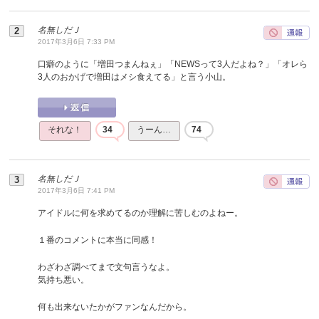
名無しだＪ
2017年3月6日 7:33 PM
口癖のように「増田つまんねぇ」「NEWSって3人だよね？」「オレら
3人のおかげで増田はメシ食えてる」と言う小山。
それな！
34
うーん…
74
名無しだＪ
2017年3月6日 7:41 PM
アイドルに何を求めてるのか理解に苦しむのよねー。
１番のコメントに本当に同感！
わざわざ調べてまで文句言うなよ。
気持ち悪い。
何も出来ないたかがファンなんだから。