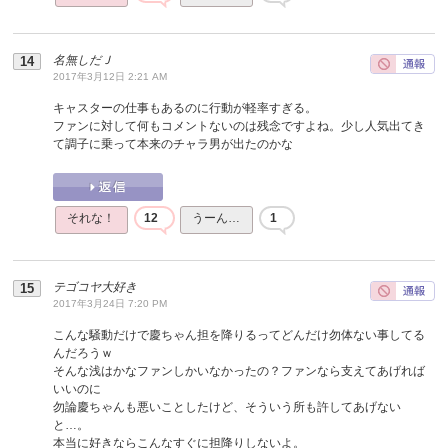
名無しだＪ
2017年3月12日 2:21 AM
キャスターの仕事もあるのに行動が軽率すぎる。
ファンに対して何もコメントないのは残念ですよね。少し人気出てき
て調子に乗って本来のチャラ男が出たのかな
それな！
12
うーん…
1
テゴコヤ大好き
2017年3月24日 7:20 PM
こんな騒動だけで慶ちゃん担を降りるってどんだけ勿体ない事してる
んだろうｗ
そんな浅はかなファンしかいなかったの？ファンなら支えてあげれば
いいのに
勿論慶ちゃんも悪いことしたけど、そういう所も許してあげない
と…。
本当に好きならこんなすぐに担降りしないよ。