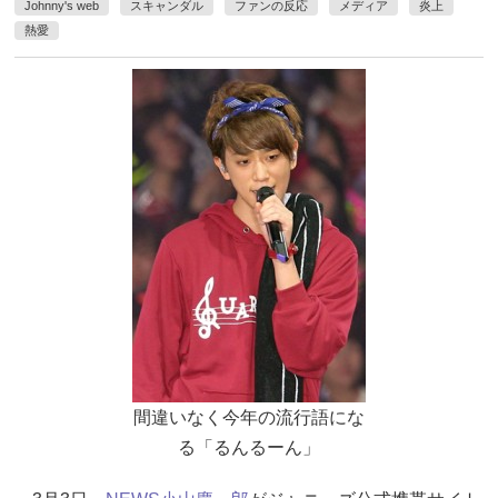
Johnny's web
スキャンダル
ファンの反応
メディア
炎上
熱愛
間違いなく今年の流行語にな
る「るんるーん」