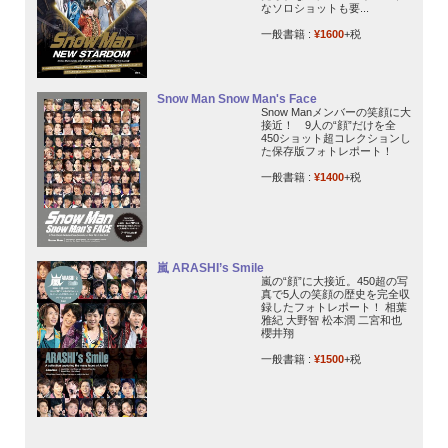
なソロショットも要...
一般書籍 :
¥1600
+税
Snow Man Snow Man's Face
Snow Manメンバーの笑顔に大
接近！ 9人の“顔”だけを全
450ショット超コレクションし
た保存版フォトレポート！
一般書籍 :
¥1400
+税
嵐 ARASHI’s Smile
嵐の“顔”に大接近。450超の写
真で5人の笑顔の歴史を完全収
録したフォトレポート！ 相葉
雅紀 大野智 松本潤 二宮和也
櫻井翔
一般書籍 :
¥1500
+税