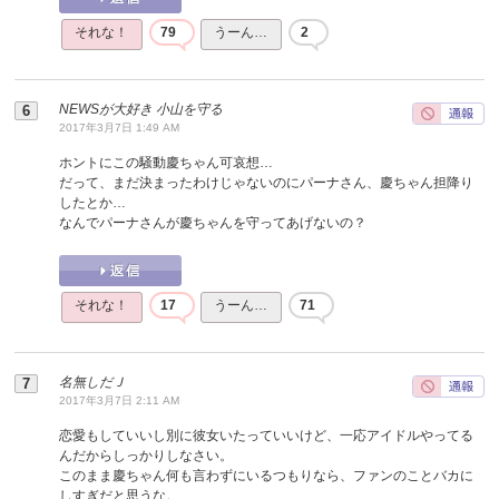
それな！
79
うーん…
2
NEWSが大好き 小山を守る
2017年3月7日 1:49 AM
ホントにこの騒動慶ちゃん可哀想…
だって、まだ決まったわけじゃないのにパーナさん、慶ちゃん担降り
したとか…
なんでパーナさんが慶ちゃんを守ってあげないの？
それな！
17
うーん…
71
名無しだＪ
2017年3月7日 2:11 AM
恋愛もしていいし別に彼女いたっていいけど、一応アイドルやってる
んだからしっかりしなさい。
このまま慶ちゃん何も言わずにいるつもりなら、ファンのことバカに
しすぎだと思うな。