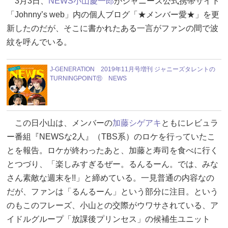
3月3日、
NEWS
小山慶一郎
がジャニーズ公式携帯サイト
「Johnny’s web」内の個人ブログ「★メンバー愛★」を更
新したのだが、そこに書かれたある一言がファンの間で波
紋を呼んでいる。
J-GENERATION 2019年11月号増刊 ジャニーズタレントの
TURNINGPOINT⑪ NEWS
この日小山は、メンバーの
加藤シゲアキ
ともにレビュラ
ー番組『NEWSな2人』（TBS系）のロケを行っていたこ
とを報告。ロケが終わったあと、加藤と寿司を食べに行く
とつづり、「楽しみすぎるぜー。るんるーん。では、みな
さん素敵な週末を!!」と締めている。一見普通の内容なの
だが、ファンは「るんるーん」という部分に注目。という
のもこのフレーズ、小山との交際がウワサされている、ア
イドルグループ「放課後プリンセス」の候補生ユニット