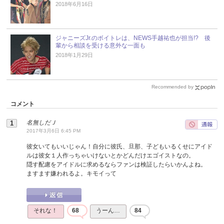
2018年6月16日
ジャニーズJr.のボイトレは、NEWS手越祐也が担当!? 後
輩から相談を受ける意外な一面も
2018年1月29日
Recommended by
コメント
名無しだＪ
2017年3月6日 6:45 PM
彼女いてもいいじゃん！自分に彼氏、旦那、子どもいるくせにアイド
ルは彼女１人作っちゃいけないとかどんだけエゴイストなの。
隠す配慮をアイドルに求めるならファンは検証したらいかんよね。
ますます嫌われるよ。キモイって
それな！
68
うーん…
84