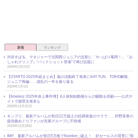
新着
ランキング
渋谷すばる、マネジャーで元関西ジュニアの近影に「やっぱり菊岡！」『お
しゃれクリップ』“バックショット登場”で再び話題に
2026年3月22日
【STARTO 2025年総まとめ】嵐の活動終了発表にKAT-TUN、TOKIO解散、
ジュニア再編……波乱の一年を振り返る
2026年1月1日
【timelesz 2025年炎上事件簿】8人体制始動後からの騒動を回顧――公式サ
イトで謝罪文発表も
2025年12月31日
キンプリ、最新アルバムが初日22万超えの好調発進のウラで……狩野英孝の
提供曲めぐりファンが先輩グループに不快感
2025年12月28日
IMP.、最新アルバムが初日5万枚でNumber_i超え！ 好セールスの背景に“初