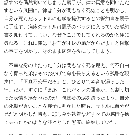
話すのを偶然聞いてしまった麗子が、律の真意を問いただ
すという展開に。律は自分が間もなく死ぬことを明かし、
自分が死んだらサトルに心臓を提供するとの誓約書を麗子
に手渡す。病床のサトルは麗子のバッグに入っていた誓約
書を見付けてしまい、なぜそこまでしてくれるのかと律に
尋ねる。これに律は「お前がオレの弟だからだよ」と衝撃
の事実を明かし、そのまま病院を後にしてしまう。
不幸な身の上だった自分は間もなく死を迎え、何不自由
なく育った弟はそのおかげで命を長らえるという残酷な現
実に、「正直不公平だろ」と、ひとりで本音を漏らした
律。だが、すぐに「まあ、これがオレの運命か」と割り切
った表情を浮かべたのが、視聴者の涙を誘ったよう。自分
の死期が近いことを麗子に明かした時も、サトルに自分が
兄だと明かした時も、悲しみや執着などすべての感情を捨
て去ったかのような淡々とした態度に終始していた。