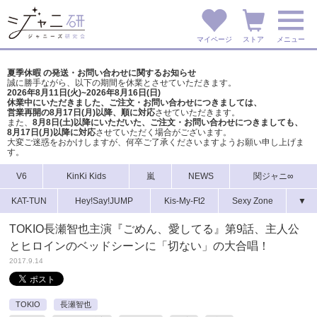
マイページ
ストア
メニュー
夏季休暇 の発送・お問い合わせに関するお知らせ
誠に勝手ながら、以下の期間を休業とさせていただきます。
2026年8月11日(火)~2026年8月16日(日)
休業中にいただきました、ご注文・お問い合わせにつきましては、
営業再開の8月17日(月)以降、順に対応
させていただきます。
また、
8月8日(土)以降にいただいた、ご注文・
お問い合わせにつきましても、
8月17日(月)以降に対応
させていただく場合がございます。
大変ご迷惑をおかけしますが、
何卒ご了承くださいますようお願い申し上げま
す。
V6
KinKi Kids
嵐
NEWS
関ジャニ∞
KAT-TUN
Hey!Say!JUMP
Kis-My-Ft2
Sexy Zone
▼
TOKIO長瀬智也主演『ごめん、愛してる』第9話、主人公
とヒロインのベッドシーンに「切ない」の大合唱！
2017.9.14
TOKIO
長瀬智也