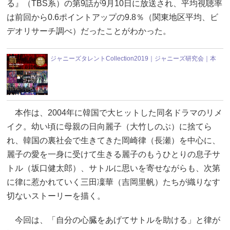
る』（TBS系）の第9話が9月10日に放送され、平均視聴率
は前回から0.6ポイントアップの9.8％（関東地区平均、ビ
デオリサーチ調べ）だったことがわかった。
ジャニーズタレントCollection2019｜ジャニーズ研究会｜本
本作は、2004年に韓国で大ヒットした同名ドラマのリメ
イク。幼い頃に母親の日向麗子（大竹しのぶ）に捨てら
れ、韓国の裏社会で生きてきた岡崎律（長瀬）を中心に、
麗子の愛を一身に受けて生きる麗子のもうひとりの息子サ
トル（坂口健太郎）、サトルに思いを寄せながらも、次第
に律に惹かれていく三田凜華（吉岡里帆）たちが織りなす
切ないストーリーを描く。
今回は、「自分の心臓をあげてサトルを助ける」と律が