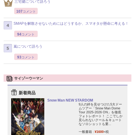
三宅健について語ろう
107
コメント
SMAPを解散させないためにはどうするか、スマオタが懸命に考える！
94
コメント
嵐について語ろう
93
コメント
サイゾーウーマン
新着商品
Snow Man NEW STARDOM
9人の絆を見せつけた5大ドー
ムツアー「Snow Man Dome
Tour 2025-2026 ON」を徹底
フォトレポート！ ここでしか
見られないクール＆キュート
なソロショットも要...
一般書籍 :
¥1600
+税