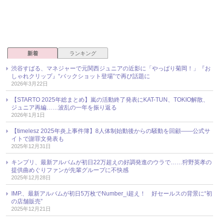
新着
ランキング
渋谷すばる、マネジャーで元関西ジュニアの近影に「やっぱり菊岡！」『お
しゃれクリップ』“バックショット登場”で再び話題に
2026年3月22日
【STARTO 2025年総まとめ】嵐の活動終了発表にKAT-TUN、TOKIO解散、
ジュニア再編……波乱の一年を振り返る
2026年1月1日
【timelesz 2025年炎上事件簿】8人体制始動後からの騒動を回顧――公式サ
イトで謝罪文発表も
2025年12月31日
キンプリ、最新アルバムが初日22万超えの好調発進のウラで……狩野英孝の
提供曲めぐりファンが先輩グループに不快感
2025年12月28日
IMP.、最新アルバムが初日5万枚でNumber_i超え！ 好セールスの背景に“初
の店舗販売”
2025年12月21日