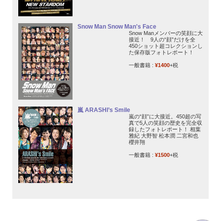
Snow Man Snow Man's Face
Snow Manメンバーの笑顔に大
接近！ 9人の“顔”だけを全
450ショット超コレクションし
た保存版フォトレポート！
一般書籍 :
¥1400
+税
嵐 ARASHI’s Smile
嵐の“顔”に大接近。450超の写
真で5人の笑顔の歴史を完全収
録したフォトレポート！ 相葉
雅紀 大野智 松本潤 二宮和也
櫻井翔
一般書籍 :
¥1500
+税