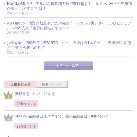
Hey!Say!JUMP、アルバム初週20万枚で前作超え！ 元メンバー・中島裕翔
が漏らした“本音”とは？
2025年12月7日
Aぇ! group・佐野晶哉主演アニメ映画『トリツカレ男』タイトルやビジュア
ルへの不安が「絶賛に反転」するワケ
2025年12月3日
少年忍者、活動終了でSTARTO・ジュニア界は激動の1年 ── 識者が語る“原
点回帰”と今後への期待
2025年12月1日
人気トピック
新着トピック
伊野尾慧について語ろう
238
コメント
SMAPの後継者はキスマイで、嵐の後継者はJUMPなの？
214
コメント