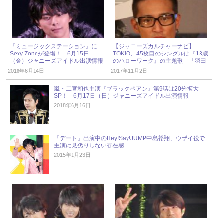
『ミュージックステーション』に
【ジャニーズカルチャーナビ】
Sexy Zoneが登場！ 6月15日
TOKIO、45枚目のシングルは『13歳
（金）ジャニーズアイドル出演情報
のハローワーク』の主題歌 「羽田
空港の奇跡/KIBOU」
2018年6月14日
2017年11月2日
嵐・二宮和也主演『ブラックペアン』第9話は20分拡大
SP！ 6月17日（日）ジャニーズアイドル出演情報
2018年6月16日
『デート』出演中のHey!Say!JUMP中島裕翔、ウザイ役で
主演に見劣りしない存在感
2015年1月23日