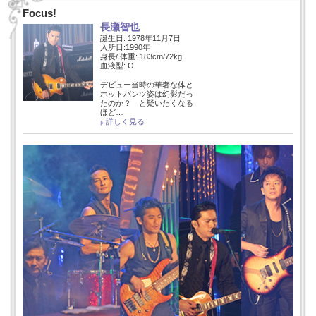
Focus!
長瀬智也
誕生日: 1978年11月7日
入所日:1990年
身長/ 体重: 183cm/72kg
血液型: O
デビュー当時の華奢な体と
ホットパンツ姿は幻影だっ
たのか？ と疑いたくなる
ほど…
詳しく見る