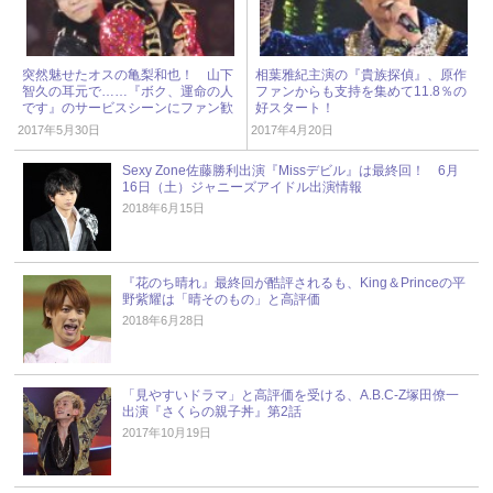
突然魅せたオスの亀梨和也！ 山下
相葉雅紀主演の『貴族探偵』、原作
智久の耳元で……『ボク、運命の人
ファンからも支持を集めて11.8％の
です』のサービスシーンにファン歓
好スタート！
喜
2017年5月30日
2017年4月20日
Sexy Zone佐藤勝利出演『Missデビル』は最終回！ 6月
16日（土）ジャニーズアイドル出演情報
2018年6月15日
『花のち晴れ』最終回が酷評されるも、King＆Princeの平
野紫耀は「晴そのもの」と高評価
2018年6月28日
「見やすいドラマ」と高評価を受ける、A.B.C-Z塚田僚一
出演『さくらの親子丼』第2話
2017年10月19日