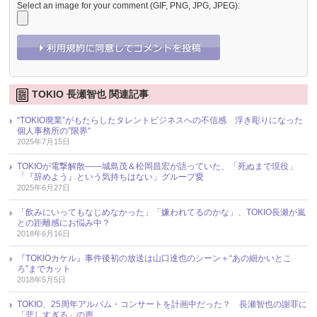
Select an image for your comment (GIF, PNG, JPG, JPEG):
TOKIO 長瀬智也 関連記事
“TOKIO廃業”がもたらしたタレントビジネスへの不信感 浮き彫りになった
個人事務所の”限界“
2025年7月15日
TOKIOが電撃解散――城島茂＆松岡昌宏が語っていた、「死ぬまで現役」
「『辞めよう』という気持ちはない」グループ愛
2025年6月27日
「飲みにいってもなじめなかった」「嫌われてるのかな」、TOKIO長瀬が嵐
との距離感にお悩み中？
2018年6月16日
『TOKIOカケル』事件後初の放送は山口達也のシーン＋“あの細かいとこ
ろ”までカット
2018年5月5日
TOKIO、25周年アルバム・コンサートを計画中だった？ 長瀬智也の謝罪に
「悲しすぎる」の声