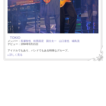
TOKIO
メンバー：
長瀬智也
松岡昌宏
国分太一
山口達也
城島茂
デビュー：1994年9月21日
アイドルでもあり、バンドでもある特殊なグループ。
詳しく見る