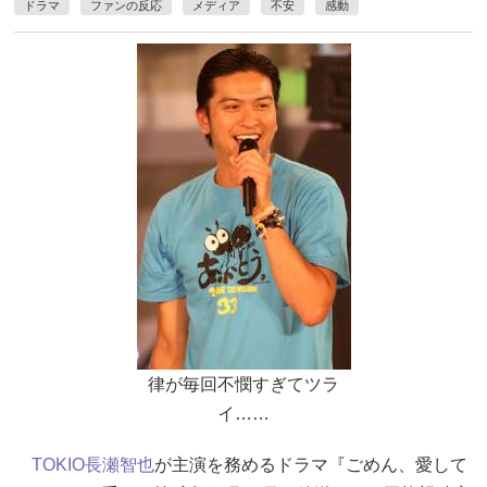
ドラマ
ファンの反応
メディア
不安
感動
律が毎回不憫すぎてツラ
イ……
TOKIO
長瀬智也
が主演を務めるドラマ『ごめん、愛して