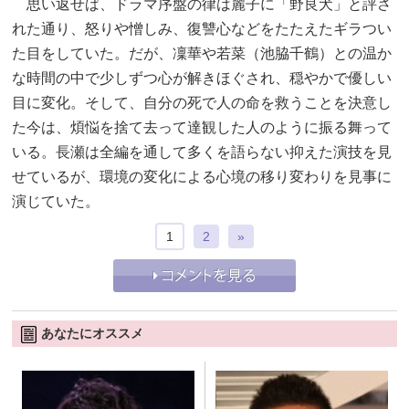
思い返せば、ドラマ序盤の律は麗子に「野良犬」と評さ
れた通り、怒りや憎しみ、復讐心などをたたえたギラつい
た目をしていた。だが、凜華や若菜（池脇千鶴）との温か
な時間の中で少しずつ心が解きほぐされ、穏やかで優しい
目に変化。そして、自分の死で人の命を救うことを決意し
た今は、煩悩を捨て去って達観した人のように振る舞って
いる。長瀬は全編を通して多くを語らない抑えた演技を見
せているが、環境の変化による心境の移り変わりを見事に
演じていた。
1
2
»
あなたにオススメ