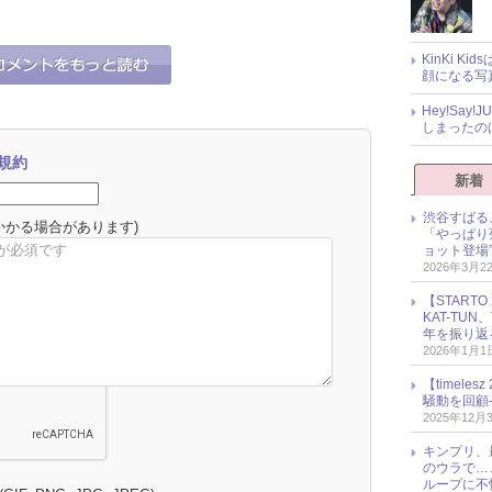
KinKi K
顔になる写
Hey!Sa
しまったの
規約
新着
渋谷すばる
かかる場合があります)
「やっぱり
ョット登場
2026年3月2
【START
KAT-TU
年を振り返
2026年1月1
【timel
騒動を回顧
2025年12月
キンプリ、
のウラで…
ループに不