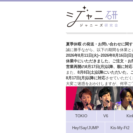
夏季休暇 の発送・お問い合わせに関
誠に勝手ながら、以下の期間を休業と
2026年8月11日(火)~2026年8月16日(日)
休業中にいただきました、ご注文・お
営業再開の8月17日(月)以降、順に対応
また、
8月8日(土)以降にいただいた、
8月17日(月)以降に対応
させていただく
大変ご迷惑をおかけしますが、
何卒ご
TOKIO
V6
Kin
Hey!Say!JUMP
Kis-My-Ft2