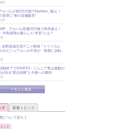
28日
新アルバムが初日5万枚でNumber_i超え！
の背景に“初の店舗販売”
21日
y!JUMP、アルバム初週20万枚で前作超え！
・中島裕翔が漏らした“本音”とは？
7日
oup・佐野晶哉主演アニメ映画『トリツカレ
ルやビジュアルへの不安が「絶賛に反転」
3日
活動終了でSTARTO・ジュニア界は激動の
識者が語る“原点回帰”と今後への期待
1日
ック
新着トピック
慧について語ろう
メント