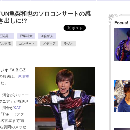
AT-TUN亀梨和也のソロコンサートの感
き出しに!?
Focus!
五関晃一
戸塚祥太
河合郁人
ドル交流
コンサート
メディア
ラジオ
『A.B.C-Z
7日の放送は、
戸塚祥
した。
、河合がジャニー
マニア」が放送さ
、河合が
KAT-
The一（ファー
、名古屋まで“遠
から質問のメッセ