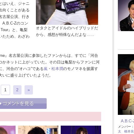
とはいえ、ジャニ
出向くことがある
名古屋公演、行き
.B.C-Zのコン
オタクとアイドルのハイブリッドだ
s Tour』と、亀梨
から、感想が特殊なんだよな……
いたため、わざわ
w me』名古屋公演に参加したファンからは、すでに「河合
つかネットに上がっていた。その日は亀梨からファンに河
、河合の“オハコ”である
嵐
・
松本潤
のモノマネを披露す
大いに盛り上げていたようだ。
1
2
»
A.B.C-
メンバー
太
橋本良