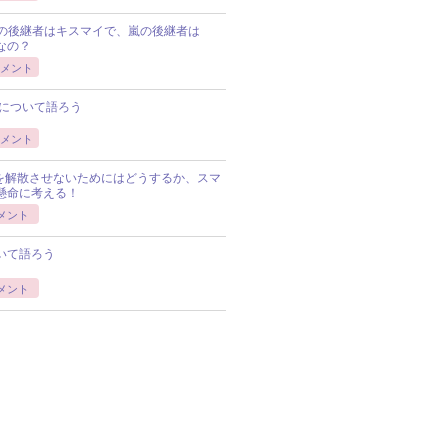
Pの後継者はキスマイで、嵐の後継者は
Pなの？
メント
について語ろう
メント
Pを解散させないためにはどうするか、スマ
懸命に考える！
メント
いて語ろう
メント