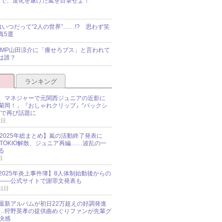
で、進化を遂げた嵐を目撃せよ！
idsはいつだって“2人の世界”……!? 思わず笑
真5選
y!JUMP山田涼介に「痩せろブス」と言われて
は誰？
ランキング
、マネジャーで元関西ジュニアの近影に
菊岡！」『おしゃれクリップ』“バックシ
”で再び話題に
2日
O 2025年総まとめ】嵐の活動終了発表に
N、TOKIO解散、ジュニア再編……波乱の一
る
日
esz 2025年炎上事件簿】8人体制始動後からの
――公式サイトで謝罪文発表も
31日
最新アルバムが初日22万超えの好調発進
…狩野英孝の提供曲めぐりファンが先輩グ
快感