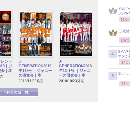
SMA
JUM
214
コ
三宅健
107
コ
SMA
オタが
タレント
J-
J-
94
コ
2019｜ジ
GENERATION2019
GENERATION2018
究会｜本
年1月号 ｜ジャニー
年12月号 ｜ジャニ
嵐につ
ズ研究会｜本
ーズ研究会｜本
発売
2018/11/23発売
2018/10/23発売
93
コ