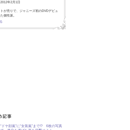
012年2月1日
トが売りで、ジャニーズ初のDVDデビュ
した個性派。
る
“ドヤ顔嵐”に“女装嵐”まで!? 6枚の写真