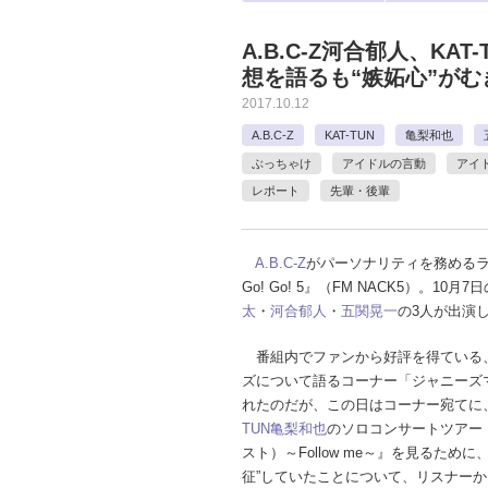
A.B.C-Z河合郁人、K
想を語るも“嫉妬心”がむ
2017.10.12
A.B.C-Z
KAT-TUN
亀梨和也
ぶっちゃけ
アイドルの言動
アイ
レポート
先輩・後輩
A.B.C-Z
がパーソナリティを務めるラジオ
Go! Go! 5』（FM NACK5）。10月
太
・
河合郁人
・
五関晃一
の3人が出演
番組内でファンから好評を得ている
ズについて語るコーナー「ジャニーズ
れたのだが、この日はコーナー宛てに
TUN
亀梨和也
のソロコンサートツアー『
スト）～Follow me～』を見るために
征”していたことについて、リスナー