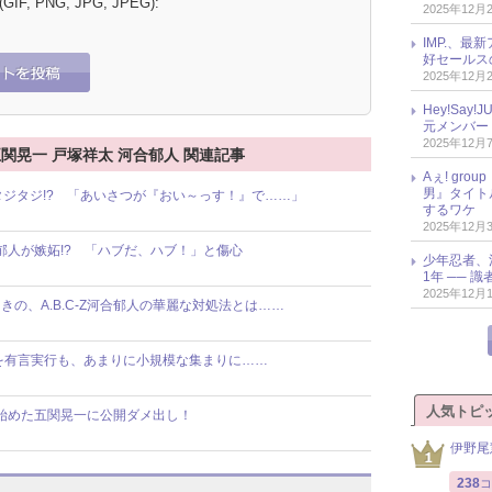
 (GIF, PNG, JPG, JPEG):
2025年12月
IMP.、最
好セールス
2025年12月
Hey!Sa
元メンバー
2025年12月
和也 五関晃一 戸塚祥太 河合郁人 関連記事
Aぇ! gr
男』タイト
輩にタジタジ!? 「あいさつが『おい～っす！』で……」
するワケ
2025年12月
合郁人が嫉妬!? 「ハブだ、ハブ！」と傷心
少年忍者、
1年 ── 
2025年12月
の、A.B.C-Z河合郁人の華麗な対処法とは……
BBQを有言実行も、あまりに小規模な集まりに……
人気トピ
話し始めた五関晃一に公開ダメ出し！
伊野尾
238
コ