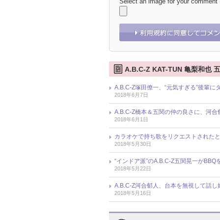
Select an image for your comment
A.B.C-Z KAT-TUN 亀梨
A.B.C-Z塚田僚一、“元気すぎる”後
2018年6月7日
A.B.C-Z橋本＆五関の仲の良さに、河
2018年6月1日
カラオケで持ち歌をリクエストされたとき
2018年5月30日
“インドア派”のA.B.C-Z五関晃一が
2018年5月22日
A.B.C-Z河合郁人、台本を無視して
2018年5月16日