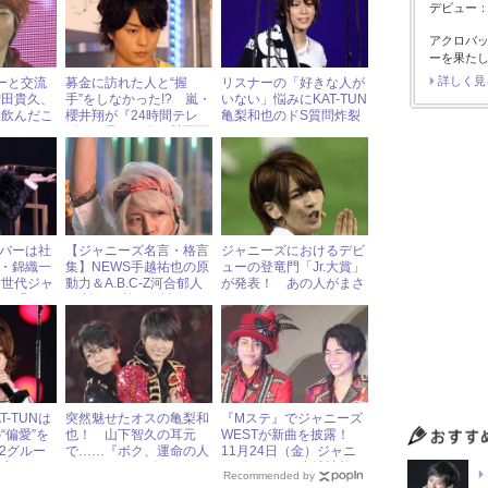
デビュー：2
アクロバッ
ーを果た
詳しく見
バーと交流
募金に訪れた人と“握
リスナーの「好きな人が
増田貴久、
手”をしなかった!? 嵐・
いない」悩みにKAT-TUN
「飲んだこ
櫻井翔が『24時間テレ
亀梨和也のドS質問炸裂
、“もの
ビ』で見せた姿に賛否両
でファンがメロメロに！
論！
メンバーは社
【ジャニーズ名言・格言
ジャニーズにおけるデビ
輩・錦織一
集】NEWS手越祐也の原
ューの登竜門「Jr.大賞」
同世代ジャ
動力＆A.B.C-Z河合郁人
が発表！ あの人がまさ
流を明か
の“誇りを捨てる誇り”と
かの……
は？
AT-TUNは
突然魅せたオスの亀梨和
『Mステ』でジャニーズ
“偏愛”を
也！ 山下智久の耳元
WESTが新曲を披露！
 2グルー
で……『ボク、運命の人
11月24日（金）ジャニ
通点
です』のサービスシーン
ーズアイドル出演情報
Recommended by
にファン歓喜