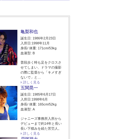
亀梨和也
誕生日: 1986年2月23日
入所日:1998年11月
身長/ 体重: 171cm/53kg
血液型: B
普段歩く時も足をクロスさ
せてしまい、ドラマの撮影
の際に監督から「キメすぎ
ないで」と…
詳しく見る
五関晃一
誕生日: 1985年6月17日
入所日:1998年6月
身長/ 体重: 165cm/52kg
血液型: A
ジャニーズ事務所入所から
デビューまで約14年と長い
長い下積みを経た苦労人。
詳しく見る