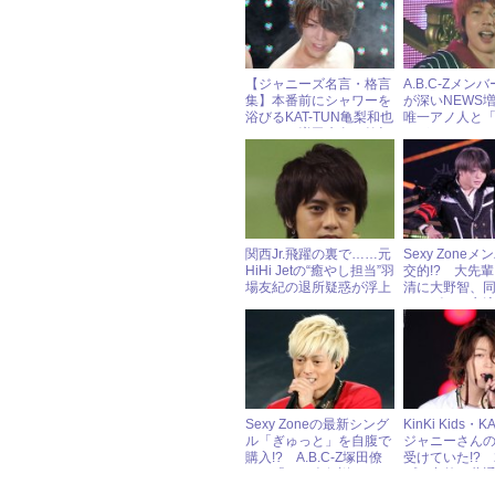
【ジャニーズ名言・格言
A.B.C-Zメン
集】本番前にシャワーを
が深いNEWS
浴びるKAT-TUN亀梨和也
唯一アノ人と
＆NEWS増田貴久の笑顔
とがない」のは
の源とは？
まね”が原因!?
関西Jr.飛躍の裏で……元
Sexy Zone
HiHi Jetの“癒やし担当”羽
交的!? 大先
場友紀の退所疑惑が浮上
清に大野智、
ニーズとの交
す！
Sexy Zoneの最新シング
KinKi Kids・K
ル「ぎゅっと」を自腹で
ジャニーさんの
購入!? A.B.C-Z塚田僚
受けていた!?
一の「いい人伝説」
プの意外な共