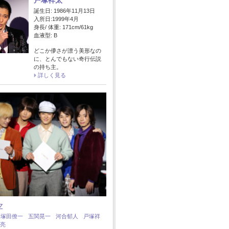
戸塚祥太
誕生日: 1986年11月13日
入所日:1999年4月
身長/ 体重: 171cm/61kg
血液型: B
どこか儚さが漂う美形なの
に、とんでもない奇行伝説
の持ち主。
詳しく見る
Z
：
塚田僚一
五関晃一
河合郁人
戸塚祥
亮