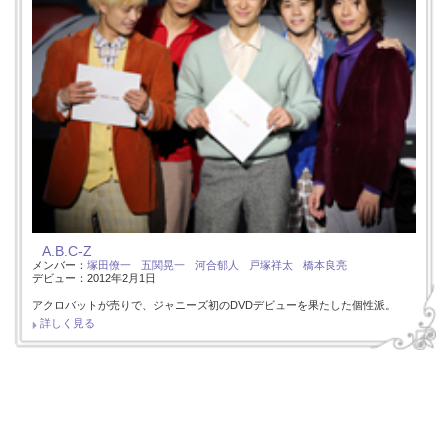
A.B.C-Z
メンバー：
塚田僚一
五関晃一
河合郁人
戸塚祥太
橋本良亮
デビュー：2012年2月1日
アクロバットが売りで、ジャニーズ初のDVDデビューを果たした個性派。
詳しく見る