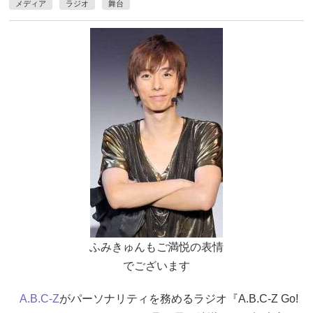
メディア
ラジオ
舞台
ふみきゅんもご満悦の表情
でございます
A.B.C-Z
がパーソナリティを務めるラジオ『A.B.C-Z Go!