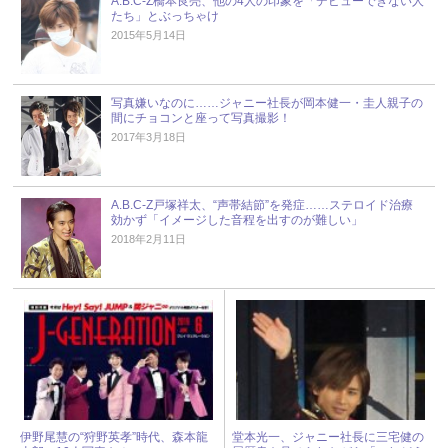
A.B.C-Z橋本良亮、他の4人の印象を「デビューできない人
たち」とぶっちゃけ
2015年5月14日
写真嫌いなのに……ジャニー社長が岡本健一・圭人親子の
間にチョコンと座って写真撮影！
2017年3月18日
A.B.C-Z戸塚祥太、“声帯結節”を発症……ステロイド治療
効かず「イメージした音程を出すのが難しい」
2018年2月11日
伊野尾慧の“狩野英孝”時代、森本龍
堂本光一、ジャニー社長に三宅健の