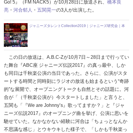
Go! 5』（FM NACK5）が10月28日に放送され、
橋本良
亮
・
河合郁人
・
五関晃一
の3人が出演した。
ジャニーズタレントCollection2019｜ジャニーズ研究会｜本
この日の放送は、A.B.C-Zが10月7日～28日まで行ってい
た舞台『ABC座 ジャニーズ伝説2017』の真っ最中、しか
も同日は千秋楽公演の当日であった。さらに、公演がスタ
ートする時間と同時刻にラジオの放送も始まるという“奇跡
的”な展開で、オープニングトークも自然とその話題に。河
合が「（千秋楽公演が）今スタートしました」と言うと、
五関も「『We are Johnny’s』歌ってますか？」と『ジャ
ニーズ伝説2017』のオープニング曲を挙げ、公演に思いを
馳せていた。なかなかない経験に河合は「ちょっとなんか
不思議な感じ」とウキウキした様子で、「しかも千秋楽っ