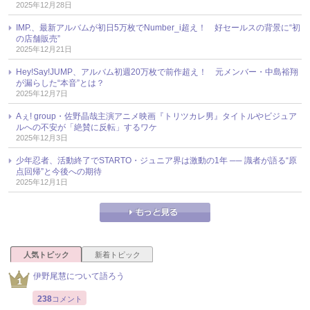
2025年12月28日
IMP.、最新アルバムが初日5万枚でNumber_i超え！ 好セールスの背景に“初
の店舗販売”
2025年12月21日
Hey!Say!JUMP、アルバム初週20万枚で前作超え！ 元メンバー・中島裕翔
が漏らした“本音”とは？
2025年12月7日
Aぇ! group・佐野晶哉主演アニメ映画『トリツカレ男』タイトルやビジュア
ルへの不安が「絶賛に反転」するワケ
2025年12月3日
少年忍者、活動終了でSTARTO・ジュニア界は激動の1年 ── 識者が語る“原
点回帰”と今後への期待
2025年12月1日
人気トピック
新着トピック
伊野尾慧について語ろう
238
コメント