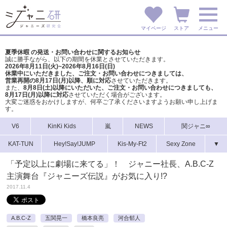
マイページ
ストア
メニュー
夏季休暇 の発送・お問い合わせに関するお知らせ
誠に勝手ながら、以下の期間を休業とさせていただきます。
2026年8月11日(火)~2026年8月16日(日)
休業中にいただきました、ご注文・お問い合わせにつきましては、
営業再開の8月17日(月)以降、順に対応
させていただきます。
また、
8月8日(土)以降にいただいた、ご注文・
お問い合わせにつきましても、
8月17日(月)以降に対応
させていただく場合がございます。
大変ご迷惑をおかけしますが、
何卒ご了承くださいますようお願い申し上げま
す。
V6
KinKi Kids
嵐
NEWS
関ジャニ∞
KAT-TUN
Hey!Say!JUMP
Kis-My-Ft2
Sexy Zone
▼
「予定以上に劇場に来てる」！ ジャニー社長、A.B.C-Z
主演舞台『ジャニーズ伝説』がお気に入り!?
2017.11.4
A.B.C-Z
五関晃一
橋本良亮
河合郁人