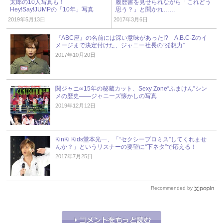
太郎の10人写真も！
履歴書を見せられながら「これどう
Hey!Say!JUMPの「10年」写真
思う？」と聞かれ……
2019年5月13日
2017年3月6日
『ABC座』の名前には深い意味があった!? A.B.C-Zのイ
メージまで決定付けた、ジャニー社長の“発想力”
2017年10月20日
関ジャニ∞15年の秘蔵カット、Sexy Zone“ふまけん”シン
メの歴史――ジャニーズ懐かしの写真
2019年12月12日
KinKi Kids堂本光一、「“セクシープロミス”してくれませ
んか？」というリスナーの要望に“下ネタ”で応える！
2017年7月25日
Recommended by