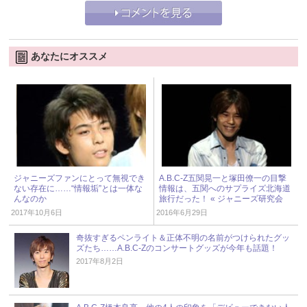
あなたにオススメ
ジャニーズファンにとって無視でき
A.B.C-Z五関晃一と塚田僚一の目撃
ない存在に……“情報垢”とは一体な
情報は、五関へのサプライズ北海道
んなのか
旅行だった！ « ジャニーズ研究会
2017年10月6日
2016年6月29日
奇抜すぎるペンライト＆正体不明の名前がつけられたグッ
ズたち……A.B.C-Zのコンサートグッズが今年も話題！
2017年8月2日