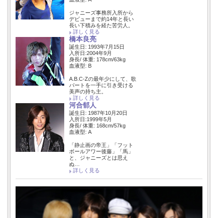
ジャニーズ事務所入所から
デビューまで約14年と長い
長い下積みを経た苦労人。
詳しく見る
橋本良亮
誕生日: 1993年7月15日
入所日:2004年9月
身長/ 体重: 178cm/63kg
血液型: B
A.B.C-Zの最年少にして、歌
パートを一手に引き受ける
美声の持ち主。
詳しく見る
河合郁人
誕生日: 1987年10月20日
入所日:1999年5月
身長/ 体重: 168cm/57kg
血液型: A
「静止画の帝王」「フット
ボールアワー後藤」「馬」
と、ジャニーズとは思え
ぬ…
詳しく見る