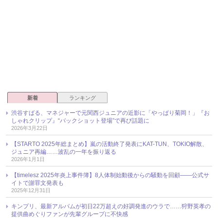
新着
ランキング
渋谷すばる、マネジャーで元関西ジュニアの近影に「やっぱり菊岡！」『お
しゃれクリップ』“バックショット登場”で再び話題に
2026年3月22日
【STARTO 2025年総まとめ】嵐の活動終了発表にKAT-TUN、TOKIO解散、
ジュニア再編……波乱の一年を振り返る
2026年1月1日
【timelesz 2025年炎上事件簿】8人体制始動後からの騒動を回顧――公式サ
イトで謝罪文発表も
2025年12月31日
キンプリ、最新アルバムが初日22万超えの好調発進のウラで……狩野英孝の
提供曲めぐりファンが先輩グループに不快感