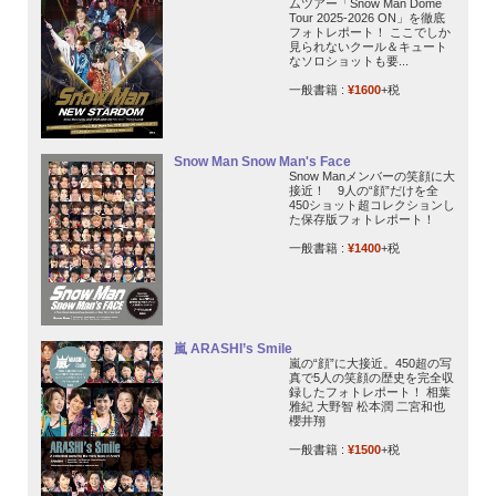
ムツアー「Snow Man Dome
Tour 2025-2026 ON」を徹底
フォトレポート！ ここでしか
見られないクール＆キュート
なソロショットも要...
一般書籍 :
¥1600
+税
Snow Man Snow Man's Face
Snow Manメンバーの笑顔に大
接近！ 9人の“顔”だけを全
450ショット超コレクションし
た保存版フォトレポート！
一般書籍 :
¥1400
+税
嵐 ARASHI’s Smile
嵐の“顔”に大接近。450超の写
真で5人の笑顔の歴史を完全収
録したフォトレポート！ 相葉
雅紀 大野智 松本潤 二宮和也
櫻井翔
一般書籍 :
¥1500
+税