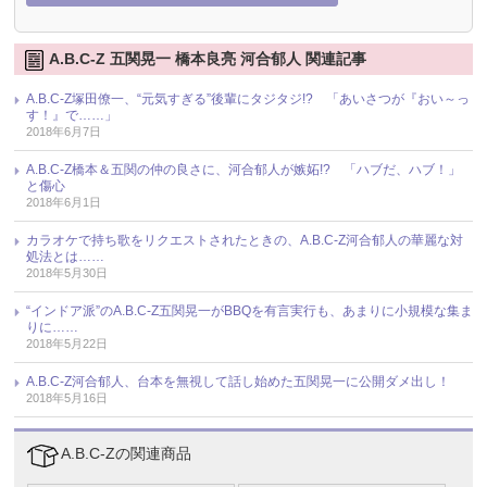
A.B.C-Z 五関晃一 橋本良亮 河合郁人 関連記事
A.B.C-Z塚田僚一、“元気すぎる”後輩にタジタジ!? 「あいさつが『おい～っ
す！』で……」
2018年6月7日
A.B.C-Z橋本＆五関の仲の良さに、河合郁人が嫉妬!? 「ハブだ、ハブ！」
と傷心
2018年6月1日
カラオケで持ち歌をリクエストされたときの、A.B.C-Z河合郁人の華麗な対
処法とは……
2018年5月30日
“インドア派”のA.B.C-Z五関晃一がBBQを有言実行も、あまりに小規模な集ま
りに……
2018年5月22日
A.B.C-Z河合郁人、台本を無視して話し始めた五関晃一に公開ダメ出し！
2018年5月16日
A.B.C-Zの関連商品