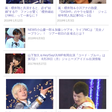
嵐・櫻井翔と共演すると、必ず“結
嵐・櫻井翔＆小川アナの熱愛、
婚”する!? ファンが驚く「櫻井縁結
『DASH!!』のヤラセ疑惑！ ジャニ
び神社」って一体なに？
研年間人気記事5位～1位
2018年1月12日
2018年1月3日
NEWS小山慶一郎＆加藤シゲアキ、ライブMCは「完全ノ
ープラン」！ ツアー初日の反省点とは？
2018年6月9日
山下智久＆Hey!Say!JUMP有岡出演『コード・ブルー』は
第7話！ 8月28日（月）ジャニーズアイドル出演情報
2017年8月27日