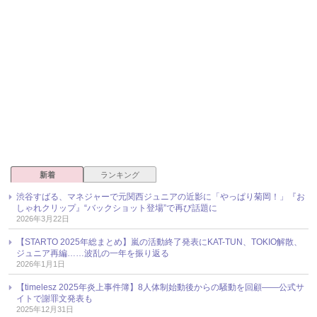
新着
ランキング
渋谷すばる、マネジャーで元関西ジュニアの近影に「やっぱり菊岡！」『お
しゃれクリップ』“バックショット登場”で再び話題に
2026年3月22日
【STARTO 2025年総まとめ】嵐の活動終了発表にKAT-TUN、TOKIO解散、
ジュニア再編……波乱の一年を振り返る
2026年1月1日
【timelesz 2025年炎上事件簿】8人体制始動後からの騒動を回顧――公式サ
イトで謝罪文発表も
2025年12月31日