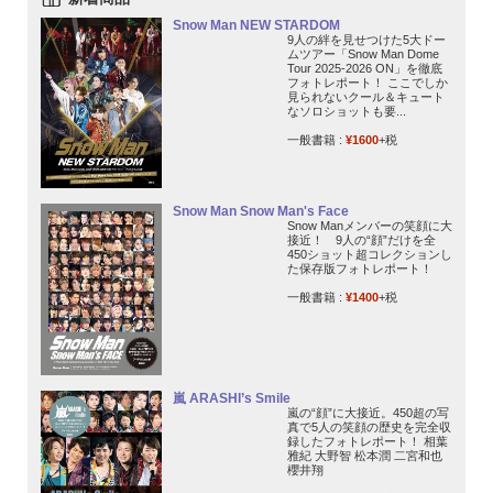
Snow Man NEW STARDOM
9人の絆を見せつけた5大ドー
ムツアー「Snow Man Dome
Tour 2025-2026 ON」を徹底
フォトレポート！ ここでしか
見られないクール＆キュート
なソロショットも要...
一般書籍 :
¥1600
+税
Snow Man Snow Man's Face
Snow Manメンバーの笑顔に大
接近！ 9人の“顔”だけを全
450ショット超コレクションし
た保存版フォトレポート！
一般書籍 :
¥1400
+税
嵐 ARASHI’s Smile
嵐の“顔”に大接近。450超の写
真で5人の笑顔の歴史を完全収
録したフォトレポート！ 相葉
雅紀 大野智 松本潤 二宮和也
櫻井翔