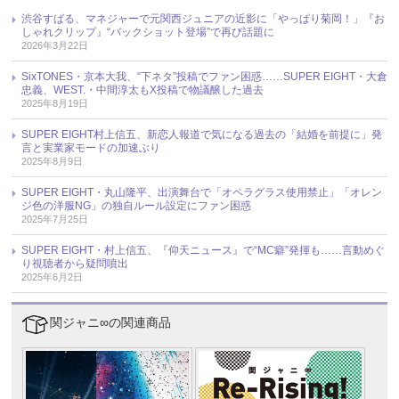
渋谷すばる、マネジャーで元関西ジュニアの近影に「やっぱり菊岡！」『お
しゃれクリップ』“バックショット登場”で再び話題に
2026年3月22日
SixTONES・京本大我、“下ネタ”投稿でファン困惑……SUPER EIGHT・大倉
忠義、WEST.・中間淳太もX投稿で物議醸した過去
2025年8月19日
SUPER EIGHT村上信五、新恋人報道で気になる過去の「結婚を前提に」発
言と実業家モードの加速ぶり
2025年8月9日
SUPER EIGHT・丸山隆平、出演舞台で「オペラグラス使用禁止」「オレン
ジ色の洋服NG」の独自ルール設定にファン困惑
2025年7月25日
SUPER EIGHT・村上信五、『仰天ニュース』で“MC癖”発揮も……言動めぐ
り視聴者から疑問噴出
2025年6月2日
関ジャニ∞の関連商品