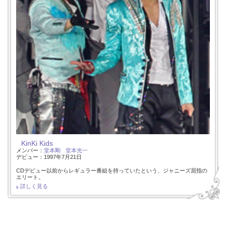
KinKi Kids
メンバー：
堂本剛
堂本光一
デビュー：1997年7月21日
CDデビュー以前からレギュラー番組を持っていたという、ジャニーズ屈指の
エリート。
詳しく見る