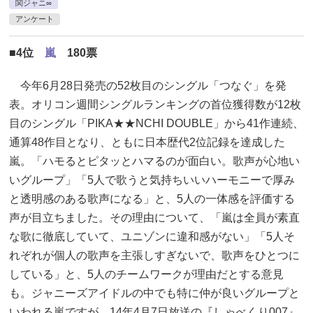
関ジャニ∞
アンケート
■4位
嵐
180票
今年6月28日発売の52枚目のシングル「つなぐ」を発
表。オリコン週間シングルランキングの首位獲得数が12枚
目のシングル「PIKA★★NCHI DOUBLE」から41作連続、
通算48作目となり、ともに日本歴代2位記録を達成した
嵐。「ハモるとピタッとハマるのが面白い。歌声が心地い
いグループ」「5人で歌うと気持ちいいハーモニーで厚み
と透明感のある歌声になる」と、5人の一体感を評価する
声が目立ちました。その理由について、「嵐は全員が素直
な歌に徹底していて、ユニゾンに違和感がない」「5人そ
れぞれが個人の歌声を主張しすぎないで、歌声をひとつに
している」と、5人のチームワークが理由だとする意見
も。ジャニーズアイドルの中でも特に仲が良いグループと
いわれる嵐ですが、14年4月7日放送の『しゃべくり007』