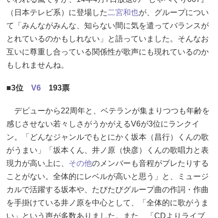
（日本テレビ系）に登場した
二宮和也
が、グループについ
て「みんながみんな、知らない間に気を遣ってバランスが
とれているのかもしれない」と語っていました。そんなお
互いに尊重し合っている関係性が歌声にも現れているのか
もしれませんね。
■3位
V6
193票
デビューから22周年と、ベテランが集まりつつも年齢を
感じさせない若々しさがうかがえるV6が3位にランクイ
ン。「どんなジャンルでもとにかく坂本（昌行）くんの歌
がうまい」「坂本くん、井ノ原（快彦）くんの歌唱力と表
現力が高い上に、
その他
のメンバーも音程がブレたりする
ことがない。全体的にレベルが高いと思う」と、ミュージ
カルで活躍する坂本や、たびたびグループ曲の作詞・作曲
を手掛けている井ノ原を中心として、「全体的に歌がうま
い」という声が多数ありました。また、「CDよりライブ