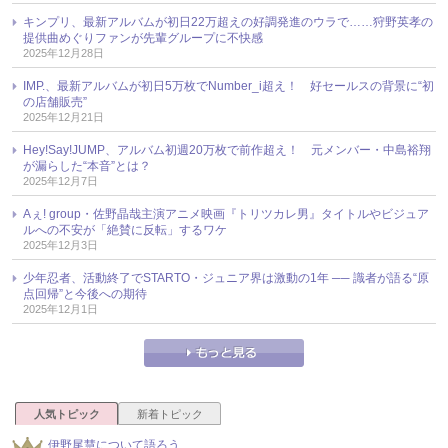
キンプリ、最新アルバムが初日22万超えの好調発進のウラで……狩野英孝の
提供曲めぐりファンが先輩グループに不快感
2025年12月28日
IMP.、最新アルバムが初日5万枚でNumber_i超え！ 好セールスの背景に“初
の店舗販売”
2025年12月21日
Hey!Say!JUMP、アルバム初週20万枚で前作超え！ 元メンバー・中島裕翔
が漏らした“本音”とは？
2025年12月7日
Aぇ! group・佐野晶哉主演アニメ映画『トリツカレ男』タイトルやビジュア
ルへの不安が「絶賛に反転」するワケ
2025年12月3日
少年忍者、活動終了でSTARTO・ジュニア界は激動の1年 ── 識者が語る“原
点回帰”と今後への期待
2025年12月1日
人気トピック
新着トピック
伊野尾慧について語ろう