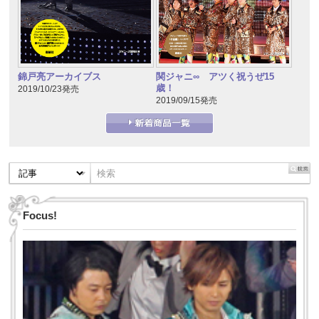
錦戸亮アーカイブス
関ジャニ∞ アツく祝うぜ15
歳！
2019/10/23発売
2019/09/15発売
Focus!