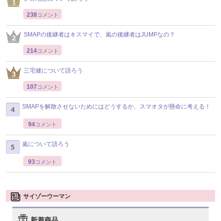
238
コメント
SMAPの後継者はキスマイで、嵐の後継者はJUMPなの？
214
コメント
三宅健について語ろう
107
コメント
SMAPを解散させないためにはどうするか、スマオタが懸命に考える！
94
コメント
嵐について語ろう
93
コメント
サイゾーウーマン
新着商品