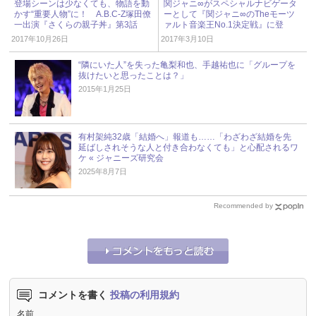
登場シーンは少なくても、物語を動
関ジャニ∞がスペシャルナビゲータ
かす“重要人物”に！ A.B.C-Z塚田僚
ーとして『関ジャニ∞のTheモーツ
一出演『さくらの親子丼』第3話
ァルト音楽王No.1決定戦』に登
場!! 3月11日（土）ジャニーズアイ
2017年10月26日
2017年3月10日
ドル出演情報
“隣にいた人”を失った亀梨和也、手越祐也に「グループを
抜けたいと思ったことは？」
2015年1月25日
有村架純32歳「結婚へ」報道も……「わざわざ結婚を先
延ばしされそうな人と付き合わなくても」と心配されるワ
ケ « ジャニーズ研究会
2025年8月7日
Recommended by
コメントを書く
投稿の利用規約
名前