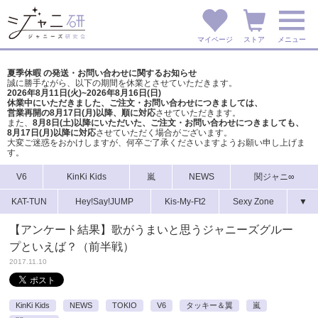
マイページ
ストア
メニュー
夏季休暇 の発送・お問い合わせに関するお知らせ
誠に勝手ながら、以下の期間を休業とさせていただきます。
2026年8月11日(火)~2026年8月16日(日)
休業中にいただきました、ご注文・お問い合わせにつきましては、
営業再開の8月17日(月)以降、順に対応
させていただきます。
また、
8月8日(土)以降にいただいた、ご注文・
お問い合わせにつきましても、
8月17日(月)以降に対応
させていただく場合がございます。
大変ご迷惑をおかけしますが、
何卒ご了承くださいますようお願い申し上げま
す。
V6
KinKi Kids
嵐
NEWS
関ジャニ∞
KAT-TUN
Hey!Say!JUMP
Kis-My-Ft2
Sexy Zone
▼
【アンケート結果】歌がうまいと思うジャニーズグルー
プといえば？（前半戦）
2017.11.10
KinKi Kids
NEWS
TOKIO
V6
タッキー＆翼
嵐