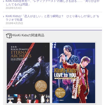
KinKi Kids堂本光一、“レディファースト”の難しさを語る……「周りがはや
したてるのは問題」
2018年5月4日
KinKi Kidsが「恋人がほしい」と思う瞬間は？ ひとり暮らしの“寂しさ”を
ラジオで吐露
2018年4月25日
KinKi Kidsの関連商品