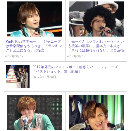
KinKi Kids堂本光一、「ジャニーズ
「光一くんはヅラとれちゃう」とい
は音楽配信をやるべき」「ランキン
う後輩の暴露に、堂本光一本人が
グも公正になる」と提言
「それには触れられない」と言及拒
否
2017年3月12日
2017年3月19日
2017年発売のフォトレポート総ざらい！ ジャニーズ
「ベストショット」集【前編】
2017年12月30日