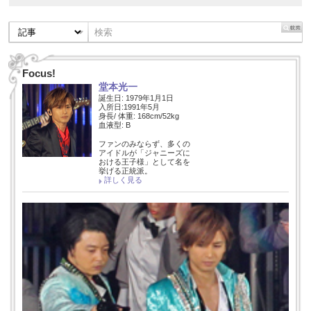
Focus!
堂本光一
誕生日: 1979年1月1日
入所日:1991年5月
身長/ 体重: 168cm/52kg
血液型: B
ファンのみならず、多くの
アイドルが「ジャニーズに
おける王子様」として名を
挙げる正統派。
詳しく見る