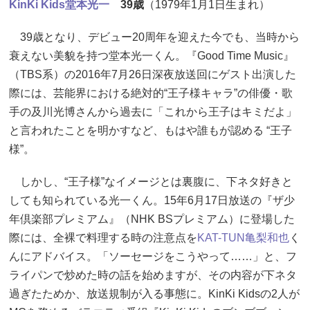
KinKi Kids
堂本光一
39歳
（1979年1月1日生まれ）
39歳となり、デビュー20周年を迎えた今でも、当時から
衰えない美貌を持つ堂本光一くん。『Good Time Music』
（TBS系）の2016年7月26日深夜放送回にゲスト出演した
際には、芸能界における絶対的“王子様キャラ”の俳優・歌
手の及川光博さんから過去に「これから王子はキミだよ」
と言われたことを明かすなど、もはや誰もが認める “王子
様”。
しかし、“王子様”なイメージとは裏腹に、下ネタ好きと
しても知られている光一くん。15年6月17日放送の『ザ少
年倶楽部プレミアム』（NHK BSプレミアム）に登場した
際には、全裸で料理する時の注意点を
KAT-TUN
亀梨和也
く
んにアドバイス。「ソーセージをこうやって……」と、フ
ライパンで炒めた時の話を始めますが、その内容が下ネタ
過ぎたためか、放送規制が入る事態に。KinKi Kidsの2人が