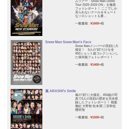
ムツアー「Snow Man Dome
Tour 2025-2026 ON」を徹底
フォトレポート！ ここでしか
見られないクール＆キュート
なソロショットも要...
一般書籍 :
¥1600
+税
Snow Man Snow Man's Face
Snow Manメンバーの笑顔に大
接近！ 9人の“顔”だけを全
450ショット超コレクションし
た保存版フォトレポート！
一般書籍 :
¥1400
+税
嵐 ARASHI’s Smile
嵐の“顔”に大接近。450超の写
真で5人の笑顔の歴史を完全収
録したフォトレポート！ 相葉
雅紀 大野智 松本潤 二宮和也
櫻井翔
一般書籍 :
¥1500
+税