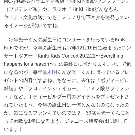
MCを務めるバラエティ番組『KinKi Kidsのブンブブーン』
（フジテレビ系）や、ラジオ『KinKi Kidsどんなもん
ヤ！』（文化放送）でも、ノリノリで下ネタを連発してい
るイメージが強いですね。
毎年光一くんの誕生日にコンサートを行っているKinKi
Kidsですが、今年の誕生日も17年12月16日に始まったコン
サートツアー『KinKi Kids Concert 20.2.21〜Everything
happens for a reason〜』の最終日に当たります。そこで気
になるのが、毎年
堂本剛
くんが光一くんに贈っているプレ
ゼントの内容ですよね。ちなみに、去年は「ボディービル
雑誌」や「プロテインシェイカー」「アミノ酸サプリメン
ト」など、ボディービルダー用のアイテムをプレゼントさ
れていたよう。今年の誕生日は一体どんなものになったの
か、気になるファンも多いのでは？ 39歳も光一くんにと
って素敵な1年になるよう、ジャニーズ研究会は応援して
います！