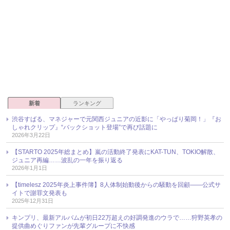
新着
ランキング
渋谷すばる、マネジャーで元関西ジュニアの近影に「やっぱり菊岡！」『お
しゃれクリップ』“バックショット登場”で再び話題に
2026年3月22日
【STARTO 2025年総まとめ】嵐の活動終了発表にKAT-TUN、TOKIO解散、
ジュニア再編……波乱の一年を振り返る
2026年1月1日
【timelesz 2025年炎上事件簿】8人体制始動後からの騒動を回顧――公式サ
イトで謝罪文発表も
2025年12月31日
キンプリ、最新アルバムが初日22万超えの好調発進のウラで……狩野英孝の
提供曲めぐりファンが先輩グループに不快感