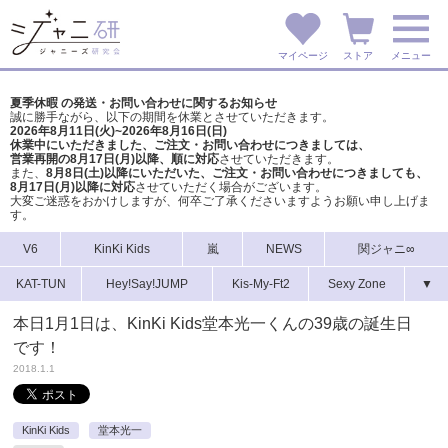
マイページ
ストア
メニュー
夏季休暇 の発送・お問い合わせに関するお知らせ
誠に勝手ながら、以下の期間を休業とさせていただきます。
2026年8月11日(火)~2026年8月16日(日)
休業中にいただきました、ご注文・お問い合わせにつきましては、
営業再開の8月17日(月)以降、順に対応
させていただきます。
また、
8月8日(土)以降にいただいた、ご注文・
お問い合わせにつきましても、
8月17日(月)以降に対応
させていただく場合がございます。
大変ご迷惑をおかけしますが、
何卒ご了承くださいますようお願い申し上げま
す。
V6
KinKi Kids
嵐
NEWS
関ジャニ∞
KAT-TUN
Hey!Say!JUMP
Kis-My-Ft2
Sexy Zone
▼
本日1月1日は、KinKi Kids堂本光一くんの39歳の誕生日
です！
2018.1.1
KinKi Kids
堂本光一