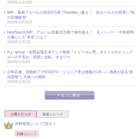
2025年12月28日
IMP.、最新アルバムが初日5万枚でNumber_i超え！ 好セールスの背景に“初
の店舗販売”
2025年12月21日
Hey!Say!JUMP、アルバム初週20万枚で前作超え！ 元メンバー・中島裕翔
が漏らした“本音”とは？
2025年12月7日
Aぇ! group・佐野晶哉主演アニメ映画『トリツカレ男』タイトルやビジュア
ルへの不安が「絶賛に反転」するワケ
2025年12月3日
少年忍者、活動終了でSTARTO・ジュニア界は激動の1年 ── 識者が語る“原
点回帰”と今後への期待
2025年12月1日
人気トピック
新着トピック
伊野尾慧について語ろう
238
コメント