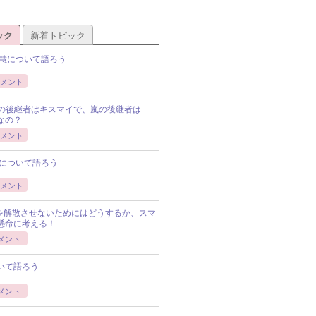
ック
新着トピック
慧について語ろう
メント
Pの後継者はキスマイで、嵐の後継者は
Pなの？
メント
について語ろう
メント
Pを解散させないためにはどうするか、スマ
懸命に考える！
メント
いて語ろう
メント