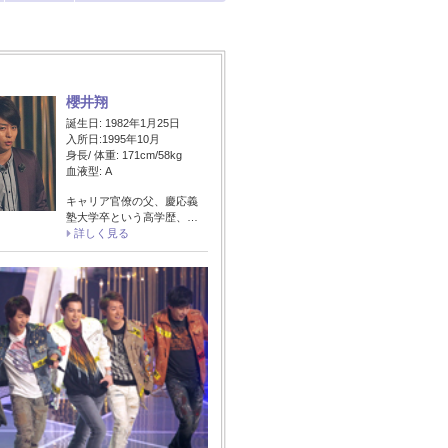
櫻井翔
誕生日: 1982年1月25日
入所日:1995年10月
身長/ 体重: 171cm/58kg
血液型: A
キャリア官僚の父、慶応義
塾大学卒という高学歴、…
詳しく見る