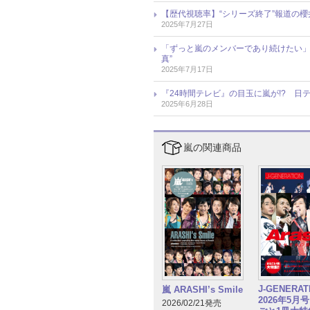
【歴代視聴率】“シリーズ終了”報道の櫻
2025年7月27日
「ずっと嵐のメンバーであり続けたい」
真”
2025年7月17日
『24時間テレビ』の目玉に嵐が!? 
2025年6月28日
嵐の関連商品
J-GENERA
嵐 ARASHI’s Smile
2026年5月
2026/02/21発売