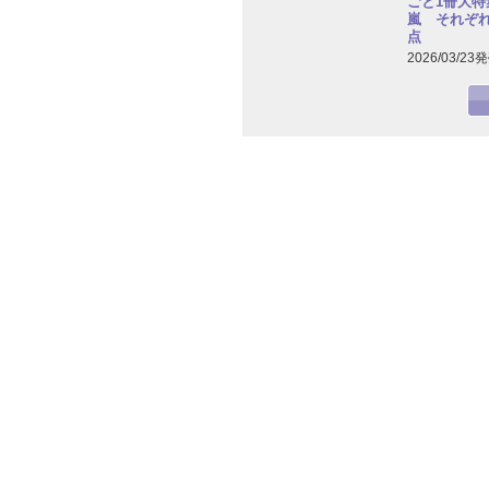
ごと1冊大特集
嵐 それぞ
点
2026/03/23