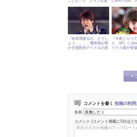
ごした」!? ファンも驚
にKAT-TUN、T
く“にのあい”の仲良しぶ
散、ジュニア
り
乱の一年を振り返
ャニーズ研究
「松本潤来るの、どうし
『今夜くらべ
よう……」、櫻井翔が明
た SP』にSex
かす国民的アイドルの思
リウス葉が登場
わぬ苦労
27日（水）ジ
イドル出演情
コメントを書く
投稿の利用
名前
コメント
(コメント掲載に5分ほど