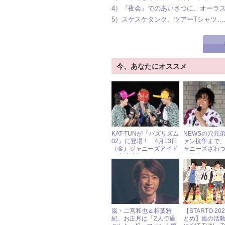
4）『夜会』でのあいさつに、オーラス
5）スケスケタンク、ツアーTシャツ
今、あなたにオススメ
KAT-TUNが『バズリズム
NEWSの穴兄
02』に登場！ 4月13日
ァン抗争まで、2
（金）ジャニーズアイド
ャニーズざわ
ル出演情報
ス前編
嵐・二宮和也＆相葉雅
【STARTO 2
紀、お正月は「2人で過
とめ】嵐の活