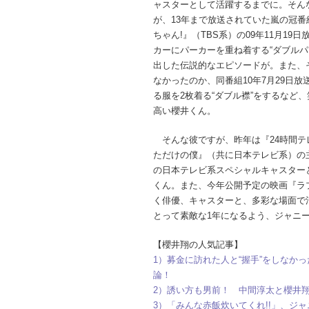
ャスターとして活躍するまでに。そん
が、13年まで放送されていた嵐の冠番
ちゃん!』（TBS系）の09年11月19
カーにパーカーを重ね着する“ダブルパ
出した伝説的なエピソードが。また、
なかったのか、同番組10年7月29日放
る服を2枚着る“ダブル襟”をするなど
高い櫻井くん。
そんな彼ですが、昨年は『24時間テ
ただけの僕』（共に日本テレビ系）の
の日本テレビ系スペシャルキャスター
くん。また、今年公開予定の映画『ラ
く俳優、キャスターと、多彩な場面で
とって素敵な1年になるよう、ジャニ
【櫻井翔の人気記事】
1）募金に訪れた人と“握手”をしなか
論！
2）誘い方も男前！ 中間淳太と櫻井
3）「みんな赤飯炊いてくれ!!」、ジ