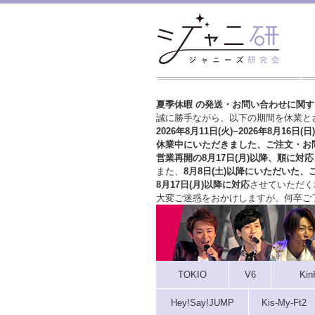
夏季休暇 の発送・お問い合わせに関
誠に勝手ながら、以下の期間を休業と
2026年8月11日(火)~2026年8月16日(日)
休業中にいただきました、ご注文・お
営業再開の8月17日(月)以降、順に対応
また、
8月8日(土)以降にいただいた、
8月17日(月)以降に対応
させていただく
大変ご迷惑をおかけしますが、
何卒ご
TOKIO
V6
Kin
Hey!Say!JUMP
Kis-My-Ft2