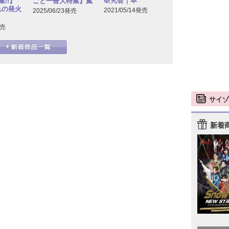
研究会｜本
!!】
ごと一冊大特集】嵐
れの発火
2021/05/14発売
2025/06/23発売
発売
サイゾ
新着