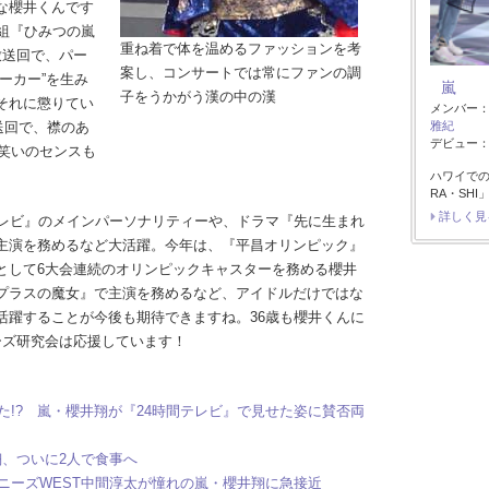
な櫻井くんです
組『ひみつの嵐
重ね着で体を温めるファッションを考
日放送回で、パー
案し、コンサートでは常にファンの調
ーカー”を生み
嵐
子をうかがう漢の中の漢
それに懲りてい
メンバー
送回で、襟のあ
雅紀
デビュー：1
、笑いのセンスも
ハワイで
RA・SH
詳しく見
レビ』のメインパーソナリティーや、ドラマ『先に生まれ
主演を務めるなど大活躍。今年は、『平昌オリンピック』
として6大会連続のオリンピックキャスターを務める櫻井
プラスの魔女』で主演を務めるなど、アイドルだけではな
活躍することが今後も期待できますね。36歳も櫻井くんに
ーズ研究会は応援しています！
った!? 嵐・櫻井翔が『24時間テレビ』で見せた姿に賛否両
翔、ついに2人で食事へ
ャニーズWEST中間淳太が憧れの嵐・櫻井翔に急接近