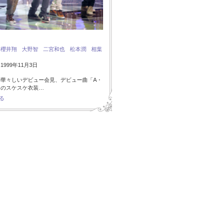
：
櫻井翔
大野智
二宮和也
松本潤
相葉
999年11月3日
の華々しいデビュー会見、デビュー曲「A・
I」のスケスケ衣装…
る