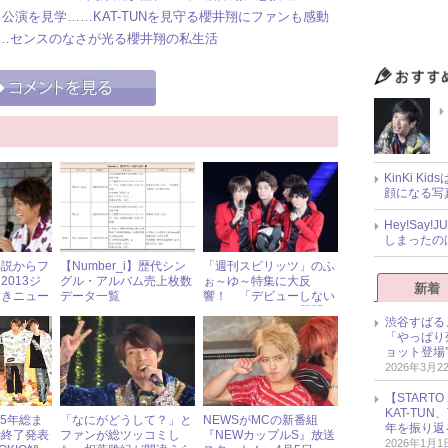
公演を見学……KAT-TUNを見守る櫻井翔にファンも感動
……センスのなさが光る櫻井翔の私生活
KinKi K
顔になる写
Hey!Sa
しまったの
弟説からフ
【Number_i】歴代シン
「週刊スピリッツ」のふ
013ジ
グル・アルバム売上枚数
ぉ～ゆ～特集に大反
新着
つきニュー
データ一覧
響！ 「デビューしない
のはなぜ？」との質問に
渋谷すばる
メンバーは……？
「やっぱり
ョット登場
2026年3月2
【START
KAT-TU
025年総ま
「なにがどうして？」と
NEWSがMCの新番組
年を振り返
動終了発表
ファンが総ツッコミし
『NEWカップルS』放送
2026年1月1