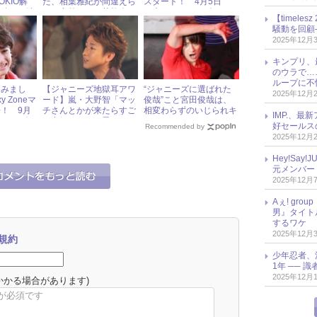
OKIO解
た、相葉雅紀が間違えら
スタート！ 4月5日
再編……波
れた意外すぎる芸能人と
（木）ジャニーズアイド
【timel
る « ジ
は？
ル出演情報
騒動を回顧
会
2025年12月
キンプリ、
のウラで…
ループに不
てみまし
【ジャニーズ地獄耳アワ
“ジャニーズに選ばれた
2025年12月
y Zoneマ
ード】嵐・大野智「マッ
俊哉”こと宮田俊哉は、
！ 9月
チさんとかが来たらすご
相変わらずのいじられキ
IMP.、最
ャニーズア
い空気になると思う」
ャラ
好セールス
Recommended by
報
2025年12月
Hey!Sa
元メンバー
2025年12月
Aぇ! gr
男』タイト
するワケ
2025年12月
規約
少年忍者、
1年 ── 
2025年12月
かかる場合があります)