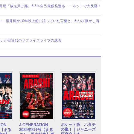
井翔『放送局占拠』6.5％自己最低発進も……ネットで大反響！
──櫻井翔が10年以上前に語っていた言葉と、5人の“懐かし写
日テレが目論むのサプライズライブの成否
ポケット版 ハタチ
TION
J-GENERATION
の嵐！｜ジャニーズ
号【まる
2025年8月号【まる