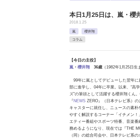
本日1月25日は、嵐・櫻
2018.1.25
嵐
櫻井翔
コラム
【今日の主役】
嵐
・
櫻井翔
36歳
（1982年1月25日
99年に嵐としてデビューした翌年に
部に進学し、04年に卒業。以来、“高
ズ”の筆頭として活躍する櫻井翔くん。
『
NEWS
ZERO』（日本テレビ系）の
キャスターに就任し、ニュースの素朴
やすく解説するコーナー「イチメン！
エティー番組やスポーツ特番、音楽番
務めるようになり、現在では『THE MUS
（同）の総合司会や、日本テレビ系の