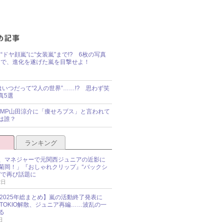
“ドヤ顔嵐”に“女装嵐”まで!? 6枚の写真
で、進化を遂げた嵐を目撃せよ！
idsはいつだって“2人の世界”……!? 思わず笑
真5選
y!JUMP山田涼介に「痩せろブス」と言われて
は誰？
ランキング
、マネジャーで元関西ジュニアの近影に
菊岡！」『おしゃれクリップ』“バックシ
”で再び話題に
2日
O 2025年総まとめ】嵐の活動終了発表に
N、TOKIO解散、ジュニア再編……波乱の一
る
日