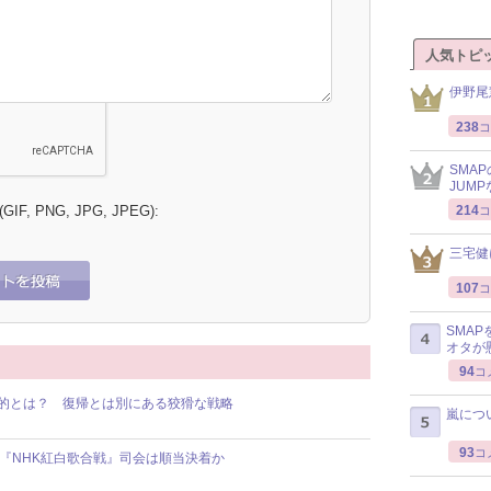
人気トピ
伊野尾
238
コ
SMA
JUM
214
 (GIF, PNG, JPG, JPEG):
コ
三宅健
107
コ
SMA
オタが
94
コ
目的とは？ 復帰とは別にある狡猾な戦略
嵐につ
93
コ
の『NHK紅白歌合戦』司会は順当決着か