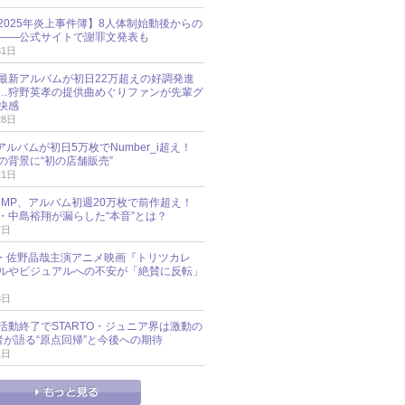
esz 2025年炎上事件簿】8人体制始動後からの
――公式サイトで謝罪文発表も
31日
最新アルバムが初日22万超えの好調発進
…狩野英孝の提供曲めぐりファンが先輩グ
快感
28日
新アルバムが初日5万枚でNumber_i超え！
の背景に“初の店舗販売”
21日
y!JUMP、アルバム初週20万枚で前作超え！
・中島裕翔が漏らした“本音”とは？
7日
oup・佐野晶哉主演アニメ映画『トリツカレ
ルやビジュアルへの不安が「絶賛に反転」
3日
活動終了でSTARTO・ジュニア界は激動の
識者が語る“原点回帰”と今後への期待
1日