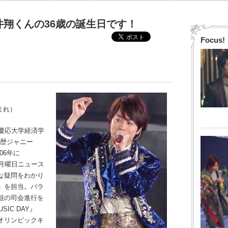
井翔くんの36歳の誕生日です！
Focus!
生まれ）
慶応大学経済学
学歴ジャニー
06年に
月曜日ニュース
な疑問をわかり
」を担当。バラ
組の司会進行を
IC DAY』
オリンピックキ