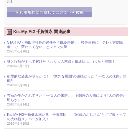
Kis-My-Ft2 千賀健永 関連記事
STARTO・福田淳社長の退任を「最終調整」、後任候補に「テレビ局関係
者」で「変わってない」とファン失望
2025年6月16日
謎と誤解がすべて解けた『○○な人の末路』最終回は、3.6％と健闘！
2018年6月27日
衝撃的な過去が明らかに！ “意外な展開”の連続だった『○○な人の末路』第
9話
2018年6月20日
布石が生かされてきた『○○な人の末路』、予想外の人物により4人の過去が
明らかに？
2018年6月14日
Kis-My-Ft2千賀健永率いる「千賀軍団」、“54歳のおじさん”と元宝塚トップ
の大物新メンバーが加入！
2018年6月10日