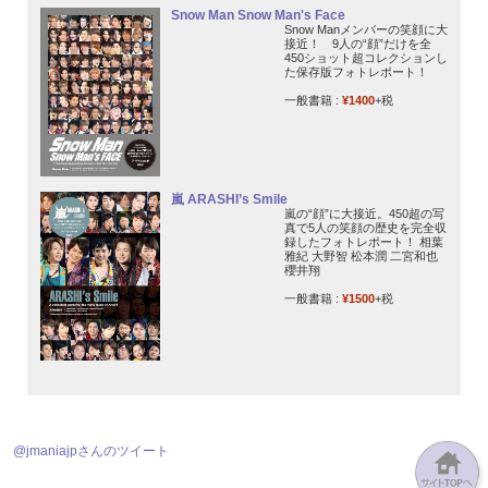
Snow Man Snow Man's Face
Snow Manメンバーの笑顔に大
接近！ 9人の“顔”だけを全
450ショット超コレクションし
た保存版フォトレポート！
一般書籍 :
¥1400
+税
嵐 ARASHI’s Smile
嵐の“顔”に大接近。450超の写
真で5人の笑顔の歴史を完全収
録したフォトレポート！ 相葉
雅紀 大野智 松本潤 二宮和也
櫻井翔
一般書籍 :
¥1500
+税
@jmaniajpさんのツイート