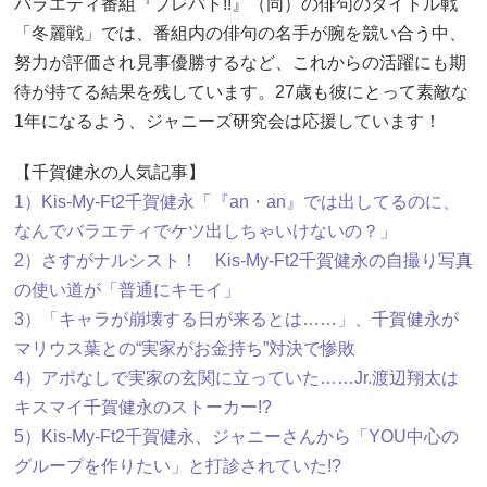
バラエティ番組『プレバト!!』（同）の俳句のタイトル戦
「冬麗戦」では、番組内の俳句の名手が腕を競い合う中、
努力が評価され見事優勝するなど、これからの活躍にも期
待が持てる結果を残しています。27歳も彼にとって素敵な
1年になるよう、ジャニーズ研究会は応援しています！
【千賀健永の人気記事】
1）Kis-My-Ft2千賀健永「『an・an』では出してるのに、
なんでバラエティでケツ出しちゃいけないの？」
2）さすがナルシスト！ Kis-My-Ft2千賀健永の自撮り写真
の使い道が「普通にキモイ」
3）「キャラが崩壊する日が来るとは……」、千賀健永が
マリウス葉との“実家がお金持ち”対決で惨敗
4）アポなしで実家の玄関に立っていた……Jr.渡辺翔太は
キスマイ千賀健永のストーカー!?
5）Kis-My-Ft2千賀健永、ジャニーさんから「YOU中心の
グループを作りたい」と打診されていた!?