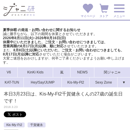
マイページ
ストア
メニュー
夏季休暇 の発送・お問い合わせに関するお知らせ
誠に勝手ながら、以下の期間を休業とさせていただきます。
2026年8月11日(火)~2026年8月16日(日)
休業中にいただきました、ご注文・お問い合わせにつきましては、
営業再開の8月17日(月)以降、順に対応
させていただきます。
また、
8月8日(土)以降にいただいた、ご注文・
お問い合わせにつきましても、
8月17日(月)以降に対応
させていただく場合がございます。
大変ご迷惑をおかけしますが、
何卒ご了承くださいますようお願い申し上げま
す。
V6
KinKi Kids
嵐
NEWS
関ジャニ∞
KAT-TUN
Hey!Say!JUMP
Kis-My-Ft2
Sexy Zone
▼
本日3月23日は、Kis-My-Ft2千賀健永くんの27歳の誕生日
です！
2018.3.23
Kis-My-Ft2
千賀健永