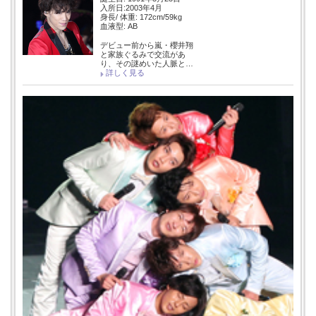
入所日:2003年4月
身長/ 体重: 172cm/59kg
血液型: AB
デビュー前から嵐・櫻井翔
と家族ぐるみで交流があ
り、その謎めいた人脈と…
詳しく見る