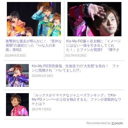
衝撃的な過去が明らかに！ “意外な
Kis-My-Ft2藤ヶ谷太輔に「イメージ
展開”の連続だった『○○な人の末
にはない一面を引き出してくれ
路』第9話
た！」とファンが賞賛!! 『櫻子さ
ん』最終回
2018年6月20日
2017年6月28日
Kis-My-Ft2宮田俊哉、生放送での“大失態”を告白！ ファ
ンに指摘され「バレてました!?」
2018年5月18日
「ルックスがイマイチなジャニーズランキング」でKis-
My-Ft2メンバーが上位を独占するも、ファンが楽観的なワ
ケとは？
2017年7月8日
Recommended by