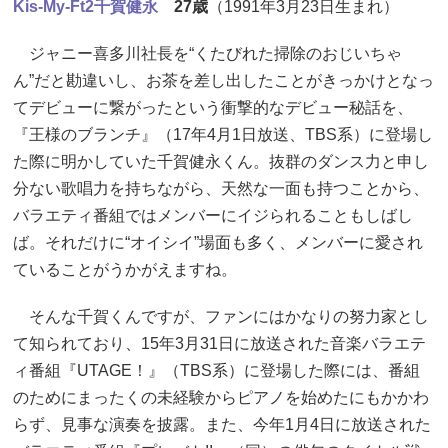
Kis-My-Ft2
千賀健永
27歳
（1991年3月23日生まれ）
ジャニー喜多川社長を“くたびれた掃除のおじいちゃ
ん”だと勘違いし、お茶を差し出したことがきっかけとなっ
てデビューに繋がったという衝撃的なデビュー秘話を、
『王様のブランチ』（17年4月1日放送、TBS系）に登場し
た際に明かしていた千賀健永くん。抜群のダンス力と申し
分ない歌唱力を持ちながら、天然な一面も持つことから、
バラエティ番組ではメンバーにイジられることもしばし
ば。それだけに“オイシイ”場面も多く、メンバーに愛され
ていることがうかがえますね。
そんな千賀くんですが、ファンにはかなりの努力家とし
て知られており、15年3月31日に放送された音楽バラエテ
ィ番組『UTAGE！』（TBS系）に登場した際には、番組
のためにまったくの未経験からピアノを始めたにもかかわ
らず、見事な演奏を披露。また、今年1月4日に放送された