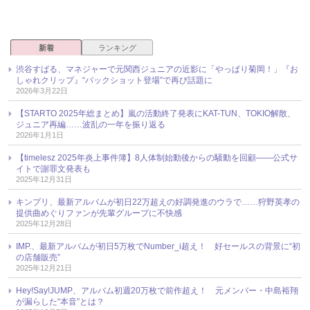
新着
ランキング
渋谷すばる、マネジャーで元関西ジュニアの近影に「やっぱり菊岡！」『お
しゃれクリップ』“バックショット登場”で再び話題に
2026年3月22日
【STARTO 2025年総まとめ】嵐の活動終了発表にKAT-TUN、TOKIO解散、
ジュニア再編……波乱の一年を振り返る
2026年1月1日
【timelesz 2025年炎上事件簿】8人体制始動後からの騒動を回顧――公式サ
イトで謝罪文発表も
2025年12月31日
キンプリ、最新アルバムが初日22万超えの好調発進のウラで……狩野英孝の
提供曲めぐりファンが先輩グループに不快感
2025年12月28日
IMP.、最新アルバムが初日5万枚でNumber_i超え！ 好セールスの背景に“初
の店舗販売”
2025年12月21日
Hey!Say!JUMP、アルバム初週20万枚で前作超え！ 元メンバー・中島裕翔
が漏らした“本音”とは？