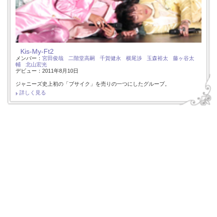
Kis-My-Ft2
メンバー：
宮田俊哉
二階堂高嗣
千賀健永
横尾渉
玉森裕太
藤ヶ谷太
輔
北山宏光
デビュー：2011年8月10日
ジャニーズ史上初の「ブサイク」を売りの一つにしたグループ。
詳しく見る