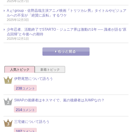
2025年12月7日
Aぇ! group・佐野晶哉主演アニメ映画『トリツカレ男』タイトルやビジュア
ルへの不安が「絶賛に反転」するワケ
2025年12月3日
少年忍者、活動終了でSTARTO・ジュニア界は激動の1年 ── 識者が語る“原
点回帰”と今後への期待
2025年12月1日
人気トピック
新着トピック
伊野尾慧について語ろう
238
コメント
SMAPの後継者はキスマイで、嵐の後継者はJUMPなの？
214
コメント
三宅健について語ろう
107
コメント