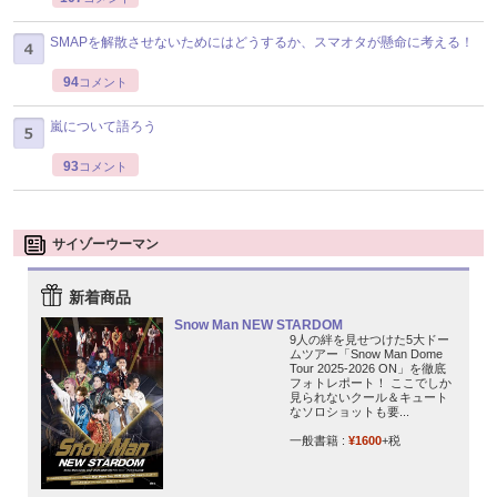
SMAPを解散させないためにはどうするか、スマオタが懸命に考える！
94
コメント
嵐について語ろう
93
コメント
サイゾーウーマン
新着商品
Snow Man NEW STARDOM
9人の絆を見せつけた5大ドー
ムツアー「Snow Man Dome
Tour 2025-2026 ON」を徹底
フォトレポート！ ここでしか
見られないクール＆キュート
なソロショットも要...
一般書籍 :
¥1600
+税