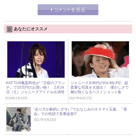
あなたにオススメ
KAT-TUN亀梨和也が『王様のブラン
ジャニーズJr.時代のKis-My-Ft2、超
チ』で10万円のお買い物！ 2月24
貴重な写真を大放出！ 懐かしさで
日（土）ジャニーズアイドル出演情
胸が熱くなるベストショット集
報
2018年2月23日
2017年6月17日
“走り方が劇的にダサい”でおなじみのキスマイ玉森、『夜
会』での特訓で見事改善!?
2017年4月23日