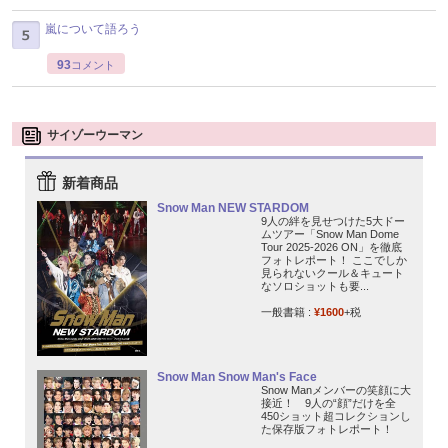
嵐について語ろう
93
コメント
サイゾーウーマン
新着商品
Snow Man NEW STARDOM
9人の絆を見せつけた5大ドー
ムツアー「Snow Man Dome
Tour 2025-2026 ON」を徹底
フォトレポート！ ここでしか
見られないクール＆キュート
なソロショットも要...
一般書籍 :
¥1600
+税
Snow Man Snow Man's Face
Snow Manメンバーの笑顔に大
接近！ 9人の“顔”だけを全
450ショット超コレクションし
た保存版フォトレポート！