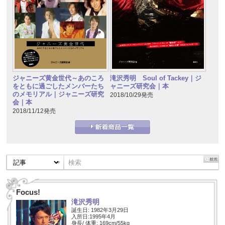
ジャニーズ黄金世代～あのころ
滝沢秀明 Soul of Tackey｜ジ
をともに過ごしたメンバーたち
ャニーズ研究会｜本
のメモリアル｜ジャニーズ研究
2018/10/29発売
会｜本
2018/11/12発売
Focus!
滝沢秀明
誕生日: 1982年3月29日
入所日:1995年4月
身長/ 体重: 169cm/55kg