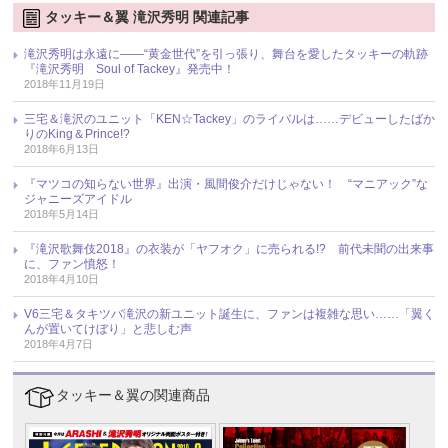
タッキー＆翼 滝沢秀明 関連記事
滝沢秀明は永遠に――“黄金世代”を引っ張り、舞台を愛したタッキーの軌跡
『滝沢秀明 Soul of Tackey』発売中！
2018年11月19日
三宅＆滝沢のユニット「KEN☆Tackey」のライバルは……デビューしたばか
りのKing＆Prince!?
2018年6月13日
『マツコの知らない世界』出演・風間俊介だけじゃない！ “マニアック”な
ジャニーズアイドル
2018年5月14日
『滝沢歌舞伎2018』の衣装が「ヤフオク」に売られる!? 前代未聞の出来事
に、ファン憤怒！
2018年4月10日
V6三宅＆タキツバ滝沢の新ユニット誕生に、ファンは複雑な思い……「翼く
んが置いてけぼり」と悲しむ声
2018年4月7日
タッキー＆翼の関連商品