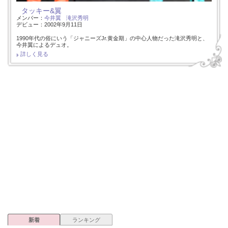
タッキー&翼
メンバー：
今井翼
滝沢秀明
デビュー：2002年9月11日
1990年代の俗にいう「ジャニーズJr.黄金期」の中心人物だった滝沢秀明と、
今井翼によるデュオ。
詳しく見る
新着
ランキング