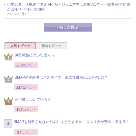
少年忍者、活動終了でSTARTO・ジュニア界は激動の1年 ── 識者が語る“原
点回帰”と今後への期待
2025年12月1日
人気トピック
新着トピック
伊野尾慧について語ろう
238
コメント
SMAPの後継者はキスマイで、嵐の後継者はJUMPなの？
214
コメント
三宅健について語ろう
107
コメント
SMAPを解散させないためにはどうするか、スマオタが懸命に考える！
94
コメント