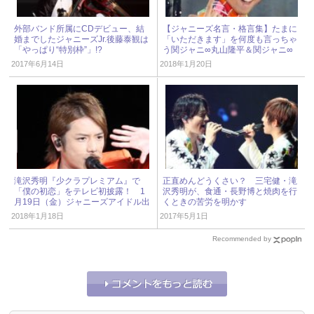
外部バンド所属にCDデビュー、結
【ジャニーズ名言・格言集】たまに
婚までしたジャニーズJr.後藤泰観は
「いただきます」を何度も言っちゃ
「やっぱり“特別枠”」!?
う関ジャニ∞丸山隆平＆関ジャニ∞
安田章大が語るライブ中のコミュニ
2017年6月14日
2018年1月20日
ケーション
滝沢秀明『少クラプレミアム』で
正直めんどうくさい？ 三宅健・滝
「僕の初恋」をテレビ初披露！ 1
沢秀明が、食通・長野博と焼肉を行
月19日（金）ジャニーズアイドル出
くときの苦労を明かす
演情報
2018年1月18日
2017年5月1日
Recommended by