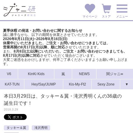
マイページ
ストア
メニュー
夏季休暇 の発送・お問い合わせに関するお知らせ
誠に勝手ながら、以下の期間を休業とさせていただきます。
2026年8月11日(火)~2026年8月16日(日)
休業中にいただきました、ご注文・お問い合わせにつきましては、
営業再開の8月17日(月)以降、順に対応
させていただきます。
また、
8月8日(土)以降にいただいた、ご注文・
お問い合わせにつきましても、
8月17日(月)以降に対応
させていただく場合がございます。
大変ご迷惑をおかけしますが、
何卒ご了承くださいますようお願い申し上げま
す。
V6
KinKi Kids
嵐
NEWS
関ジャニ∞
KAT-TUN
Hey!Say!JUMP
Kis-My-Ft2
Sexy Zone
▼
本日3月29日は、タッキー＆翼・滝沢秀明くんの36歳の
誕生日です！
2018.3.29
タッキー＆翼
滝沢秀明