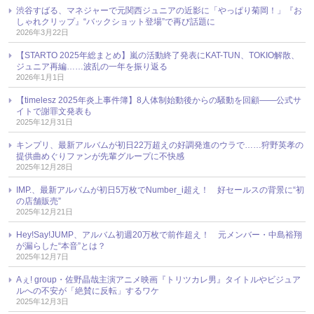
渋谷すばる、マネジャーで元関西ジュニアの近影に「やっぱり菊岡！」『お
しゃれクリップ』“バックショット登場”で再び話題に
2026年3月22日
【STARTO 2025年総まとめ】嵐の活動終了発表にKAT-TUN、TOKIO解散、
ジュニア再編……波乱の一年を振り返る
2026年1月1日
【timelesz 2025年炎上事件簿】8人体制始動後からの騒動を回顧――公式サ
イトで謝罪文発表も
2025年12月31日
キンプリ、最新アルバムが初日22万超えの好調発進のウラで……狩野英孝の
提供曲めぐりファンが先輩グループに不快感
2025年12月28日
IMP.、最新アルバムが初日5万枚でNumber_i超え！ 好セールスの背景に“初
の店舗販売”
2025年12月21日
Hey!Say!JUMP、アルバム初週20万枚で前作超え！ 元メンバー・中島裕翔
が漏らした“本音”とは？
2025年12月7日
Aぇ! group・佐野晶哉主演アニメ映画『トリツカレ男』タイトルやビジュア
ルへの不安が「絶賛に反転」するワケ
2025年12月3日