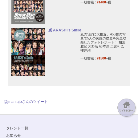
一般書籍 :
¥1400
+税
嵐 ARASHI’s Smile
嵐の“顔”に大接近。450超の写
真で5人の笑顔の歴史を完全収
録したフォトレポート！ 相葉
雅紀 大野智 松本潤 二宮和也
櫻井翔
一般書籍 :
¥1500
+税
@jmaniajpさんのツイート
タレント一覧
お知らせ