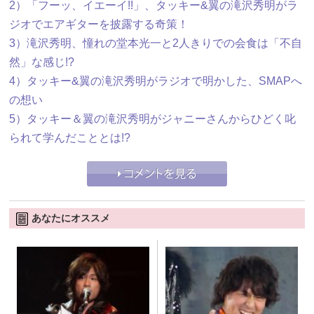
2）「フーッ、イエーイ!!」、タッキー&翼の滝沢秀明がラ
ジオでエアギターを披露する奇策！
3）滝沢秀明、憧れの堂本光一と2人きりでの会食は「不自
然」な感じ!?
4）タッキー&翼の滝沢秀明がラジオで明かした、SMAPへ
の想い
5）タッキー＆翼の滝沢秀明がジャニーさんからひどく叱
られて学んだこととは!?
あなたにオススメ