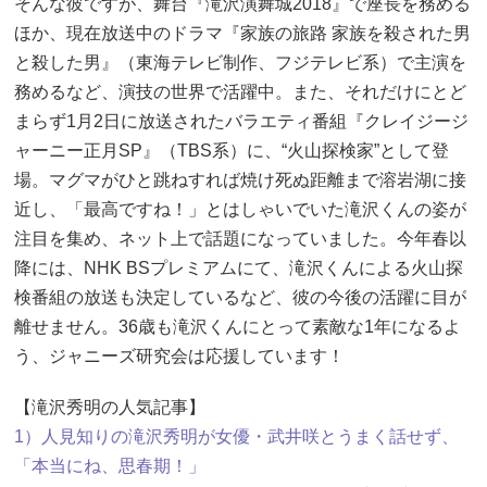
そんな彼ですが、舞台『滝沢演舞城2018』で座長を務める
ほか、現在放送中のドラマ『家族の旅路 家族を殺された男
と殺した男』（東海テレビ制作、フジテレビ系）で主演を
務めるなど、演技の世界で活躍中。また、それだけにとど
まらず1月2日に放送されたバラエティ番組『クレイジージ
ャーニー正月SP』（TBS系）に、“火山探検家”として登
場。マグマがひと跳ねすれば焼け死ぬ距離まで溶岩湖に接
近し、「最高ですね！」とはしゃいでいた滝沢くんの姿が
注目を集め、ネット上で話題になっていました。今年春以
降には、NHK BSプレミアムにて、滝沢くんによる火山探
検番組の放送も決定しているなど、彼の今後の活躍に目が
離せません。36歳も滝沢くんにとって素敵な1年になるよ
う、ジャニーズ研究会は応援しています！
【滝沢秀明の人気記事】
1）人見知りの滝沢秀明が女優・武井咲とうまく話せず、
「本当にね、思春期！」