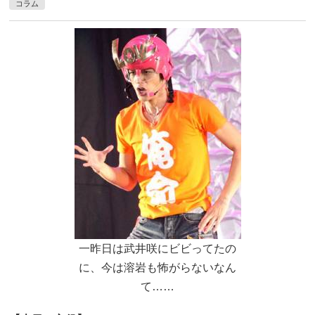
コラム
一昨日は武井咲にビビってたの
に、今は溶岩も怖がらないなん
て……