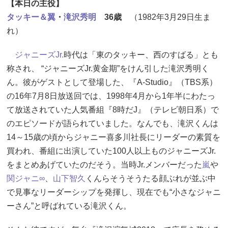
【本日の主役】
タッキー＆翼
・
滝沢秀明
36歳
（1982年3月29日生ま
れ）
ジャニーズJr.
時代は「東のタッキー、西のすばる」とも
称され、 “ジャニーズJr.黄金期”をけん引した滝沢秀明く
ん。彼がゲストとして登場した、『A-Studio』（TBS系）
の16年7月8日放送回では、1998年4月から1年半にわたっ
て放送されていた人気番組『8時だJ』（テレビ朝日系）で
のエピソードが語られていました。なんでも、滝沢くんは
14～15歳の頃からジャニー喜多川社長にリーダーの素質を
買われ、番組に出演していた100人以上ものジャニーズJr.
をまとめあげていたのだそう。当時Jr.メンバーだった
嵐
や
関ジャニ∞
、
山下智久
くんらそうそうたる顔ぶれが並ぶ中
で見事なリーダーシップを発揮し、現在でも“小さなジャニ
ーさん”と呼ばれている滝沢くん。