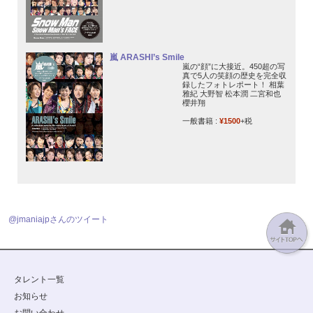
嵐 ARASHI’s Smile
嵐の“顔”に大接近。450超の写
真で5人の笑顔の歴史を完全収
録したフォトレポート！ 相葉
雅紀 大野智 松本潤 二宮和也
櫻井翔
一般書籍 :
¥1500
+税
@jmaniajpさんのツイート
タレント一覧
お知らせ
お問い合わせ