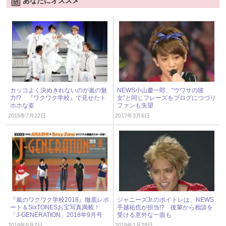
あなたにオススメ
カッコよく決めきれないのが嵐の魅
NEWS小山慶一郎、“ウワサの彼
力!? 『ワクワク学校』で見せたト
女”と同じフレーズをブログにつづり
ホホな姿
ファンも失望
2015年7月22日
2017年3月6日
『嵐のワクワク学校2018』徹底レポ
ジャニーズJr.のボイトレは、NEWS
ート＆SixTONESお宝写真満載！
手越祐也が担当!? 後輩から相談を
「J-GENERATION」2018年9月号
受ける意外な一面も
2018年8月2日
2018年1月29日