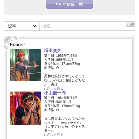
Focus!
増田貴久
誕生日: 1986年7月4日
入所日:1998年11月
身長/ 体重: 171cm/67kg
血液型: O
柔和な笑顔とやわらかそう
なほっぺたに油断しがちだ
が、実は…
詳しく見る
小山慶一郎
誕生日: 1984年5月1日
入所日:2001年1月
身長/ 体重: 178cm/62kg
血液型: O
昔は失言王だったにもかか
わらず、『news every.』
（日本テレビ系）のキャス
ターと…
詳しく見る