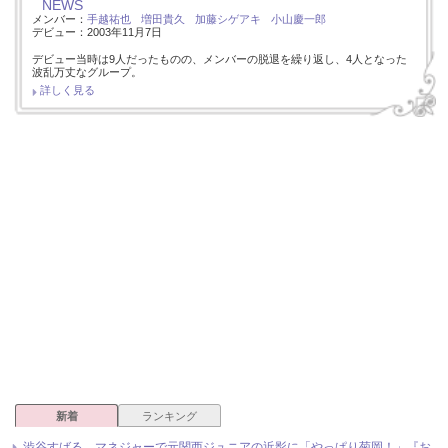
NEWS
メンバー：
手越祐也
増田貴久
加藤シゲアキ
小山慶一郎
デビュー：2003年11月7日
デビュー当時は9人だったものの、メンバーの脱退を繰り返し、4人となった
波乱万丈なグループ。
詳しく見る
新着
ランキング
渋谷すばる、マネジャーで元関西ジュニアの近影に「やっぱり菊岡！」『お