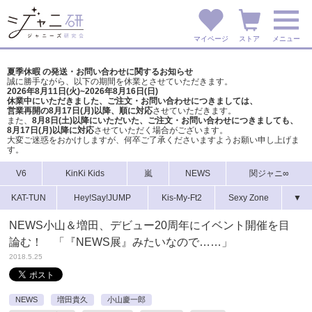
マイページ
ストア
メニュー
夏季休暇 の発送・お問い合わせに関するお知らせ
誠に勝手ながら、以下の期間を休業とさせていただきます。
2026年8月11日(火)~2026年8月16日(日)
休業中にいただきました、ご注文・お問い合わせにつきましては、
営業再開の8月17日(月)以降、順に対応
させていただきます。
また、
8月8日(土)以降にいただいた、ご注文・
お問い合わせにつきましても、
8月17日(月)以降に対応
させていただく場合がございます。
大変ご迷惑をおかけしますが、
何卒ご了承くださいますようお願い申し上げま
す。
V6
KinKi Kids
嵐
NEWS
関ジャニ∞
KAT-TUN
Hey!Say!JUMP
Kis-My-Ft2
Sexy Zone
▼
NEWS小山＆増田、デビュー20周年にイベント開催を目
論む！ 「『NEWS展』みたいなので……」
2018.5.25
NEWS
増田貴久
小山慶一郎