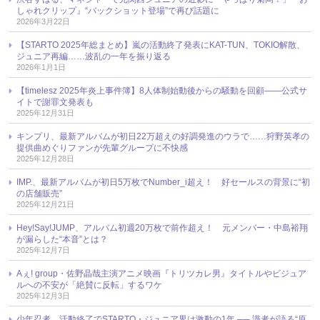
しゃれクリップ』“バックショット登場”で再び話題に
2026年3月22日
【STARTO 2025年総まとめ】嵐の活動終了発表にKAT-TUN、TOKIO解散、
ジュニア再編……波乱の一年を振り返る
2026年1月1日
【timelesz 2025年炎上事件簿】8人体制始動後からの騒動を回顧――公式サ
イトで謝罪文発表も
2025年12月31日
キンプリ、最新アルバムが初日22万超えの好調発進のウラで……狩野英孝の
提供曲めぐりファンが先輩グループに不快感
2025年12月28日
IMP.、最新アルバムが初日5万枚でNumber_i超え！ 好セールスの背景に“初
の店舗販売”
2025年12月21日
Hey!Say!JUMP、アルバム初週20万枚で前作超え！ 元メンバー・中島裕翔
が漏らした“本音”とは？
2025年12月7日
Aぇ! group・佐野晶哉主演アニメ映画『トリツカレ男』タイトルやビジュア
ルへの不安が「絶賛に反転」するワケ
2025年12月3日
少年忍者、活動終了でSTARTO・ジュニア界は激動の1年 ── 識者が語る“原