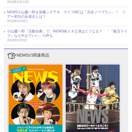
2018年6月14日
NEWS小山慶一郎＆加藤シゲアキ、ライブMCは「完全ノープラン」！ ツ
アー初日の反省点とは？
2018年6月9日
小山慶一郎「活動自粛」で、NEWS味スタ公演はどうなる？ 「『復活ライ
ブ』なら中止でいい」の声も
2018年6月9日
NEWSの関連商品