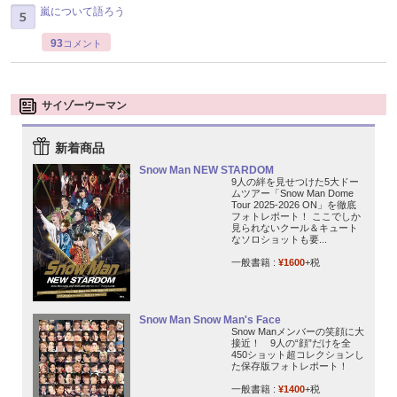
嵐について語ろう
93
コメント
サイゾーウーマン
新着商品
Snow Man NEW STARDOM
9人の絆を見せつけた5大ドー
ムツアー「Snow Man Dome
Tour 2025-2026 ON」を徹底
フォトレポート！ ここでしか
見られないクール＆キュート
なソロショットも要...
一般書籍 :
¥1600
+税
Snow Man Snow Man's Face
Snow Manメンバーの笑顔に大
接近！ 9人の“顔”だけを全
450ショット超コレクションし
た保存版フォトレポート！
一般書籍 :
¥1400
+税