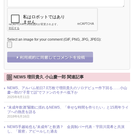
Select an image for your comment (GIF, PNG, JPG, JPEG):
NEWS 増田貴久 小山慶一郎 関連記事
NEWS、アルバム初日7.0万枚で増田貴久のソロデビュー作下回る……小山
慶一郎の“子育て話”でファンのモチベ低下か
2025年8月11日
“未成年飲酒”騒動に揺れるNEWS、「幸せな時間を作りたい」と15周年ライ
ブへの熱意を語る
2018年6月16日
NEWS手越祐也も“未成年”と飲酒？ 会員制バー代表・宇田川晃希と共演
し、「親密」アピールした過去