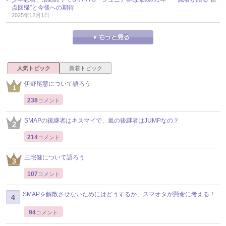
点回帰”と今後への期待
2025年12月1日
人気トピック
新着トピック
伊野尾慧について語ろう
238
コメント
SMAPの後継者はキスマイで、嵐の後継者はJUMPなの？
214
コメント
三宅健について語ろう
107
コメント
SMAPを解散させないためにはどうするか、スマオタが懸命に考える！
94
コメント