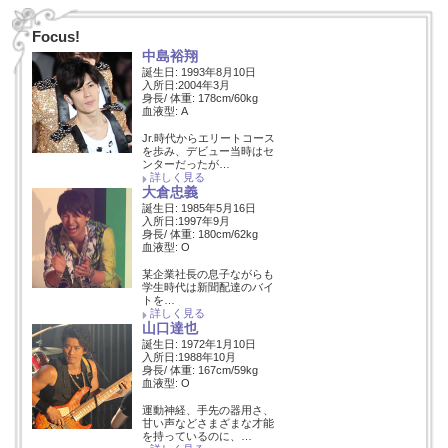
Focus!
中島裕翔
誕生日: 1993年8月10日
入所日:2004年3月
身長/ 体重: 178cm/60kg
血液型: A
Jr.時代からエリートコース
を歩み、デビュー当時はセ
ンターだったが…
詳しく見る
大倉忠義
誕生日: 1985年5月16日
入所日:1997年9月
身長/ 体重: 180cm/62kg
血液型: O
某企業社長の息子ながらも
学生時代は新聞配達のバイ
トを…
詳しく見る
山口達也
誕生日: 1972年1月10日
入所日:1988年10月
身長/ 体重: 167cm/59kg
血液型: O
運動神経、手先の器用さ、
甘い声などさまざまな才能
を持っているのに、…