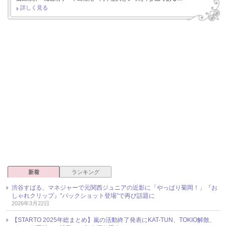
詳しく見る
新着
ランキング
渋谷すばる、マネジャーで元関西ジュニアの近影に「やっぱり菊岡！」『お
しゃれクリップ』“バックショット登場”で再び話題に
2026年3月22日
【STARTO 2025年総まとめ】嵐の活動終了発表にKAT-TUN、TOKIO解散、