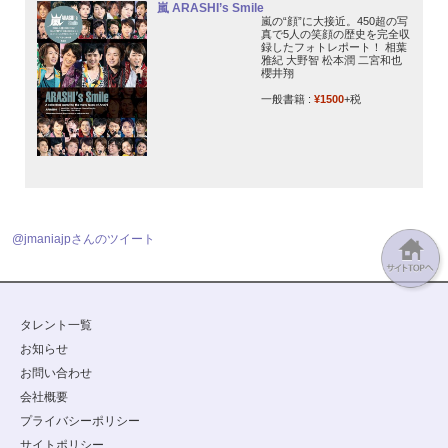
嵐 ARASHI’s Smile
嵐の“顔”に大接近。450超の写
真で5人の笑顔の歴史を完全収
録したフォトレポート！ 相葉
雅紀 大野智 松本潤 二宮和也
櫻井翔
一般書籍 :
¥1500
+税
@jmaniajpさんのツイート
タレント一覧
お知らせ
お問い合わせ
会社概要
プライバシーポリシー
サイトポリシー