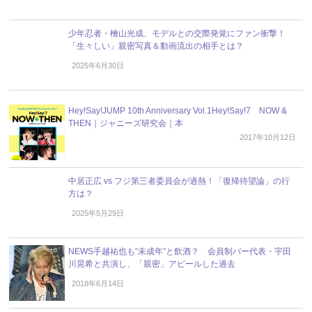
少年忍者・檜山光成、モデルとの交際発覚にファン衝撃！
「生々しい」親密写真＆動画流出の相手とは？
2025年6月30日
Hey!Say!JUMP 10th Anniversary Vol.1Hey!Say!7 NOW &
THEN｜ジャニーズ研究会｜本
2017年10月12日
中居正広 vs フジ第三者委員会が過熱！「復帰待望論」の行
方は？
2025年5月29日
NEWS手越祐也も“未成年”と飲酒？ 会員制バー代表・宇田
川晃希と共演し、「親密」アピールした過去
2018年6月14日