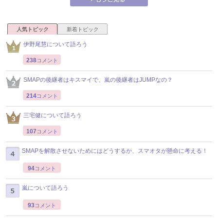
人気トピック
新着トピック
伊野尾慧について語ろう
238
コメント
SMAPの後継者はキスマイで、嵐の後継者はJUMPなの？
214
コメント
三宅健について語ろう
107
コメント
SMAPを解散させないためにはどうするか、スマオタが懸命に考える！
94
コメント
嵐について語ろう
93
コメント