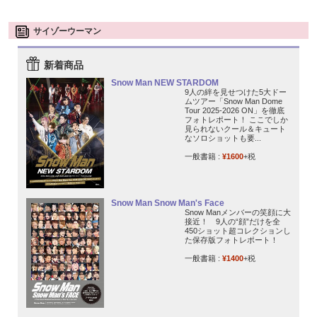
サイゾーウーマン
新着商品
Snow Man NEW STARDOM
9人の絆を見せつけた5大ドー
ムツアー「Snow Man Dome
Tour 2025-2026 ON」を徹底
フォトレポート！ ここでしか
見られないクール＆キュート
なソロショットも要...
一般書籍 :
¥1600
+税
Snow Man Snow Man's Face
Snow Manメンバーの笑顔に大
接近！ 9人の“顔”だけを全
450ショット超コレクションし
た保存版フォトレポート！
一般書籍 :
¥1400
+税