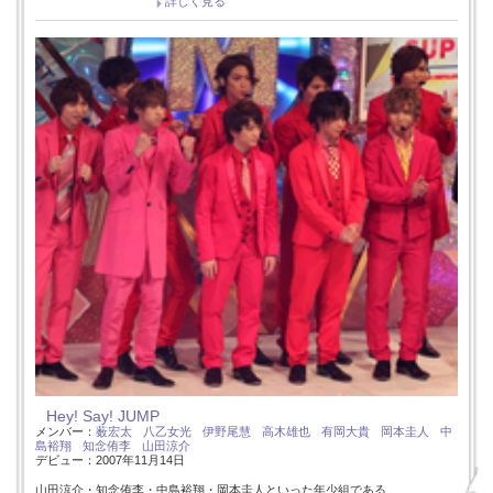
詳しく見る
Hey! Say! JUMP
メンバー：
薮宏太
八乙女光
伊野尾慧
高木雄也
有岡大貴
岡本圭人
中
島裕翔
知念侑李
山田涼介
デビュー：2007年11月14日
山田涼介・知念侑李・中島裕翔・岡本圭人といった年少組である…