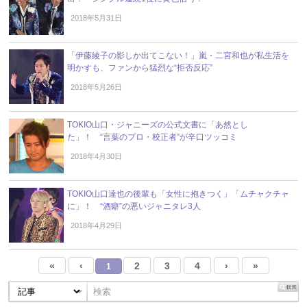
2018年5月31日
「伊藤綾子の影しか出てこない！」嵐・二宮和也が私生活を
明かすも、ファンから猛烈な“拒否反応”
2018年5月26日
TOKIO山口・ジャニーズの公式文書に「あ然とし
た」！ “言葉のプロ・校正者”が辛口ツッコミ
2018年4月30日
TOKIO山口達也の後輩も「女性に抱きつく」「ムチャクチャ
に」！ “酒癖”の悪いジャニタレ3人
2018年4月29日
«
‹
2
3
4
›
»
1