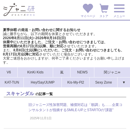
マイページ
ストア
メニュー
夏季休暇 の発送・お問い合わせに関するお知らせ
誠に勝手ながら、以下の期間を休業とさせていただきます。
2026年8月11日(火)~2026年8月16日(日)
休業中にいただきました、ご注文・お問い合わせにつきましては、
営業再開の8月17日(月)以降、順に対応
させていただきます。
また、
8月8日(土)以降にいただいた、ご注文・
お問い合わせにつきましても、
8月17日(月)以降に対応
させていただく場合がございます。
大変ご迷惑をおかけしますが、
何卒ご了承くださいますようお願い申し上げま
す。
V6
KinKi Kids
嵐
NEWS
関ジャニ∞
KAT-TUN
Hey!Say!JUMP
Kis-My-Ft2
Sexy Zone
▼
スキャンダル
の記事一覧
旧ジャニーズ性加害問題、補償対応は「順調」も……企業コ
ンサルタントが指摘するSMILE-UP.とSTARTOの“課題”
2025年11月1日