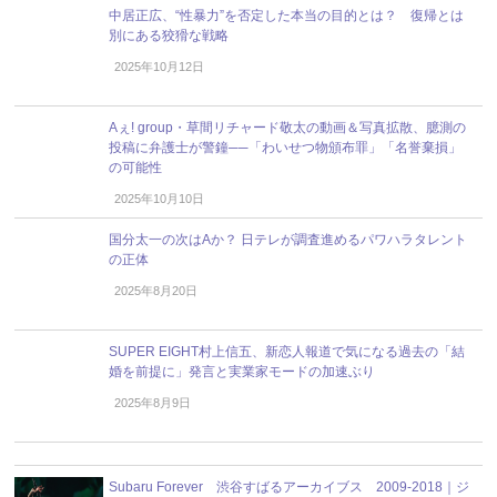
中居正広、“性暴力”を否定した本当の目的とは？ 復帰とは
別にある狡猾な戦略
2025年10月12日
Aぇ! group・草間リチャード敬太の動画＆写真拡散、臆測の
投稿に弁護士が警鐘──「わいせつ物頒布罪」「名誉棄損」
の可能性
2025年10月10日
国分太一の次はAか？ 日テレが調査進めるパワハラタレント
の正体
2025年8月20日
SUPER EIGHT村上信五、新恋人報道で気になる過去の「結
婚を前提に」発言と実業家モードの加速ぶり
2025年8月9日
Subaru Forever 渋谷すばるアーカイブス 2009-2018｜ジ