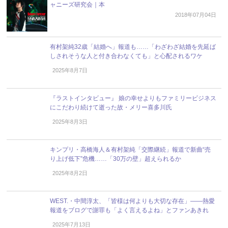
ャニーズ研究会｜本
2018年07月04日
有村架純32歳「結婚へ」報道も……「わざわざ結婚を先延ば
しされそうな人と付き合わなくても」と心配されるワケ
2025年8月7日
『ラストインタビュー』 娘の幸せよりもファミリービジネス
にこだわり続けて逝った故・メリー喜多川氏
2025年8月3日
キンプリ・高橋海人＆有村架純「交際継続」報道で新曲“売
り上げ低下”危機……「30万の壁」超えられるか
2025年8月2日
WEST.・中間淳太、「皆様は何よりも大切な存在」――熱愛
報道をブログで謝罪も「よく言えるよね」とファンあきれ
2025年7月13日