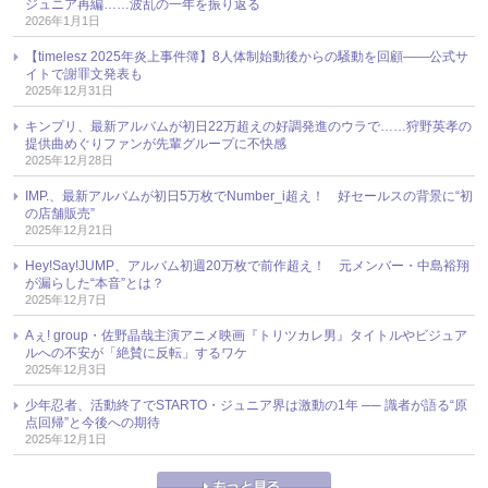
ジュニア再編……波乱の一年を振り返る
2026年1月1日
【timelesz 2025年炎上事件簿】8人体制始動後からの騒動を回顧――公式サ
イトで謝罪文発表も
2025年12月31日
キンプリ、最新アルバムが初日22万超えの好調発進のウラで……狩野英孝の
提供曲めぐりファンが先輩グループに不快感
2025年12月28日
IMP.、最新アルバムが初日5万枚でNumber_i超え！ 好セールスの背景に“初
の店舗販売”
2025年12月21日
Hey!Say!JUMP、アルバム初週20万枚で前作超え！ 元メンバー・中島裕翔
が漏らした“本音”とは？
2025年12月7日
Aぇ! group・佐野晶哉主演アニメ映画『トリツカレ男』タイトルやビジュア
ルへの不安が「絶賛に反転」するワケ
2025年12月3日
少年忍者、活動終了でSTARTO・ジュニア界は激動の1年 ── 識者が語る“原
点回帰”と今後への期待
2025年12月1日