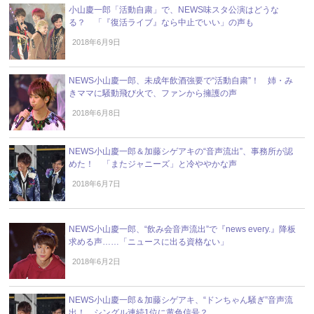
小山慶一郎「活動自粛」で、NEWS味スタ公演はどうな
る？ 「『復活ライブ』なら中止でいい」の声も
2018年6月9日
NEWS小山慶一郎、未成年飲酒強要で“活動自粛”！ 姉・み
きママに騒動飛び火で、ファンから擁護の声
2018年6月8日
NEWS小山慶一郎＆加藤シゲアキの“音声流出”、事務所が認
めた！ 「またジャニーズ」と冷ややかな声
2018年6月7日
NEWS小山慶一郎、“飲み会音声流出”で『news every.』降板
求める声……「ニュースに出る資格ない」
2018年6月2日
NEWS小山慶一郎＆加藤シゲアキ、“ドンちゃん騒ぎ”音声流
出！ シングル連続1位に黄色信号？