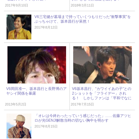
2017年9月10日
2018年3月11日
V6三宅健が墓場まで持っていくつもりだった“衝撃事実”を
ぶっちゃけて、坂本昌行が呆然！
2017年8月12日
V6岡田准一、坂本昌行と長野博のア
V6坂本昌行、“カワイイあの子”との
ヤシイ関係を暴露
2ショットを「フライデー」され
る！ しかしファンは「平和でなに
より」と安堵!?
2013年5月2日
2017年7月15日
「オレは今終わったっていう感じだった」……佐藤アツヒ
ロが光GENJI解散当時の切ない胸中を明かす
2017年8月15日