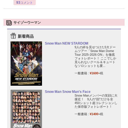
93
コメント
サイゾーウーマン
新着商品
Snow Man NEW STARDOM
9人の絆を見せつけた5大ドー
ムツアー「Snow Man Dome
Tour 2025-2026 ON」を徹底
フォトレポート！ ここでしか
見られないクール＆キュート
なソロショットも要...
一般書籍 :
¥1600
+税
Snow Man Snow Man's Face
Snow Manメンバーの笑顔に大
接近！ 9人の“顔”だけを全
450ショット超コレクションし
た保存版フォトレポート！
一般書籍 :
¥1400
+税