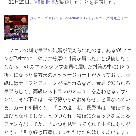
11月29日、
V6
長野博
が結婚したことを発表した。
ジャニーズタレントCollection2019｜ジャニーズ研究会｜本
ファンの間で長野の結婚が伝えられたのは、あるV6ファ
ンがTwitterに「やけに分厚い封筒が届いた」と投稿したこ
とから。V6のファンクラブ会員に届いた封筒の中には2つ
折りになった長方形のメッセージカードが入っており、表
紙にはナイフとフォークが描かれるなど、食通で知られる
長野らしく、高級レストランのメニューを思わせるデザイ
ンで、その下には「長野博からのお知らせ」と書かれてい
る。カードを開くと、「この度 私 長野博は 結婚する
運びとなりました」とつづられ、結婚にショックを受ける
ファンを思ってか、「いつも見守ってくれて本当にありが
とう」「引き続き応援していただけたら嬉しく思います」