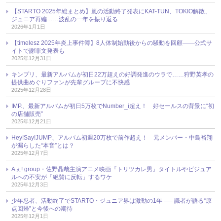
【STARTO 2025年総まとめ】嵐の活動終了発表にKAT-TUN、TOKIO解散、
ジュニア再編……波乱の一年を振り返る
2026年1月1日
【timelesz 2025年炎上事件簿】8人体制始動後からの騒動を回顧――公式サ
イトで謝罪文発表も
2025年12月31日
キンプリ、最新アルバムが初日22万超えの好調発進のウラで……狩野英孝の
提供曲めぐりファンが先輩グループに不快感
2025年12月28日
IMP.、最新アルバムが初日5万枚でNumber_i超え！ 好セールスの背景に“初
の店舗販売”
2025年12月21日
Hey!Say!JUMP、アルバム初週20万枚で前作超え！ 元メンバー・中島裕翔
が漏らした“本音”とは？
2025年12月7日
Aぇ! group・佐野晶哉主演アニメ映画『トリツカレ男』タイトルやビジュア
ルへの不安が「絶賛に反転」するワケ
2025年12月3日
少年忍者、活動終了でSTARTO・ジュニア界は激動の1年 ── 識者が語る“原
点回帰”と今後への期待
2025年12月1日