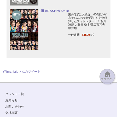
嵐 ARASHI’s Smile
嵐の“顔”に大接近。450超の写
真で5人の笑顔の歴史を完全収
録したフォトレポート！ 相葉
雅紀 大野智 松本潤 二宮和也
櫻井翔
一般書籍 :
¥1500
+税
@jmaniajpさんのツイート
タレント一覧
お知らせ
お問い合わせ
会社概要