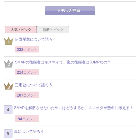
人気トピック
新着トピック
伊野尾慧について語ろう
238
コメント
SMAPの後継者はキスマイで、嵐の後継者はJUMPなの？
214
コメント
三宅健について語ろう
107
コメント
SMAPを解散させないためにはどうするか、スマオタが懸命に考える！
94
コメント
嵐について語ろう