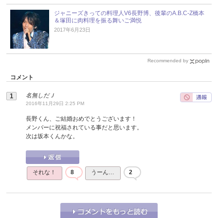
ジャニーズきっての料理人V6長野博、後輩のA.B.C-Z橋本
＆塚田に肉料理を振る舞いご満悦
2017年6月23日
Recommended by
コメント
名無しだＪ
2016年11月29日 2:25 PM
長野くん、ご結婚おめでとうございます！
メンバーに祝福されている事だと思います。
次は坂本くんかな。
それな！
8
うーん…
2