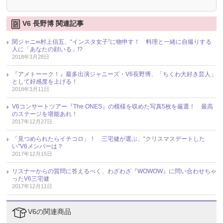
V6 長野博 関連記事
関ジャニ∞村上信五、“インスタ女子”に物申す！ 料理と一緒に自撮りする
人に「あなたの顔いる」!?
2018年3月28日
『アメトーーク！』最多出演ジャニーズ・V6長野博、「ちくわ大好き芸人」
として好感度を上げる！
2018年3月11日
V6コンサートツアー『The ONES』の模様を収めた写真5枚を厳選！ 最高
のステージを堪能あれ！
2017年12月27日
「見つめられたらイチコロ」！ 三宅健が選ぶ、“クリスマスデートした
い”V6メンバーは？
2017年12月15日
リスナーからの質問に答えるべく、わざわざ『WOWOW』に問い合わせちゃ
ったV6三宅健
2017年12月11日
V6の関連商品