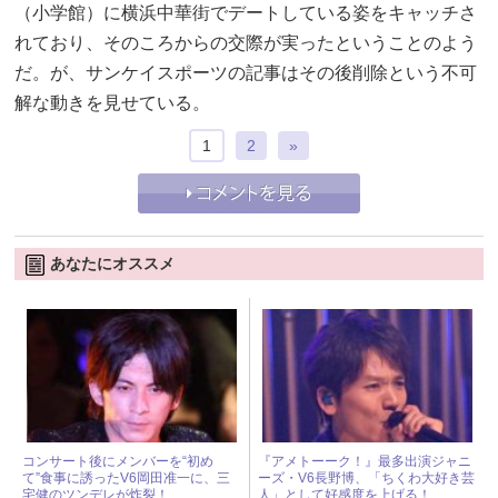
（小学館）に横浜中華街でデートしている姿をキャッチさ
れており、そのころからの交際が実ったということのよう
だ。が、サンケイスポーツの記事はその後削除という不可
解な動きを見せている。
1
2
»
あなたにオススメ
コンサート後にメンバーを“初め
『アメトーーク！』最多出演ジャニ
て”食事に誘ったV6岡田准一に、三
ーズ・V6長野博、「ちくわ大好き芸
宅健のツンデレが炸裂！
人」として好感度を上げる！