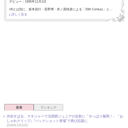
デビュー：1995年11月1日
V6とは別に、坂本昌行・長野博・井ノ原快彦による「20th Century」と…
詳しく見る
新着
ランキング
渋谷すばる、マネジャーで元関西ジュニアの近影に「やっぱり菊岡！」『お
しゃれクリップ』“バックショット登場”で再び話題に
2026年3月22日