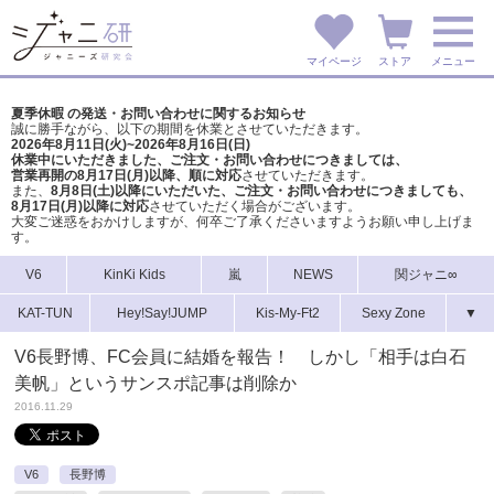
マイページ
ストア
メニュー
夏季休暇 の発送・お問い合わせに関するお知らせ
誠に勝手ながら、以下の期間を休業とさせていただきます。
2026年8月11日(火)~2026年8月16日(日)
休業中にいただきました、ご注文・お問い合わせにつきましては、
営業再開の8月17日(月)以降、順に対応
させていただきます。
また、
8月8日(土)以降にいただいた、ご注文・
お問い合わせにつきましても、
8月17日(月)以降に対応
させていただく場合がございます。
大変ご迷惑をおかけしますが、
何卒ご了承くださいますようお願い申し上げま
す。
V6
KinKi Kids
嵐
NEWS
関ジャニ∞
KAT-TUN
Hey!Say!JUMP
Kis-My-Ft2
Sexy Zone
▼
V6長野博、FC会員に結婚を報告！ しかし「相手は白石
美帆」というサンスポ記事は削除か
2016.11.29
V6
長野博