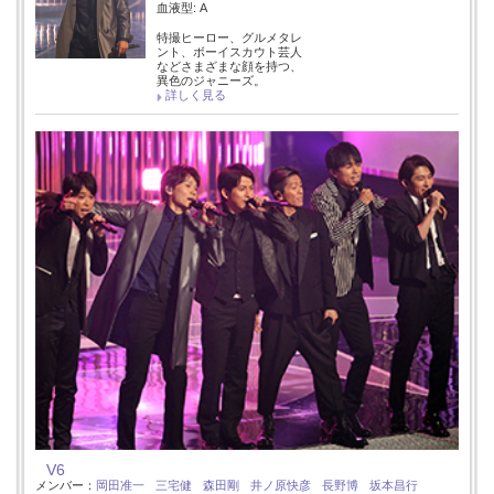
血液型: A
特撮ヒーロー、グルメタレ
ント、ボーイスカウト芸人
などさまざまな顔を持つ、
異色のジャニーズ。
詳しく見る
V6
メンバー：
岡田准一
三宅健
森田剛
井ノ原快彦
長野博
坂本昌行