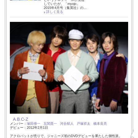
していたが、「myojo」
2015年4月号（集英社）の…
詳しく見る
A.B.C-Z
メンバー：
塚田僚一
五関晃一
河合郁人
戸塚祥太
橋本良亮
デビュー：2012年2月1日
アクロバットが売りで、ジャニーズ初のDVDデビューを果たした個性派。