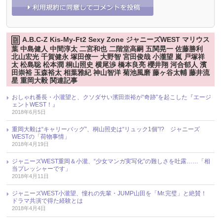
A.B.C-Z Kis-My-Ft2 Sexy Zone ジャニーズWEST マリウス
葉 中島健人 中間淳太 二宮和也 二階堂高嗣 五関晃一 佐藤勝利
北山宏光 千賀健永 塚田僚一 大野智 宮田俊哉 小瀧望 嵐 戸塚祥
太 松島聡 松本潤 桐山照史 横尾渉 橋本良亮 櫻井翔 河合郁人 濱
田崇裕 玉森裕太 相葉雅紀 神山智洋 菊池風磨 藤ヶ谷太輔 藤井流
星 重岡大毅 関連記事
おしゃれ番長・小瀧望と、クソダサい濱田崇裕が“奇跡”を起こした『エージ
ェントWEST！』
2018年6月5日
重岡大毅は“キャリーバッグ”、桐山照史は“リュック1個”!? ジャニーズ
WESTの「荷物事情」
2018年4月19日
ジャニーズWEST重岡＆小瀧、“少女マンガ実写化”の難しさを吐露……「相
当プレッシャーです」
2018年4月11日
ジャニーズWEST小瀧望、憧れの先輩・JUMP山田を「Mr.完璧」と絶賛！
ドラマ共演で得た経験とは
2018年4月4日