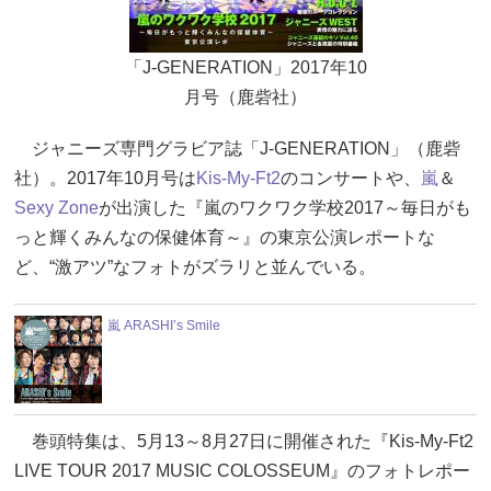
「J-GENERATION」2017年10
月号（鹿砦社）
ジャニーズ専門グラビア誌「J-GENERATION」（鹿砦
社）。2017年10月号は
Kis-My-Ft2
のコンサートや、
嵐
＆
Sexy Zone
が出演した『嵐のワクワク学校2017～毎日がも
っと輝くみんなの保健体育～』の東京公演レポートな
ど、“激アツ”なフォトがズラリと並んでいる。
嵐 ARASHI’s Smile
巻頭特集は、5月13～8月27日に開催された『Kis-My-Ft2
LIVE TOUR 2017 MUSIC COLOSSEUM』のフォトレポー