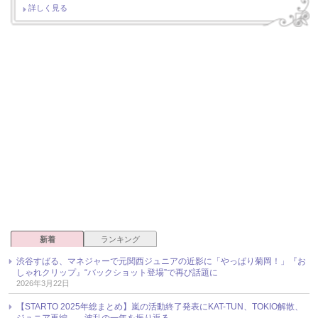
詳しく見る
新着
ランキング
渋谷すばる、マネジャーで元関西ジュニアの近影に「やっぱり菊岡！」『お
しゃれクリップ』“バックショット登場”で再び話題に
2026年3月22日
【STARTO 2025年総まとめ】嵐の活動終了発表にKAT-TUN、TOKIO解散、
ジュニア再編……波乱の一年を振り返る