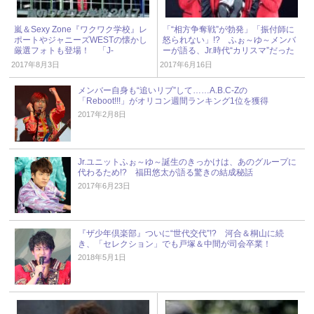
嵐＆Sexy Zone『ワクワク学校』レ
「“相方争奪戦”が勃発」「振付師に
ポートやジャニーズWESTの懐かし
怒られない」!? ふぉ～ゆ～メンバ
厳選フォトも登場！ 「J-
ーが語る、Jr.時代“カリスマ”だった
GENERATION」2017年9月号
人とは？
2017年8月3日
2017年6月16日
メンバー自身も“追いリブ”して……A.B.C-Zの
「Reboot!!!」がオリコン週間ランキング1位を獲得
2017年2月8日
Jr.ユニットふぉ～ゆ～誕生のきっかけは、あのグループに
代わるため!? 福田悠太が語る驚きの結成秘話
2017年6月23日
『ザ少年倶楽部』ついに“世代交代”!? 河合＆桐山に続
き、「セレクション」でも戸塚＆中間が司会卒業！
2018年5月1日