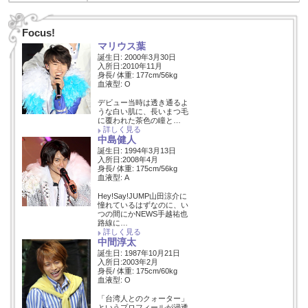
Focus!
マリウス葉
誕生日: 2000年3月30日
入所日:2010年11月
身長/ 体重: 177cm/56kg
血液型: O
デビュー当時は透き通るよ
うな白い肌に、長いまつ毛
に覆われた茶色の瞳と…
詳しく見る
中島健人
誕生日: 1994年3月13日
入所日:2008年4月
身長/ 体重: 175cm/56kg
血液型: A
Hey!Say!JUMP山田涼介に
憧れているはずなのに、い
つの間にかNEWS手越祐也
路線に…
詳しく見る
中間淳太
誕生日: 1987年10月21日
入所日:2003年2月
身長/ 体重: 175cm/60kg
血液型: O
「台湾人とのクォーター」
というプロフィールが浸透