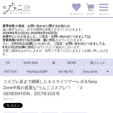
マイページ
ストア
メニュー
夏季休暇 の発送・お問い合わせに関するお知らせ
誠に勝手ながら、以下の期間を休業とさせていただきます。
2026年8月11日(火)~2026年8月16日(日)
休業中にいただきました、ご注文・お問い合わせにつきましては、
営業再開の8月17日(月)以降、順に対応
させていただきます。
また、
8月8日(土)以降にいただいた、ご注文・
お問い合わせにつきましても、
8月17日(月)以降に対応
させていただく場合がございます。
大変ご迷惑をおかけしますが、
何卒ご了承くださいますようお願い申し上げま
す。
V6
KinKi Kids
嵐
NEWS
関ジャニ∞
KAT-TUN
Hey!Say!JUMP
Kis-My-Ft2
Sexy Zone
▼
コスプレ姿まで網羅したキスマイツアーレポ＆Sexy
Zone中島の貴重な“うんこコスプレ”！ 「J-
GENERATION」2017年10月号
2017.9.2