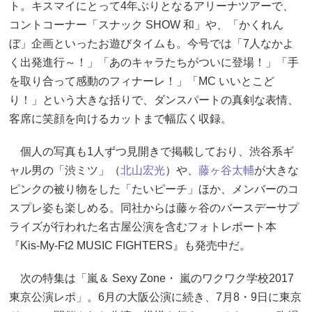
ト。キスマイにとって4年ぶりとなるアリーナツアーで、
コントコーナー「スナック SHOW 和」や、「かくれん
ぼ」企画といったお遊びタイムも。今号では「7人なかよ
く出発進行～！」「あのキャラたちがついに登場！」「手
を取り合って感動のフィナーレ！」「MC いいとこど
り！」という大きな括りで、ダンスパートの真剣な表情、
客席に笑顔を向けるカットまで幅広く収録。
個人の写真も1人ずつ見開きで掲載しており、渋谷系ギ
ャル男の「渋ミツ」（
北山宏光
）や、
藤ヶ谷太輔
が大きな
ピンクの被り物をした「たいピーチ」ほか、メンバーのコ
スプレ姿も楽しめる。同社からは藤ヶ谷のバースデーサプ
ライズが行われた名古屋公演を含むフォトレポート本
『Kis-My-Ft2 MUSIC FIGHTERS』も発売中だ。
次の特集は「嵐＆ Sexy Zone・ 嵐のワクワク学校2017
東京公演レポ」。6月の大阪公演に続き、7月8・9日に東京