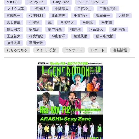
A.B.C-Z
Kis-My-Ft2
Sexy Zone
ジャニーズWEST
マリウス葉
中島健人
中間淳太
二宮和也
二階堂高嗣
五関晃一
佐藤勝利
北山宏光
千賀健永
塚田僚一
大野智
宮田俊哉
小瀧望
嵐
戸塚祥太
松島聡
松本潤
桐山照史
横尾渉
橋本良亮
櫻井翔
河合郁人
濱田崇裕
玉森裕太
相葉雅紀
神山智洋
菊池風磨
藤ヶ谷太輔
藤井流星
重岡大毅
わちゃわちゃ
アイドル交流
コンサート
レポート
書籍情報