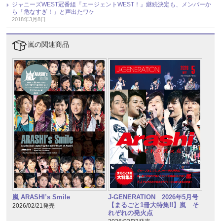
ジャニーズWEST冠番組『エージェントWEST！』継続決定も、メンバーか
ら「危なすぎ！」と声出たワケ
2018年3月8日
嵐の関連商品
嵐 ARASHI’s Smile
J-GENERATION 2026年5月号
【まるごと1冊大特集!!】嵐 そ
2026/02/21発売
れぞれの発火点