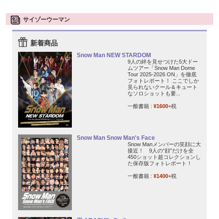
サイゾーウーマン
新着商品
Snow Man NEW STARDOM
9人の絆を見せつけた5大ドー
ムツアー「Snow Man Dome
Tour 2025-2026 ON」を徹底
フォトレポート！ ここでしか
見られないクール＆キュート
なソロショットも要...
一般書籍 :
¥1600
+税
Snow Man Snow Man's Face
Snow Manメンバーの笑顔に大
接近！ 9人の“顔”だけを全
450ショット超コレクションし
た保存版フォトレポート！
一般書籍 :
¥1400
+税