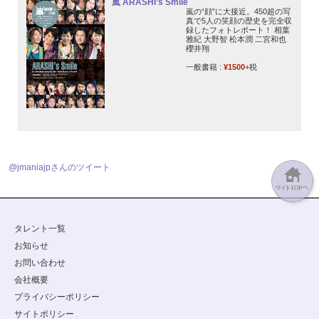
嵐 ARASHI’s Smile
嵐の“顔”に大接近。450超の写
真で5人の笑顔の歴史を完全収
録したフォトレポート！ 相葉
雅紀 大野智 松本潤 二宮和也
櫻井翔
一般書籍 :
¥1500
+税
@jmaniajpさんのツイート
タレント一覧
お知らせ
お問い合わせ
会社概要
プライバシーポリシー
サイトポリシー