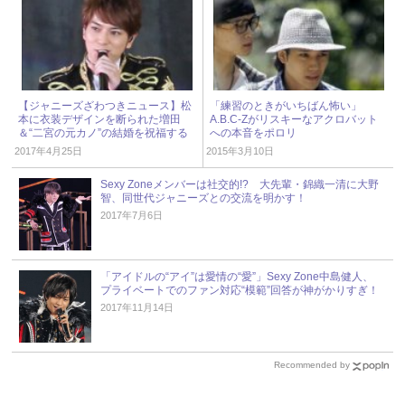
【ジャニーズざわつきニュース】松
「練習のときがいちばん怖い」
本に衣装デザインを断られた増田
A.B.C-Zがリスキーなアクロバット
＆“二宮の元カノ”の結婚を祝福する
への本音をポロリ
相葉
2017年4月25日
2015年3月10日
Sexy Zoneメンバーは社交的!? 大先輩・錦織一清に大野
智、同世代ジャニーズとの交流を明かす！
2017年7月6日
「アイドルの“アイ”は愛情の“愛”」Sexy Zone中島健人、
プライベートでのファン対応“模範”回答が神がかりすぎ！
2017年11月14日
Recommended by