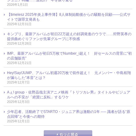
2026年1月1日
【timelesz 2025年炎上事件簿】8人体制始動後からの騒動を回顧――公式サ
イトで謝罪文発表も
2025年12月31日
キンプリ、最新アルバムが初日22万超えの好調発進のウラで……狩野英孝の
提供曲めぐりファンが先輩グループに不快感
2025年12月28日
IMP.、最新アルバムが初日5万枚でNumber_i超え！ 好セールスの背景に“初
の店舗販売”
2025年12月21日
Hey!Say!JUMP、アルバム初週20万枚で前作超え！ 元メンバー・中島裕翔
が漏らした“本音”とは？
2025年12月7日
Aぇ! group・佐野晶哉主演アニメ映画『トリツカレ男』タイトルやビジュア
ルへの不安が「絶賛に反転」するワケ
2025年12月3日
少年忍者、活動終了でSTARTO・ジュニア界は激動の1年 ── 識者が語る“原
点回帰”と今後への期待
2025年12月1日