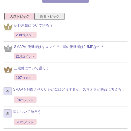
人気トピック
新着トピック
伊野尾慧について語ろう
238
コメント
SMAPの後継者はキスマイで、嵐の後継者はJUMPなの？
214
コメント
三宅健について語ろう
107
コメント
SMAPを解散させないためにはどうするか、スマオタが懸命に考える！
94
コメント
嵐について語ろう
93
コメント