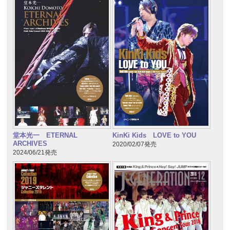
堂本光一 ETERNAL
KinKi Kids LOVE to YOU
ARCHIVES
2020/02/07発売
2024/06/21発売