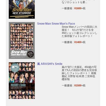
なソロショットも要...
一般書籍 :
¥1600
+税
Snow Man Snow Man's Face
Snow Manメンバーの笑顔に大
接近！ 9人の“顔”だけを全
450ショット超コレクションし
た保存版フォトレポート！
一般書籍 :
¥1400
+税
嵐 ARASHI’s Smile
嵐の“顔”に大接近。450超の写
真で5人の笑顔の歴史を完全収
録したフォトレポート！ 相葉
雅紀 大野智 松本潤 二宮和也
櫻井翔
一般書籍 :
¥1500
+税