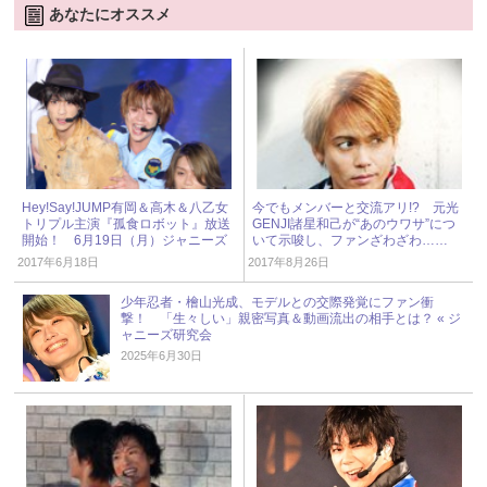
あなたにオススメ
Hey!Say!JUMP有岡＆高木＆八乙女
今でもメンバーと交流アリ!? 元光
トリプル主演『孤食ロボット』放送
GENJI諸星和己が“あのウワサ”につ
開始！ 6月19日（月）ジャニーズ
いて示唆し、ファンざわざわ……
アイドル出演情報
2017年6月18日
2017年8月26日
少年忍者・檜山光成、モデルとの交際発覚にファン衝
撃！ 「生々しい」親密写真＆動画流出の相手とは？ « ジ
ャニーズ研究会
2025年6月30日