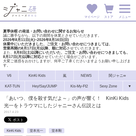
マイページ
ストア
メニュー
夏季休暇 の発送・お問い合わせに関するお知らせ
誠に勝手ながら、以下の期間を休業とさせていただきます。
2026年8月11日(火)~2026年8月16日(日)
休業中にいただきました、ご注文・お問い合わせにつきましては、
営業再開の8月17日(月)以降、順に対応
させていただきます。
また、
8月8日(土)以降にいただいた、ご注文・
お問い合わせにつきましても、
8月17日(月)以降に対応
させていただく場合がございます。
大変ご迷惑をおかけしますが、
何卒ご了承くださいますようお願い申し上げま
す。
V6
KinKi Kids
嵐
NEWS
関ジャニ∞
KAT-TUN
Hey!Say!JUMP
Kis-My-Ft2
Sexy Zone
▼
「あいつ、僕を殺す気だよ～」の声が響く！ KinKi Kids
光一をトラウマにしたジャニーさん伝説とは
2017.4.23
KinKi Kids
堂本光一
堂本剛