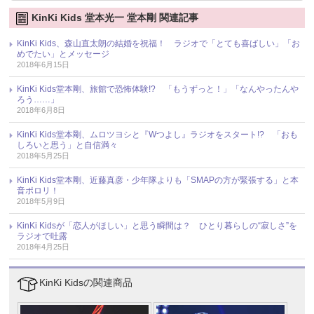
KinKi Kids 堂本光一 堂本剛 関連記事
KinKi Kids、森山直太朗の結婚を祝福！ ラジオで「とても喜ばしい」「お
めでたい」とメッセージ
2018年6月15日
KinKi Kids堂本剛、旅館で恐怖体験!? 「もうずっと！」「なんやったんや
ろう……」
2018年6月8日
KinKi Kids堂本剛、ムロツヨシと『Wつよし』ラジオをスタート!? 「おも
しろいと思う」と自信満々
2018年5月25日
KinKi Kids堂本剛、近藤真彦・少年隊よりも「SMAPの方が緊張する」と本
音ポロリ！
2018年5月9日
KinKi Kidsが「恋人がほしい」と思う瞬間は？ ひとり暮らしの“寂しさ”を
ラジオで吐露
2018年4月25日
KinKi Kidsの関連商品