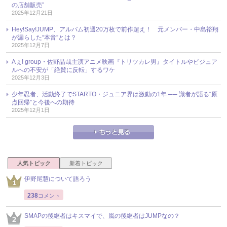
の店舗販売”
2025年12月21日
Hey!Say!JUMP、アルバム初週20万枚で前作超え！ 元メンバー・中島裕翔
が漏らした“本音”とは？
2025年12月7日
Aぇ! group・佐野晶哉主演アニメ映画『トリツカレ男』タイトルやビジュア
ルへの不安が「絶賛に反転」するワケ
2025年12月3日
少年忍者、活動終了でSTARTO・ジュニア界は激動の1年 ── 識者が語る“原
点回帰”と今後への期待
2025年12月1日
人気トピック
新着トピック
伊野尾慧について語ろう
238
コメント
SMAPの後継者はキスマイで、嵐の後継者はJUMPなの？