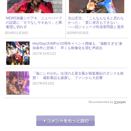
NEWS加藤シゲアキ、ニューハーフ
北山宏光、「こんなんなると思わな
の話題に「タマなしサオあり」と興
かった」「変に発言もできない」
奮隠し切れず
――旧ジャニーズ性加害問題と退所
後の“本音” « ジャニーズ研究会
2014年11月26日
2025年9月25日
Hey!Say!JUMPが10周年イベント開催も、“過酷すぎる”参
加条件に悲鳴！ 早くも映像化を望む声続出
2017年10月21日
『嵐にしやがれ』出演の土屋太鳳が相葉雅紀のダンスを絶
賛！ 撮影裏話も披露し、ファンから大反響
2017年8月15日
Recommended by