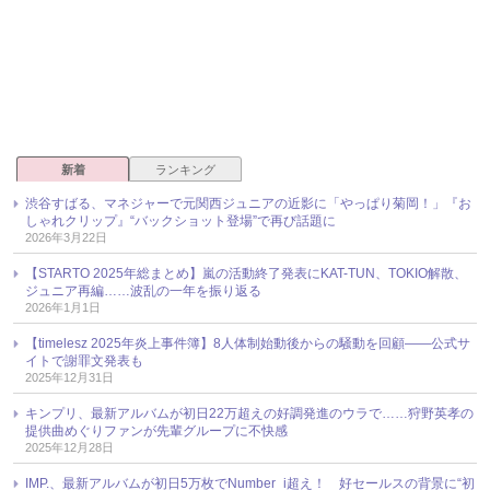
新着
ランキング
渋谷すばる、マネジャーで元関西ジュニアの近影に「やっぱり菊岡！」『お
しゃれクリップ』“バックショット登場”で再び話題に
2026年3月22日
【STARTO 2025年総まとめ】嵐の活動終了発表にKAT-TUN、TOKIO解散、
ジュニア再編……波乱の一年を振り返る
2026年1月1日
【timelesz 2025年炎上事件簿】8人体制始動後からの騒動を回顧――公式サ
イトで謝罪文発表も
2025年12月31日
キンプリ、最新アルバムが初日22万超えの好調発進のウラで……狩野英孝の
提供曲めぐりファンが先輩グループに不快感
2025年12月28日
IMP.、最新アルバムが初日5万枚でNumber_i超え！ 好セールスの背景に“初