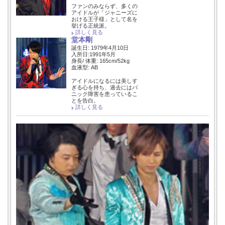
ファンのみならず、多くの
アイドルが「ジャニーズに
おける王子様」として名を
挙げる正統派。
詳しく見る
堂本剛
誕生日: 1979年4月10日
入所日:1991年5月
身長/ 体重: 165cm/52kg
血液型: AB
アイドルになるには美しす
ぎる心を持ち、過去にはパ
ニック障害を患っているこ
とを告白。
詳しく見る