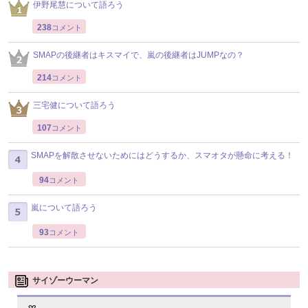
伊野尾慧について語ろう
238
コメント
SMAPの後継者はキスマイで、嵐の後継者はJUMPなの？
214
コメント
三宅健について語ろう
107
コメント
SMAPを解散させないためにはどうするか、スマオタが懸命に考える！
94
コメント
嵐について語ろう
93
コメント
サイゾーウーマン