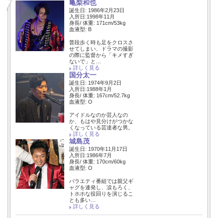
亀梨和也
誕生日: 1986年2月23日
入所日:1998年11月
身長/ 体重: 171cm/53kg
血液型: B
普段歩く時も足をクロスさ
せてしまい、ドラマの撮影
の際に監督から「キメすぎ
ないで」と…
詳しく見る
国分太一
誕生日: 1974年9月2日
入所日:1988年1月
身長/ 体重: 167cm/52.7kg
血液型: O
アイドルなのか芸人なの
か、もはや見分けがつかな
くなっている芸達者な男。
詳しく見る
城島茂
誕生日: 1970年11月17日
入所日:1986年7月
身長/ 体重: 170cm/60kg
血液型: O
バラエティ番組では親父ギ
ャグを連発し、涙もろく、
トホホな役回りを演じるこ
とも多い…
詳しく見る