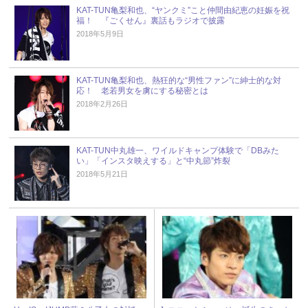
KAT-TUN亀梨和也、“ヤンクミ”こと仲間由紀恵の妊娠を祝
福！ 『ごくせん』裏話もラジオで披露
2018年5月9日
KAT-TUN亀梨和也、熱狂的な“男性ファン”に紳士的な対
応！ 老若男女を虜にする秘密とは
2018年2月26日
KAT-TUN中丸雄一、ワイルドキャンプ体験で「DBみた
い」「インスタ映えする」と“中丸節”炸裂
2018年5月21日