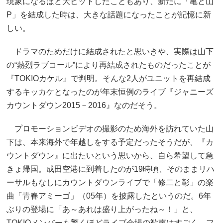
現象になるほど大ヒットしたこともあり、新たに「亀と山
P」を結成した時は、大きな話題になったことが記憶に新
しい。
ドラマのためだけに結成されたと思いきや、実際は山下
の“熱烈ラブコール”により再結成されたものだったことが
『TOKIOカケル』で判明。そんな2人がユニットを再結成
するキッカケとなったのが年末恒例のライブ『ジャニーズ
カウントダウン2015－2016』なのだそう。
プロモーションビデオの撮影のため海外を訪れていた山
下は、本来海外で年越しをする予定だったそうだが、『カ
ウントダウン』に出たいという思いから、自ら希望して急
きょ帰国。成田空港に到着したのが19時頃、そのままリハ
ーサルもなしにカウントダウンライブで「修二と彰」の楽
曲「青春アミーゴ」（05年）を披露したというのだ。6年
ぶりの登場に「あ～あれは盛り上がったね～！」と、
TOKIOメンバーも驚くほどライブ会場の歓声はすごく、フ