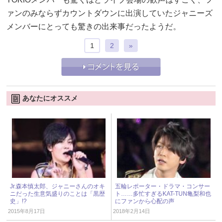
ァンのみならずカウントダウンに出演していたジャニーズ
メンバーにとっても驚きの出来事だったようだ。
1
2
»
あなたにオススメ
Jr.森本慎太郎、ジャニーさんのオキ
五輪レポーター・ドラマ・コンサー
ニだった生意気盛りのことは「黒歴
ト……多忙すぎるKAT-TUN亀梨和也
史」!?
にファンから心配の声
2015年8月17日
2018年2月14日