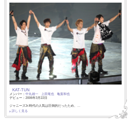
KAT-TUN
メンバー：
中丸雄一
上田竜也
亀梨和也
デビュー：2006年3月22日
ジャニーズJr.時代の人気は圧倒的だったため、…
詳しく見る