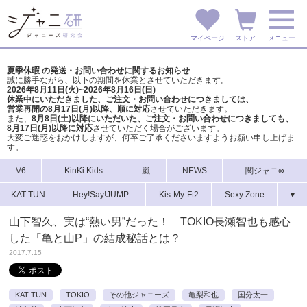
マイページ
ストア
メニュー
夏季休暇 の発送・お問い合わせに関するお知らせ
誠に勝手ながら、以下の期間を休業とさせていただきます。
2026年8月11日(火)~2026年8月16日(日)
休業中にいただきました、ご注文・お問い合わせにつきましては、
営業再開の8月17日(月)以降、順に対応
させていただきます。
また、
8月8日(土)以降にいただいた、ご注文・
お問い合わせにつきましても、
8月17日(月)以降に対応
させていただく場合がございます。
大変ご迷惑をおかけしますが、
何卒ご了承くださいますようお願い申し上げま
す。
V6
KinKi Kids
嵐
NEWS
関ジャニ∞
KAT-TUN
Hey!Say!JUMP
Kis-My-Ft2
Sexy Zone
▼
山下智久、実は“熱い男”だった！ TOKIO長瀬智也も感心
した「亀と山P」の結成秘話とは？
2017.7.15
KAT-TUN
TOKIO
その他ジャニーズ
亀梨和也
国分太一