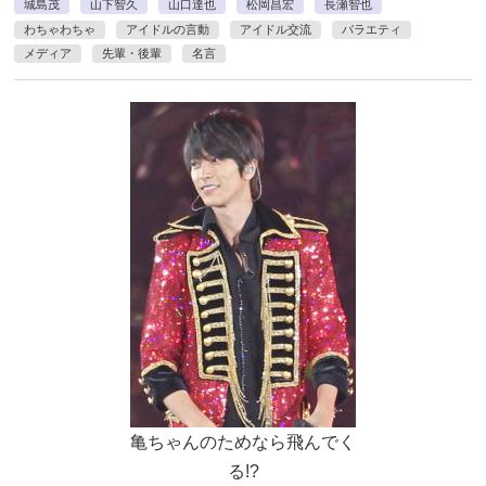
城島茂
山下智久
山口達也
松岡昌宏
長瀬智也
わちゃわちゃ
アイドルの言動
アイドル交流
バラエティ
メディア
先輩・後輩
名言
亀ちゃんのためなら飛んでく
る!?