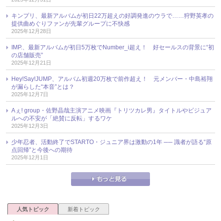
キンプリ、最新アルバムが初日22万超えの好調発進のウラで……狩野英孝の
提供曲めぐりファンが先輩グループに不快感
2025年12月28日
IMP.、最新アルバムが初日5万枚でNumber_i超え！ 好セールスの背景に“初
の店舗販売”
2025年12月21日
Hey!Say!JUMP、アルバム初週20万枚で前作超え！ 元メンバー・中島裕翔
が漏らした“本音”とは？
2025年12月7日
Aぇ! group・佐野晶哉主演アニメ映画『トリツカレ男』タイトルやビジュア
ルへの不安が「絶賛に反転」するワケ
2025年12月3日
少年忍者、活動終了でSTARTO・ジュニア界は激動の1年 ── 識者が語る“原
点回帰”と今後への期待
2025年12月1日
人気トピック
新着トピック