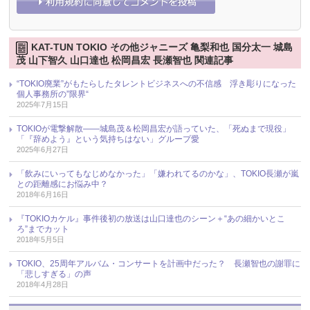
KAT-TUN TOKIO その他ジャニーズ 亀梨和也 国分太一 城島
茂 山下智久 山口達也 松岡昌宏 長瀬智也 関連記事
“TOKIO廃業”がもたらしたタレントビジネスへの不信感 浮き彫りになった
個人事務所の”限界“
2025年7月15日
TOKIOが電撃解散――城島茂＆松岡昌宏が語っていた、「死ぬまで現役」
「『辞めよう』という気持ちはない」グループ愛
2025年6月27日
「飲みにいってもなじめなかった」「嫌われてるのかな」、TOKIO長瀬が嵐
との距離感にお悩み中？
2018年6月16日
『TOKIOカケル』事件後初の放送は山口達也のシーン＋“あの細かいとこ
ろ”までカット
2018年5月5日
TOKIO、25周年アルバム・コンサートを計画中だった？ 長瀬智也の謝罪に
「悲しすぎる」の声
2018年4月28日