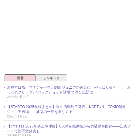
新着
ランキング
渋谷すばる、マネジャーで元関西ジュニアの近影に「やっぱり菊岡！」『お
しゃれクリップ』“バックショット登場”で再び話題に
2026年3月22日
【STARTO 2025年総まとめ】嵐の活動終了発表にKAT-TUN、TOKIO解散、
ジュニア再編……波乱の一年を振り返る
2026年1月1日
【timelesz 2025年炎上事件簿】8人体制始動後からの騒動を回顧――公式サ
イトで謝罪文発表も
2025年12月31日