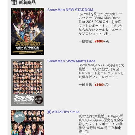
新着商品
Snow Man NEW STARDOM
9人の絆を見せつけた5大ドー
ムツアー「Snow Man Dome
Tour 2025-2026 ON」を徹底
フォトレポート！ ここでしか
見られないクール＆キュート
なソロショットも要...
一般書籍 :
¥1600
+税
Snow Man Snow Man's Face
Snow Manメンバーの笑顔に大
接近！ 9人の“顔”だけを全
450ショット超コレクションし
た保存版フォトレポート！
一般書籍 :
¥1400
+税
嵐 ARASHI’s Smile
嵐の“顔”に大接近。450超の写
真で5人の笑顔の歴史を完全収
録したフォトレポート！ 相葉
雅紀 大野智 松本潤 二宮和也
櫻井翔