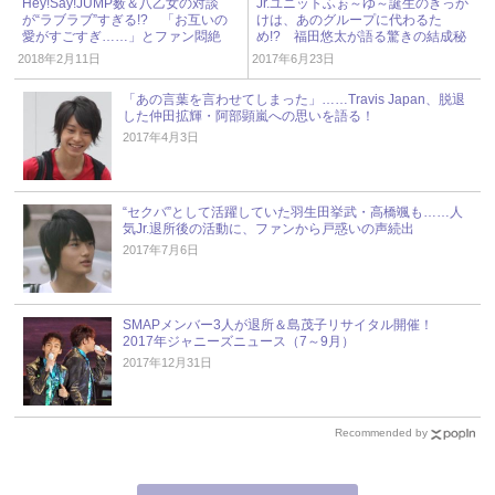
Hey!Say!JUMP薮＆八乙女の対談
Jr.ユニットふぉ～ゆ～誕生のきっか
が“ラブラブ”すぎる!? 「お互いの
けは、あのグループに代わるた
愛がすごすぎ……」とファン悶絶
め!? 福田悠太が語る驚きの結成秘
話
2018年2月11日
2017年6月23日
「あの言葉を言わせてしまった」……Travis Japan、脱退
した仲田拡輝・阿部顕嵐への思いを語る！
2017年4月3日
“セクバ”として活躍していた羽生田挙武・高橋颯も……人
気Jr.退所後の活動に、ファンから戸惑いの声続出
2017年7月6日
SMAPメンバー3人が退所＆島茂子リサイタル開催！
2017年ジャニーズニュース（7～9月）
2017年12月31日
Recommended by