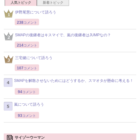
人気トピック
新着トピック
伊野尾慧について語ろう
238
コメント
SMAPの後継者はキスマイで、嵐の後継者はJUMPなの？
214
コメント
三宅健について語ろう
107
コメント
SMAPを解散させないためにはどうするか、スマオタが懸命に考える！
94
コメント
嵐について語ろう
93
コメント
サイゾーウーマン