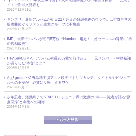
イトで謝罪文発表も
2025年12月31日
キンプリ、最新アルバムが初日22万超えの好調発進のウラで……狩野英孝の
提供曲めぐりファンが先輩グループに不快感
2025年12月28日
IMP.、最新アルバムが初日5万枚でNumber_i超え！ 好セールスの背景に“初
の店舗販売”
2025年12月21日
Hey!Say!JUMP、アルバム初週20万枚で前作超え！ 元メンバー・中島裕翔
が漏らした“本音”とは？
2025年12月7日
Aぇ! group・佐野晶哉主演アニメ映画『トリツカレ男』タイトルやビジュア
ルへの不安が「絶賛に反転」するワケ
2025年12月3日
少年忍者、活動終了でSTARTO・ジュニア界は激動の1年 ── 識者が語る“原
点回帰”と今後への期待
2025年12月1日