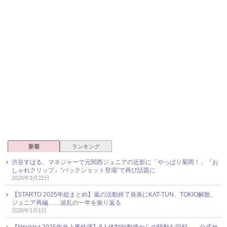
新着
ランキング
渋谷すばる、マネジャーで元関西ジュニアの近影に「やっぱり菊岡！」『お
しゃれクリップ』“バックショット登場”で再び話題に
2026年3月22日
【STARTO 2025年総まとめ】嵐の活動終了発表にKAT-TUN、TOKIO解散、
ジュニア再編……波乱の一年を振り返る
2026年1月1日
【timelesz 2025年炎上事件簿】8人体制始動後からの騒動を回顧――公式サ