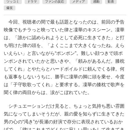
ツッコミ
ドラマ
ファンの反応
メディア
感動
歓喜
爆笑
今回、視聴者の間で最も話題となったのは、前回の予告
映像でもチラっと映っていた律と凜華のキスシーン。凜華
は、「誰かに認められようとして必死に生きてきた」と打
ち明けた律の頭を、「よくここまで大きくなったね。えら
いえらい」と言いながら“ポンポン”。難しい顔つきで頭ポ
ンポンされていたかと思いきや、「頼みがあるんだ。膝枕
してくれ」とやたらとハードボイルドに頼んでくる律。何
も返事をしないうちに、勝手に凜華の脚に頭を乗せ、今度
は「子守歌歌ってくれ」と要求する。凜華の膝枕で歌声を
聞く律の両目からは、涙がこぼれていた。
シチュエーションだけ見ると、ちょっと気持ち悪い雰囲
気になってしまいそうだが、親の愛を知らずに生きてきた
男の心の“渇き”が長瀬の好演で存分に表現されているおか
げで、「律はこれまでどんなに寂しい思いをして生きてき