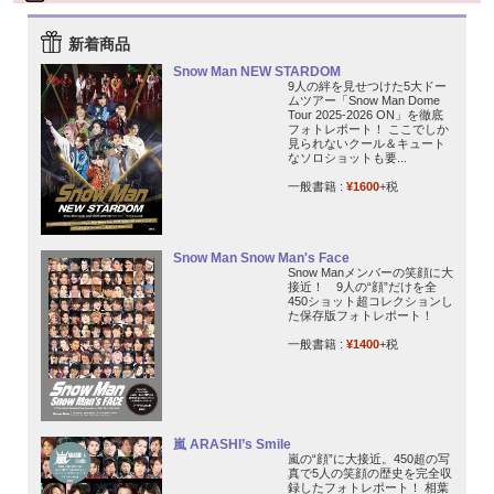
新着商品
Snow Man NEW STARDOM
9人の絆を見せつけた5大ドー
ムツアー「Snow Man Dome
Tour 2025-2026 ON」を徹底
フォトレポート！ ここでしか
見られないクール＆キュート
なソロショットも要...
一般書籍 :
¥1600
+税
Snow Man Snow Man's Face
Snow Manメンバーの笑顔に大
接近！ 9人の“顔”だけを全
450ショット超コレクションし
た保存版フォトレポート！
一般書籍 :
¥1400
+税
嵐 ARASHI’s Smile
嵐の“顔”に大接近。450超の写
真で5人の笑顔の歴史を完全収
録したフォトレポート！ 相葉