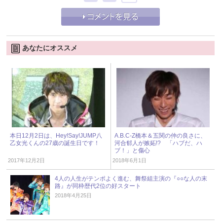
あなたにオススメ
本日12月2日は、Hey!Say!JUMP八
A.B.C-Z橋本＆五関の仲の良さに、
乙女光くんの27歳の誕生日です！
河合郁人が嫉妬!? 「ハブだ、ハ
ブ！」と傷心
2017年12月2日
2018年6月1日
4人の人生がテンポよく進む、舞祭組主演の『○○な人の末
路』が同枠歴代2位の好スタート
2018年4月25日