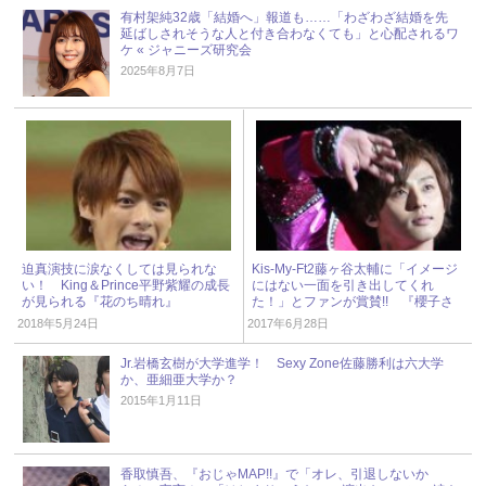
有村架純32歳「結婚へ」報道も……「わざわざ結婚を先
延ばしされそうな人と付き合わなくても」と心配されるワ
ケ « ジャニーズ研究会
2025年8月7日
迫真演技に涙なくしては見られな
Kis-My-Ft2藤ヶ谷太輔に「イメージ
い！ King＆Prince平野紫耀の成長
にはない一面を引き出してくれ
が見られる『花のち晴れ』
た！」とファンが賞賛!! 『櫻子さ
ん』最終回
2018年5月24日
2017年6月28日
Jr.岩橋玄樹が大学進学！ Sexy Zone佐藤勝利は六大学
か、亜細亜大学か？
2015年1月11日
香取慎吾、『おじゃMAP!!』で「オレ、引退しないか