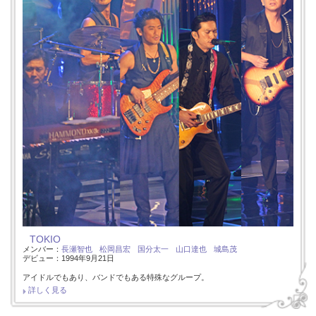
TOKIO
メンバー：
長瀬智也
松岡昌宏
国分太一
山口達也
城島茂
デビュー：1994年9月21日
アイドルでもあり、バンドでもある特殊なグループ。
詳しく見る