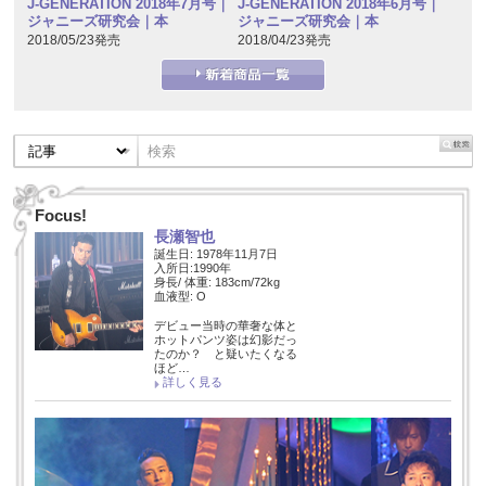
J-GENERATION 2018年7月号｜
J-GENERATION 2018年6月号｜
ジャニーズ研究会｜本
ジャニーズ研究会｜本
2018/05/23発売
2018/04/23発売
Focus!
長瀬智也
誕生日: 1978年11月7日
入所日:1990年
身長/ 体重: 183cm/72kg
血液型: O
デビュー当時の華奢な体と
ホットパンツ姿は幻影だっ
たのか？ と疑いたくなる
ほど…
詳しく見る