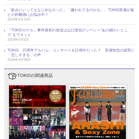
「飲みにいってもなじめなかった」「嫌われてるのかな」、TOKIO長瀬が嵐
との距離感にお悩み中？
2018年6月16日
『TOKIOカケル』事件後初の放送は山口達也のシーン＋“あの細かいとこ
ろ”までカット
2018年5月5日
TOKIO、25周年アルバム・コンサートを計画中だった？ 長瀬智也の謝罪に
「悲しすぎる」の声
2018年4月28日
TOKIOの関連商品