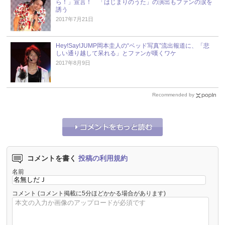
ら！」宣言！ 「はじまりのうた」の演出もファンの涙を
誘う
2017年7月21日
Hey!Say!JUMP岡本圭人の“ベッド写真”流出報道に、「悲
しい通り越して呆れる」とファンが嘆くワケ
2017年8月9日
Recommended by
コメントを書く
投稿の利用規約
名前
コメント
(コメント掲載に5分ほどかかる場合があります)