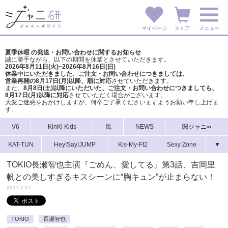
マイページ
ストア
メニュー
夏季休暇 の発送・お問い合わせに関するお知らせ
誠に勝手ながら、以下の期間を休業とさせていただきます。
2026年8月11日(火)~2026年8月16日(日)
休業中にいただきました、ご注文・お問い合わせにつきましては、
営業再開の8月17日(月)以降、順に対応
させていただきます。
また、
8月8日(土)以降にいただいた、ご注文・
お問い合わせにつきましても、
8月17日(月)以降に対応
させていただく場合がございます。
大変ご迷惑をおかけしますが、
何卒ご了承くださいますようお願い申し上げま
す。
V6
KinKi Kids
嵐
NEWS
関ジャニ∞
KAT-TUN
Hey!Say!JUMP
Kis-My-Ft2
Sexy Zone
▼
TOKIO長瀬智也主演『ごめん、愛してる』第3話、吉岡里
帆との美しすぎるキスシーンに“胸キュン”が止まらない！
2017.7.27
TOKIO
長瀬智也