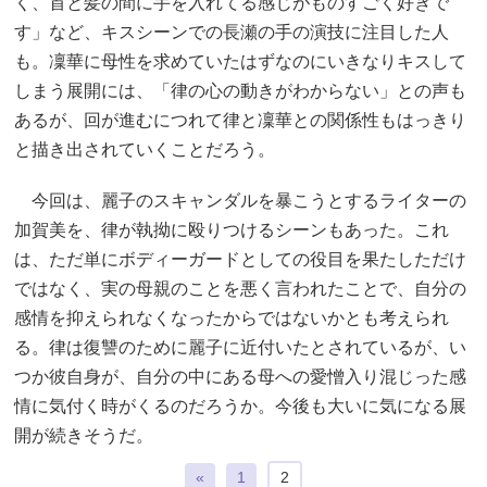
く、首と髪の間に手を入れてる感じがものすごく好きで
す」など、キスシーンでの長瀬の手の演技に注目した人
も。凜華に母性を求めていたはずなのにいきなりキスして
しまう展開には、「律の心の動きがわからない」との声も
あるが、回が進むにつれて律と凜華との関係性もはっきり
と描き出されていくことだろう。
今回は、麗子のスキャンダルを暴こうとするライターの
加賀美を、律が執拗に殴りつけるシーンもあった。これ
は、ただ単にボディーガードとしての役目を果たしただけ
ではなく、実の母親のことを悪く言われたことで、自分の
感情を抑えられなくなったからではないかとも考えられ
る。律は復讐のために麗子に近付いたとされているが、い
つか彼自身が、自分の中にある母への愛憎入り混じった感
情に気付く時がくるのだろうか。今後も大いに気になる展
開が続きそうだ。
«
1
2