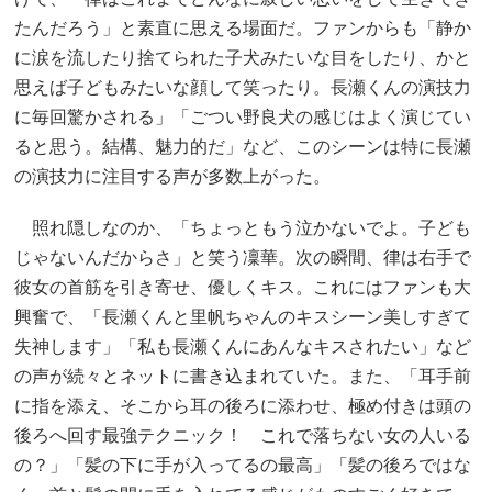
たんだろう」と素直に思える場面だ。ファンからも「静か
に涙を流したり捨てられた子犬みたいな目をしたり、かと
思えば子どもみたいな顔して笑ったり。長瀬くんの演技力
に毎回驚かされる」「ごつい野良犬の感じはよく演じてい
ると思う。結構、魅力的だ」など、このシーンは特に長瀬
の演技力に注目する声が多数上がった。
照れ隠しなのか、「ちょっともう泣かないでよ。子ども
じゃないんだからさ」と笑う凜華。次の瞬間、律は右手で
彼女の首筋を引き寄せ、優しくキス。これにはファンも大
興奮で、「長瀬くんと里帆ちゃんのキスシーン美しすぎて
失神します」「私も長瀬くんにあんなキスされたい」など
の声が続々とネットに書き込まれていた。また、「耳手前
に指を添え、そこから耳の後ろに添わせ、極め付きは頭の
後ろへ回す最強テクニック！ これで落ちない女の人いる
の？」「髪の下に手が入ってるの最高」「髪の後ろではな