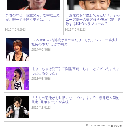
外食の際は「個室のみ」な中居正広
「お家にお邪魔してみたい！」ジャ
が、唯一心を開く場所は……
ニーズ随一の美容好きV6三宅健、尊
敬するIKKOへラブコール!?
2015年3月29日
2017年6月11日
“スペオキ”の内博貴が目の当たりにした、ジャニー喜多川
社長の“怖いほど”の権力
2014年9月6日
【ぶっちゃけ発言】二階堂高嗣「ちょっとチビった。ちょ
っと出ちゃった」
2015年5月9日
「うちの菊池がお世話になっています」!? 櫻井翔＆菊池
風磨 “兄弟トーク”が実現
2015年2月1日
Recommended by