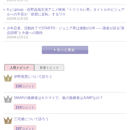
2025年12月7日
Aぇ! group・佐野晶哉主演アニメ映画『トリツカレ男』タイトルやビジュア
ルへの不安が「絶賛に反転」するワケ
2025年12月3日
少年忍者、活動終了でSTARTO・ジュニア界は激動の1年 ── 識者が語る“原
点回帰”と今後への期待
2025年12月1日
人気トピック
新着トピック
伊野尾慧について語ろう
238
コメント
SMAPの後継者はキスマイで、嵐の後継者はJUMPなの？
214
コメント
三宅健について語ろう
107
コメント