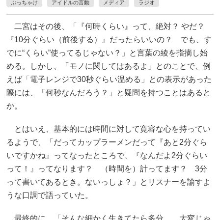
ぶっちゃけ
アイドルの言動
メディア
ラジオ
二宮はその後、「『何時くらい』って、絶対？ やだ？
『10分ぐらい（前後する）』だったらいいの？ でも、す
でに“くらい”使ってるじゃない？」と言葉の綾を指摘し始
める。しかし、「モノに関してはあるよ」とのことで、例
えば「電子レンジで30秒ぐらい温める」との表示があった
際には、「何秒なんだろう？」と疑問を持つことはあると
か。
とはいえ、基本的には時間に対して寛容な心を持ってい
るようで、「だってカップラーメンだって『あと2分ぐら
いですかね』ってなったところで、『なんだよ2分ぐらい
って！』ってなります？ （時間を）計ってます？ 3分
って書いてあるとき。ないっしょ？」とリスナーを諭すよ
うな口調で語っていた。
最終的に、「そんな細かく生きてたら多分……大変じゃ