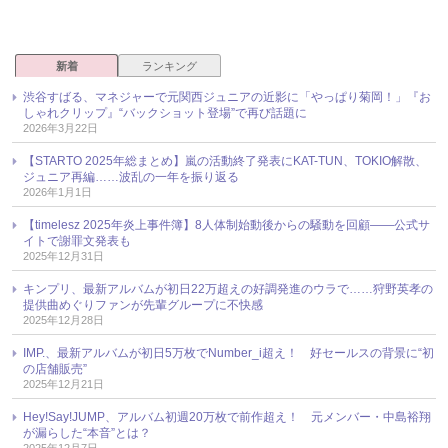
新着
ランキング
渋谷すばる、マネジャーで元関西ジュニアの近影に「やっぱり菊岡！」『お
しゃれクリップ』“バックショット登場”で再び話題に
2026年3月22日
【STARTO 2025年総まとめ】嵐の活動終了発表にKAT-TUN、TOKIO解散、
ジュニア再編……波乱の一年を振り返る
2026年1月1日
【timelesz 2025年炎上事件簿】8人体制始動後からの騒動を回顧――公式サ
イトで謝罪文発表も
2025年12月31日
キンプリ、最新アルバムが初日22万超えの好調発進のウラで……狩野英孝の
提供曲めぐりファンが先輩グループに不快感
2025年12月28日
IMP.、最新アルバムが初日5万枚でNumber_i超え！ 好セールスの背景に“初
の店舗販売”
2025年12月21日
Hey!Say!JUMP、アルバム初週20万枚で前作超え！ 元メンバー・中島裕翔
が漏らした“本音”とは？