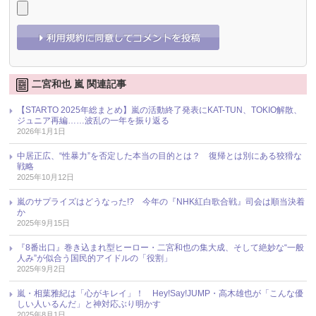
二宮和也 嵐 関連記事
【STARTO 2025年総まとめ】嵐の活動終了発表にKAT-TUN、TOKIO解散、
ジュニア再編……波乱の一年を振り返る
2026年1月1日
中居正広、“性暴力”を否定した本当の目的とは？ 復帰とは別にある狡猾な
戦略
2025年10月12日
嵐のサプライズはどうなった!? 今年の『NHK紅白歌合戦』司会は順当決着
か
2025年9月15日
『8番出口』巻き込まれ型ヒーロー・二宮和也の集大成、そして絶妙な“一般
人み”が似合う国民的アイドルの「役割」
2025年9月2日
嵐・相葉雅紀は「心がキレイ」！ Hey!Say!JUMP・高木雄也が「こんな優
しい人いるんだ」と神対応ぶり明かす
2025年8月1日