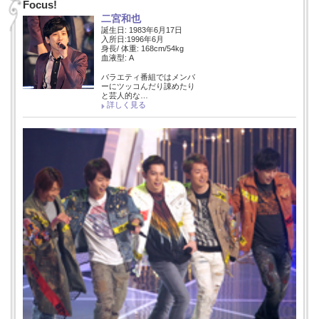
Focus!
二宮和也
誕生日: 1983年6月17日
入所日:1996年6月
身長/ 体重: 168cm/54kg
血液型: A
バラエティ番組ではメンバ
ーにツッコんだり諌めたり
と芸人的な…
詳しく見る