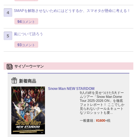
SMAPを解散させないためにはどうするか、スマオタが懸命に考える！
94
コメント
嵐について語ろう
93
コメント
サイゾーウーマン
新着商品
Snow Man NEW STARDOM
9人の絆を見せつけた5大ドー
ムツアー「Snow Man Dome
Tour 2025-2026 ON」を徹底
フォトレポート！ ここでしか
見られないクール＆キュート
なソロショットも要...
一般書籍 :
¥1600
+税