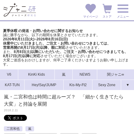
マイページ
ストア
メニュー
夏季休暇 の発送・お問い合わせに関するお知らせ
誠に勝手ながら、以下の期間を休業とさせていただきます。
2026年8月11日(火)~2026年8月16日(日)
休業中にいただきました、ご注文・お問い合わせにつきましては、
営業再開の8月17日(月)以降、順に対応
させていただきます。
また、
8月8日(土)以降にいただいた、ご注文・
お問い合わせにつきましても、
8月17日(月)以降に対応
させていただく場合がございます。
大変ご迷惑をおかけしますが、
何卒ご了承くださいますようお願い申し上げま
す。
V6
KinKi Kids
嵐
NEWS
関ジャニ∞
KAT-TUN
Hey!Say!JUMP
Kis-My-Ft2
Sexy Zone
▼
嵐・二宮和也は時間に超ルーズ？ 「細かく生きてたら
大変」と持論を展開
2018.2.11
二宮和也
嵐