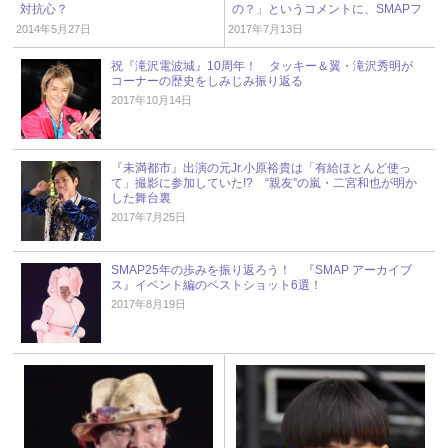
対抗心？
の？」というコメントに、SMAPフ
ァン落胆
2014年5月27日
2017年7月13日
祝『滝沢電波城』10周年！ タッキー＆翼・滝沢秀明が
コーナーの歴史をしみじみ振り返る
2017年10月14日
『未満都市』出演の元Jr.小原裕貴は「有給ほとんど使っ
て」撮影に参加していた!? “親友”の嵐・二宮和也が明か
した舞台裏
2017年7月25日
SMAP25年の歩みを振り返ろう！ 『SMAP アーカイブ
ス』イベント編のベストショット6選！
2017年8月19日