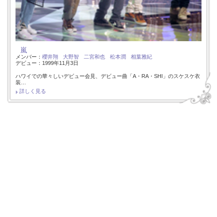
嵐
メンバー：
櫻井翔
大野智
二宮和也
松本潤
相葉雅紀
デビュー：1999年11月3日
ハワイでの華々しいデビュー会見、デビュー曲「A・RA・SHI」のスケスケ衣
装…
詳しく見る