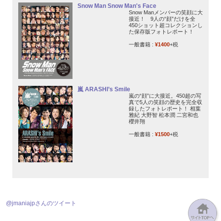
Snow Man Snow Man's Face
Snow Manメンバーの笑顔に大
接近！ 9人の“顔”だけを全
450ショット超コレクションし
た保存版フォトレポート！
一般書籍 :
¥1400
+税
嵐 ARASHI’s Smile
嵐の“顔”に大接近。450超の写
真で5人の笑顔の歴史を完全収
録したフォトレポート！ 相葉
雅紀 大野智 松本潤 二宮和也
櫻井翔
一般書籍 :
¥1500
+税
@jmaniajpさんのツイート