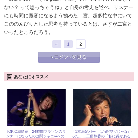
ない？ って思っちゃうね」と自身の考えを述べ、リスナー
にも時間に寛容になるよう勧めた二宮。超多忙な中にいて
こののんびりとした思考を持っているとは、さすが二宮と
いったところだろう。
«
1
2
あなたにオススメ
TOKIO城島茂、24時間マラソンのラ
「1本満足バー」は“確信犯”じゃなか
ンナーになったのは関ジャニ∞への
った……工藤静香の「私に得がある