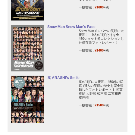
一般書籍 :
¥1600
+税
Snow Man Snow Man's Face
Snow Manメンバーの笑顔に大
接近！ 9人の“顔”だけを全
450ショット超コレクションし
た保存版フォトレポート！
一般書籍 :
¥1400
+税
嵐 ARASHI’s Smile
嵐の“顔”に大接近。450超の写
真で5人の笑顔の歴史を完全収
録したフォトレポート！ 相葉
雅紀 大野智 松本潤 二宮和也
櫻井翔
一般書籍 :
¥1500
+税