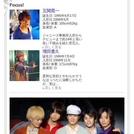
Focus!
五関晃一
誕生日: 1985年6月17日
入所日:1998年6月
身長/ 体重: 165cm/52kg
血液型: A
ジャニーズ事務所入所から
デビューまで約14年と長い
長い下積みを経た苦労人。
詳しく見る
増田貴久
誕生日: 1986年7月4日
入所日:1998年11月
身長/ 体重: 171cm/67kg
血液型: O
柔和な笑顔とやわらかそう
なほっぺたに油断しがちだ
が、実は…
詳しく見る