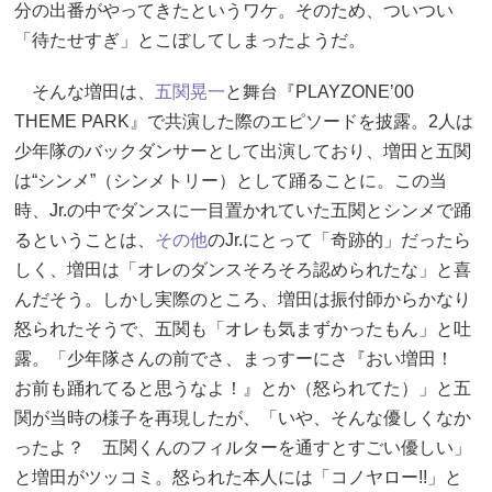
分の出番がやってきたというワケ。そのため、ついつい
「待たせすぎ」とこぼしてしまったようだ。
そんな増田は、
五関晃一
と舞台『PLAYZONE’00
THEME PARK』で共演した際のエピソードを披露。2人は
少年隊のバックダンサーとして出演しており、増田と五関
は“シンメ”（シンメトリー）として踊ることに。この当
時、Jr.の中でダンスに一目置かれていた五関とシンメで踊
るということは、
その他
のJr.にとって「奇跡的」だったら
しく、増田は「オレのダンスそろそろ認められたな」と喜
んだそう。しかし実際のところ、増田は振付師からかなり
怒られたそうで、五関も「オレも気まずかったもん」と吐
露。「少年隊さんの前でさ、まっすーにさ『おい増田！
お前も踊れてると思うなよ！』とか（怒られてた）」と五
関が当時の様子を再現したが、「いや、そんな優しくなか
ったよ？ 五関くんのフィルターを通すとすごい優しい」
と増田がツッコミ。怒られた本人には「コノヤロー!!」と