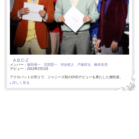
A.B.C-Z
メンバー：
塚田僚一
五関晃一
河合郁人
戸塚祥太
橋本良亮
デビュー：2012年2月1日
アクロバットが売りで、ジャニーズ初のDVDデビューを果たした個性派。
詳しく見る