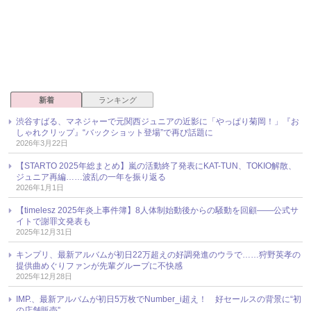
新着
ランキング
渋谷すばる、マネジャーで元関西ジュニアの近影に「やっぱり菊岡！」『お
しゃれクリップ』“バックショット登場”で再び話題に
2026年3月22日
【STARTO 2025年総まとめ】嵐の活動終了発表にKAT-TUN、TOKIO解散、
ジュニア再編……波乱の一年を振り返る
2026年1月1日
【timelesz 2025年炎上事件簿】8人体制始動後からの騒動を回顧――公式サ
イトで謝罪文発表も
2025年12月31日
キンプリ、最新アルバムが初日22万超えの好調発進のウラで……狩野英孝の
提供曲めぐりファンが先輩グループに不快感
2025年12月28日
IMP.、最新アルバムが初日5万枚でNumber_i超え！ 好セールスの背景に“初
の店舗販売”