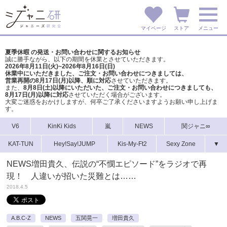
マイページ
ストア
メニュー
夏季休暇 の発送・お問い合わせに関するお知らせ
誠に勝手ながら、以下の期間を休業とさせていただきます。
2026年8月11日(火)~2026年8月16日(日)
休業中にいただきました、ご注文・お問い合わせにつきましては、
営業再開の8月17日(月)以降、順に対応
させていただきます。
また、
8月8日(土)以降にいただいた、ご注文・
お問い合わせにつきましても、
8月17日(月)以降に対応
させていただく場合がございます。
大変ご迷惑をおかけしますが、
何卒ご了承くださいますようお願い申し上げま
す。
V6
KinKi Kids
嵐
NEWS
関ジャニ∞
KAT-TUN
Hey!Say!JUMP
Kis-My-Ft2
Sexy Zone
▼
NEWS増田貴久、伝説の“不憫エピソード”をラジオで再
現！ 人違いが招いた災難とは……
2018.4.5
A.B.C-Z
NEWS
五関晃一
増田貴久