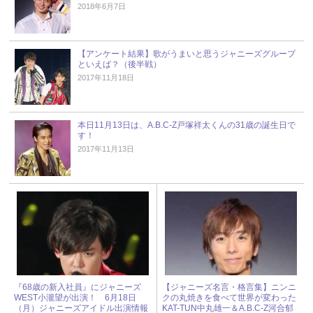
2018年6月7日
【アンケート結果】歌がうまいと思うジャニーズグループ
といえば？（後半戦）
2017年11月18日
本日11月13日は、A.B.C-Z戸塚祥太くんの31歳の誕生日で
す！
2017年11月13日
『68歳の新入社員』にジャニーズ
【ジャニーズ名言・格言集】ニンニ
WEST小瀧望が出演！ 6月18日
クの丸焼きを食べて世界が変わった
（月）ジャニーズアイドル出演情報
KAT-TUN中丸雄一＆A.B.C-Z河合郁