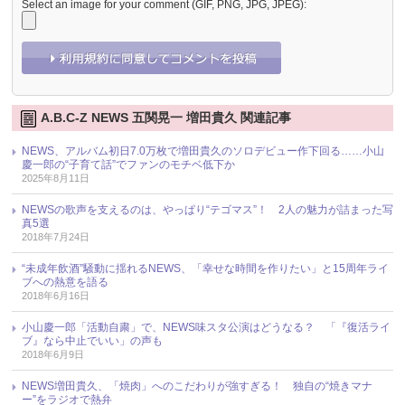
Select an image for your comment (GIF, PNG, JPG, JPEG):
A.B.C-Z NEWS 五関晃一 増田貴久 関連記事
NEWS、アルバム初日7.0万枚で増田貴久のソロデビュー作下回る……小山
慶一郎の“子育て話”でファンのモチベ低下か
2025年8月11日
NEWSの歌声を支えるのは、やっぱり“テゴマス”！ 2人の魅力が詰まった写
真5選
2018年7月24日
“未成年飲酒”騒動に揺れるNEWS、「幸せな時間を作りたい」と15周年ライ
ブへの熱意を語る
2018年6月16日
小山慶一郎「活動自粛」で、NEWS味スタ公演はどうなる？ 「『復活ライ
ブ』なら中止でいい」の声も
2018年6月9日
NEWS増田貴久、「焼肉」へのこだわりが強すぎる！ 独自の“焼きマナ
ー”をラジオで熱弁