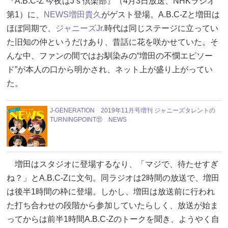
『A.B.C-Z 今夜はJ’s 倶楽部』（4月3日放送、NHKラジオ
第1）に、
NEWS
増田貴久
がゲスト登場。A.B.C-Zと増田は
ほぼ同期で、
ジャニーズJr.
時代は同じステージに立ってい
た旧知の仲というだけあり、昔話に花を咲かせていた。そ
んな中、ファンの間ではお馴染みの“増田の不憫エピソー
ド”が本人の口から明かされ、ネット上が盛り上がってい
た。
J-GENERATION 2019年11月号増刊 ジャニーズタレントの
TURNINGPOINT⑪ NEWS
増田はスタジオに登場するなり、「マジで、待たせすぎ
ね？」とA.B.C-Zに文句。同ラジオは2時間の放送で、増田
は後半1時間の枠に登場。しかし、増田は放送前に行われ
た打ち合わせの段階から参加していたらしく、放送が始ま
ってからは前半1時間A.B.C-Zのトークを聞き、ようやく自