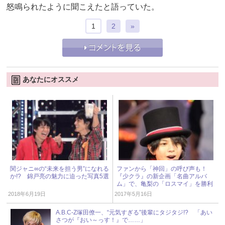
怒鳴られたように聞こえたと語っていた。
1
2
»
あなたにオススメ
関ジャニ∞の“未来を担う男”になれる
ファンから「神回」の呼び声も！
か!? 錦戸亮の魅力に迫った写真5選
『少クラ』の新企画「名曲アルバ
ム」で、亀梨の「ロスマイ」を勝利
がパフォーマンス
2018年6月19日
2017年5月16日
A.B.C-Z塚田僚一、“元気すぎる”後輩にタジタジ!? 「あい
さつが『おい～っす！』で……」