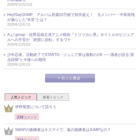
2025年12月21日
Hey!Say!JUMP、アルバム初週20万枚で前作超え！ 元メンバー・中島裕翔
が漏らした“本音”とは？
2025年12月7日
Aぇ! group・佐野晶哉主演アニメ映画『トリツカレ男』タイトルやビジュア
ルへの不安が「絶賛に反転」するワケ
2025年12月3日
少年忍者、活動終了でSTARTO・ジュニア界は激動の1年 ── 識者が語る“原
点回帰”と今後への期待
2025年12月1日
人気トピック
新着トピック
伊野尾慧について語ろう
238
コメント
SMAPの後継者はキスマイで、嵐の後継者はJUMPなの？
214
コメント