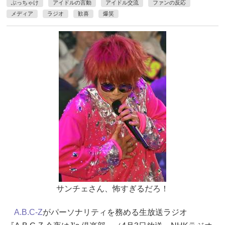
ぶっちゃけ
アイドルの言動
アイドル交流
ファンの反応
メディア
ラジオ
歓喜
爆笑
サンチェさん、怖すぎるだろ！
A.B.C-Z
がパーソナリティを務める生放送ラジオ