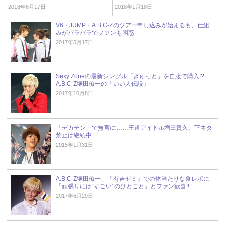
人の深いお言葉
2018年6月17日
2018年1月18日
V6・JUMP・A.B.C-Zのツアー申し込みが始まるも、仕組
みがバラバラでファンも困惑
2017年5月17日
Sexy Zoneの最新シングル「ぎゅっと」を自腹で購入!?
A.B.C-Z塚田僚一の「いい人伝説」
2017年10月8日
「デカチン」で無言に……王道アイドル増田貴久、下ネタ
禁止は継続中
2015年1月31日
A.B.C-Z塚田僚一、『有吉ゼミ』での体当たりな食レポに
「頑張りには“すごい”のひとこと」とファン歓喜!!
2017年6月29日