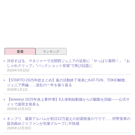
新着
ランキング
渋谷すばる、マネジャーで元関西ジュニアの近影に「やっぱり菊岡！」『お
しゃれクリップ』“バックショット登場”で再び話題に
2026年3月22日
【STARTO 2025年総まとめ】嵐の活動終了発表にKAT-TUN、TOKIO解散、
ジュニア再編……波乱の一年を振り返る
2026年1月1日
【timelesz 2025年炎上事件簿】8人体制始動後からの騒動を回顧――公式サ
イトで謝罪文発表も
2025年12月31日
キンプリ、最新アルバムが初日22万超えの好調発進のウラで……狩野英孝の
提供曲めぐりファンが先輩グループに不快感
2025年12月28日