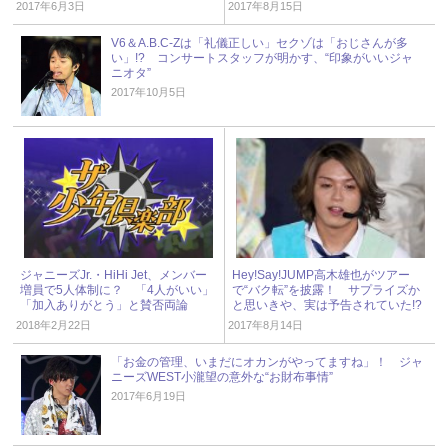
2017年6月3日
2017年8月15日
V6＆A.B.C-Zは「礼儀正しい」セクゾは「おじさんが多
い」!? コンサートスタッフが明かす、“印象がいいジャ
ニオタ”
2017年10月5日
ジャニーズJr.・HiHi Jet、メンバー
Hey!Say!JUMP高木雄也がツアー
増員で5人体制に？ 「4人がいい」
で“バク転”を披露！ サプライズか
「加入ありがとう」と賛否両論
と思いきや、実は予告されていた!?
2018年2月22日
2017年8月14日
「お金の管理、いまだにオカンがやってますね」！ ジャ
ニーズWEST小瀧望の意外な“お財布事情”
2017年6月19日