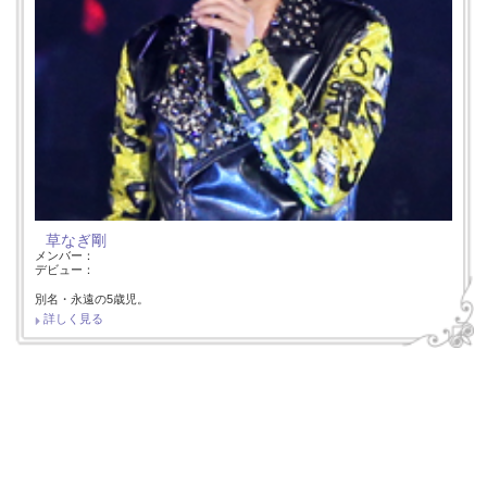
草なぎ剛
メンバー：
デビュー：
別名・永遠の5歳児。
詳しく見る