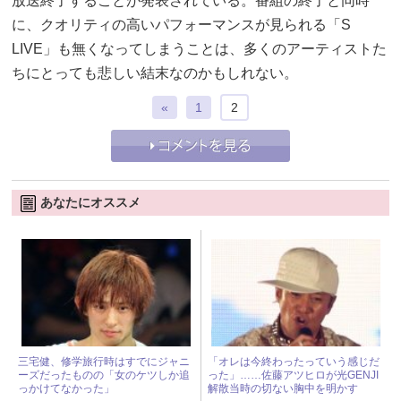
放送終了することが発表されている。番組の終了と同時
に、クオリティの高いパフォーマンスが見られる「S
LIVE」も無くなってしまうことは、多くのアーティストた
ちにとっても悲しい結末なのかもしれない。
«
1
2
あなたにオススメ
三宅健、修学旅行時はすでにジャニ
「オレは今終わったっていう感じだ
ーズだったものの「女のケツしか追
った」……佐藤アツヒロが光GENJI
っかけてなかった」
解散当時の切ない胸中を明かす