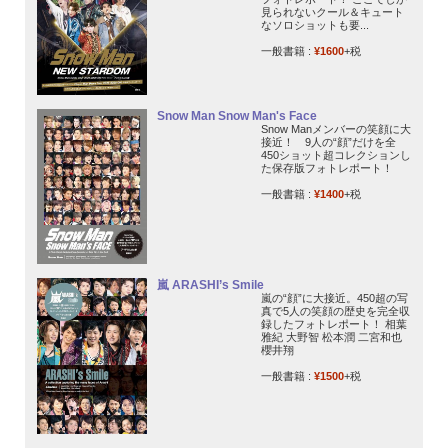
見られないクール＆キュート
なソロショットも要...
一般書籍 :
¥1600
+税
Snow Man Snow Man's Face
Snow Manメンバーの笑顔に大
接近！ 9人の“顔”だけを全
450ショット超コレクションし
た保存版フォトレポート！
一般書籍 :
¥1400
+税
嵐 ARASHI’s Smile
嵐の“顔”に大接近。450超の写
真で5人の笑顔の歴史を完全収
録したフォトレポート！ 相葉
雅紀 大野智 松本潤 二宮和也
櫻井翔
一般書籍 :
¥1500
+税