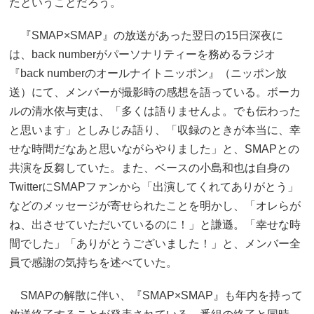
たということだろう。
『SMAP×SMAP』の放送があった翌日の15日深夜に
は、back numberがパーソナリティーを務めるラジオ
『back numberのオールナイトニッポン』（ニッポン放
送）にて、メンバーが撮影時の感想を語っている。ボーカ
ルの清水依与吏は、「多くは語りませんよ。でも伝わった
と思います」としみじみ語り、「収録のときが本当に、幸
せな時間だなあと思いながらやりました」と、SMAPとの
共演を反芻していた。また、ベースの小島和也は自身の
TwitterにSMAPファンから「出演してくれてありがとう」
などのメッセージが寄せられたことを明かし、「オレらが
ね、出させていただいているのに！」と謙遜。「幸せな時
間でした」「ありがとうございました！」と、メンバー全
員で感謝の気持ちを述べていた。
SMAPの解散に伴い、『SMAP×SMAP』も年内を持って