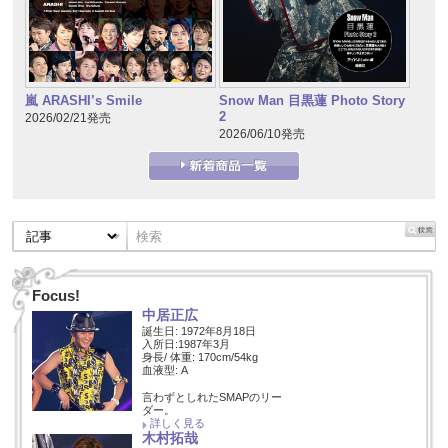
嵐 ARASHI’s Smile
Snow Man 目黒蓮 Photo Story
2
2026/02/21発売
2026/06/10発売
Focus!
中居正広
誕生日: 1972年8月18日
入所日:1987年3月
身長/ 体重: 170cm/54kg
血液型: A
言わずとしれたSMAPのリー
ダー。
詳しく見る
木村拓哉