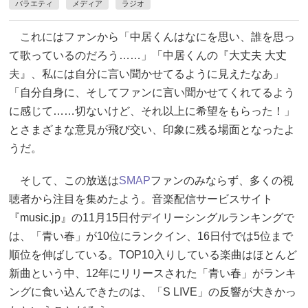
バラエティ
メディア
ラジオ
これにはファンから「中居くんはなにを思い、誰を思っ
て歌っているのだろう……」「中居くんの『大丈夫 大丈
夫』、私には自分に言い聞かせてるように見えたなあ」
「自分自身に、そしてファンに言い聞かせてくれてるよう
に感じて……切ないけど、それ以上に希望をもらった！」
とさまざまな意見が飛び交い、印象に残る場面となったよ
うだ。
そして、この放送は
SMAP
ファンのみならず、多くの視
聴者から注目を集めたよう。音楽配信サービスサイト
『music.jp』の11月15日付デイリーシングルランキングで
は、「青い春」が10位にランクイン、16日付では5位まで
順位を伸ばしている。TOP10入りしている楽曲はほとんど
新曲という中、12年にリリースされた「青い春」がランキ
ングに食い込んできたのは、「S LIVE」の反響が大きかっ