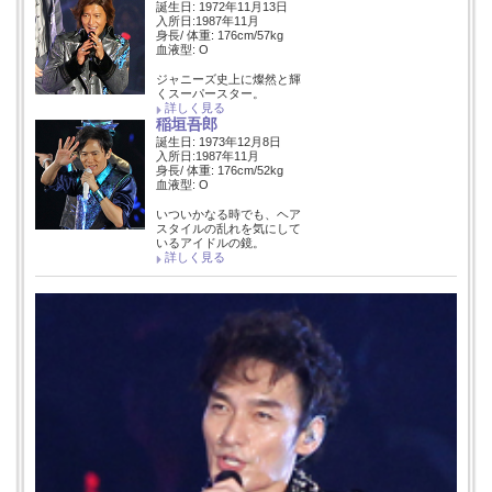
誕生日: 1972年11月13日
入所日:1987年11月
身長/ 体重: 176cm/57kg
血液型: O
ジャニーズ史上に燦然と輝
くスーパースター。
詳しく見る
稲垣吾郎
誕生日: 1973年12月8日
入所日:1987年11月
身長/ 体重: 176cm/52kg
血液型: O
いついかなる時でも、ヘア
スタイルの乱れを気にして
いるアイドルの鏡。
詳しく見る