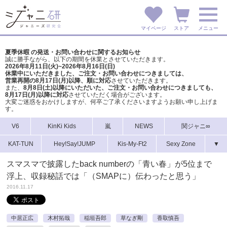
マイページ
ストア
メニュー
夏季休暇 の発送・お問い合わせに関するお知らせ
誠に勝手ながら、以下の期間を休業とさせていただきます。
2026年8月11日(火)~2026年8月16日(日)
休業中にいただきました、ご注文・お問い合わせにつきましては、
営業再開の8月17日(月)以降、順に対応
させていただきます。
また、
8月8日(土)以降にいただいた、ご注文・
お問い合わせにつきましても、
8月17日(月)以降に対応
させていただく場合がございます。
大変ご迷惑をおかけしますが、
何卒ご了承くださいますようお願い申し上げま
す。
V6
KinKi Kids
嵐
NEWS
関ジャニ∞
KAT-TUN
Hey!Say!JUMP
Kis-My-Ft2
Sexy Zone
▼
スマスマで披露したback numberの「青い春」が5位まで
浮上、収録秘話では「（SMAPに）伝わったと思う」
2016.11.17
中居正広
木村拓哉
稲垣吾郎
草なぎ剛
香取慎吾