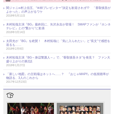
関ジャニ∞村上信五、“Ｗ杯プレゼンター”決定も歓迎されず!? 「香取慎吾が
よかった」の声上がるワケ
2018年5月11日
木村拓哉主演『BG』最終回に、矢沢永吉が登場！ SMAPファンが『ホンネ
テレビ』との“繋がり”に歓喜
2018年3月14日
太田光が『BG』を絶賛！ 木村拓哉に「気に入られたい」と“長文”で感想を
送るも……
2018年2月8日
木村拓哉主演『BG～身辺警護人～』で、“香取慎吾ネタ”を発見？ ファン大
盛り上がりの第2話
2018年1月27日
「新しい地図」の主戦場はネットへ……？ 『おじゃMAP!!』の低視聴率が
物語る、3人のこれから
2017年12月23日