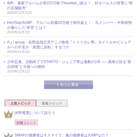
IMP.、最新アルバムが初日5万枚でNumber_i超え！ 好セールスの背景に“初
の店舗販売”
2025年12月21日
Hey!Say!JUMP、アルバム初週20万枚で前作超え！ 元メンバー・中島裕翔
が漏らした“本音”とは？
2025年12月7日
Aぇ! group・佐野晶哉主演アニメ映画『トリツカレ男』タイトルやビジュア
ルへの不安が「絶賛に反転」するワケ
2025年12月3日
少年忍者、活動終了でSTARTO・ジュニア界は激動の1年 ── 識者が語る“原
点回帰”と今後への期待
2025年12月1日
人気トピック
新着トピック
伊野尾慧について語ろう
238
コメント
SMAPの後継者はキスマイで、嵐の後継者はJUMPなの？