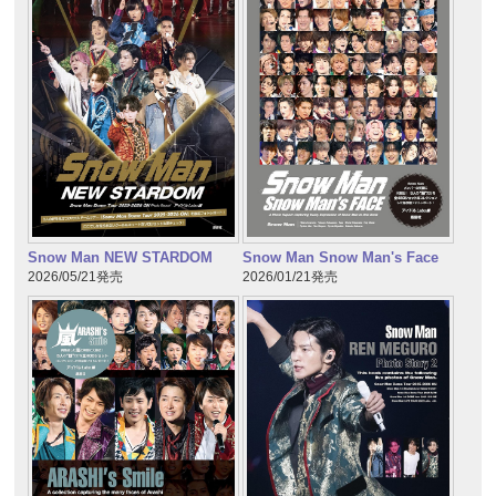
Snow Man NEW STARDOM
Snow Man Snow Man's Face
2026/05/21発売
2026/01/21発売