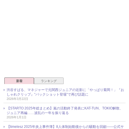
新着
ランキング
渋谷すばる、マネジャーで元関西ジュニアの近影に「やっぱり菊岡！」『お
しゃれクリップ』“バックショット登場”で再び話題に
2026年3月22日
【STARTO 2025年総まとめ】嵐の活動終了発表にKAT-TUN、TOKIO解散、
ジュニア再編……波乱の一年を振り返る
2026年1月1日
【timelesz 2025年炎上事件簿】8人体制始動後からの騒動を回顧――公式サ