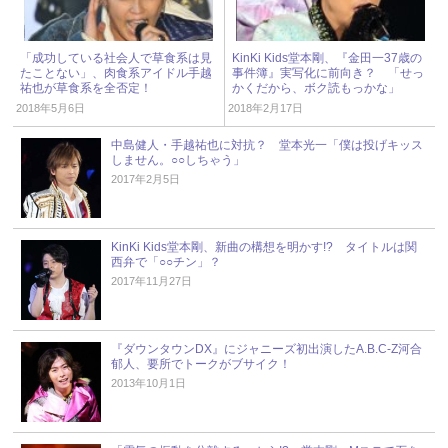
「成功している社会人で草食系は見
KinKi Kids堂本剛、『金田一37歳の
たことない」、肉食系アイドル手越
事件簿』実写化に前向き？ 「せっ
祐也が草食系を全否定！
かくだから、ボク読もっかな」
2018年5月6日
2018年2月17日
中島健人・手越祐也に対抗？ 堂本光一「僕は投げキッス
しません。○○しちゃう」
2017年2月5日
KinKi Kids堂本剛、新曲の構想を明かす!? タイトルは関
西弁で「○○チン」？
2017年11月27日
『ダウンタウンDX』にジャニーズ初出演したA.B.C-Z河合
郁人、要所でトークがブサイク！
2013年10月1日