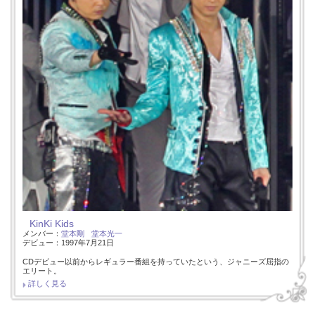
KinKi Kids
メンバー：
堂本剛
堂本光一
デビュー：1997年7月21日
CDデビュー以前からレギュラー番組を持っていたという、ジャニーズ屈指の
エリート。
詳しく見る