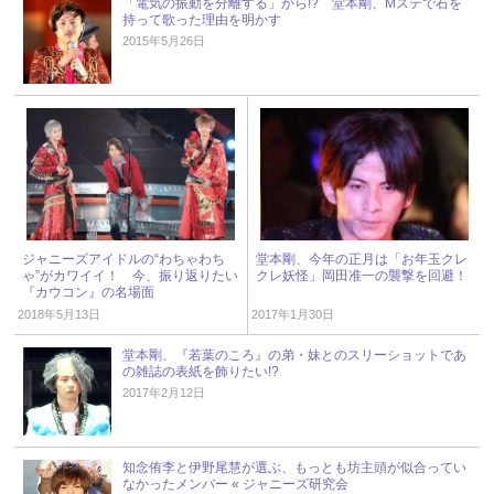
「電気の振動を分離する」から!? 堂本剛、Mステで石を
持って歌った理由を明かす
2015年5月26日
ジャニーズアイドルの“わちゃわち
堂本剛、今年の正月は「お年玉クレ
ゃ”がカワイイ！ 今、振り返りたい
クレ妖怪」岡田准一の襲撃を回避！
『カウコン』の名場面
2018年5月13日
2017年1月30日
堂本剛、『若葉のころ』の弟・妹とのスリーショットであ
の雑誌の表紙を飾りたい!?
2017年2月12日
知念侑李と伊野尾慧が選ぶ、もっとも坊主頭が似合ってい
なかったメンバー « ジャニーズ研究会