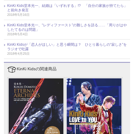
KinKi Kids堂本光一、結婚は「いずれする」!? 「自分の家族が持てたら」
と前向き発言
2018年5月16日
KinKi Kids堂本光一、“レディファースト”の難しさを語る……「周りがはや
したてるのは問題」
2018年5月4日
KinKi Kidsが「恋人がほしい」と思う瞬間は？ ひとり暮らしの“寂しさ”を
ラジオで吐露
2018年4月25日
KinKi Kidsの関連商品