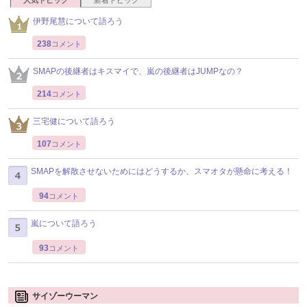
伊野尾慧について語ろう
238
コメント
SMAPの後継者はキスマイで、嵐の後継者はJUMPなの？
214
コメント
三宅健について語ろう
107
コメント
SMAPを解散させないためにはどうするか、スマオタが懸命に考える！
94
コメント
嵐について語ろう
93
コメント
サイゾーウーマン