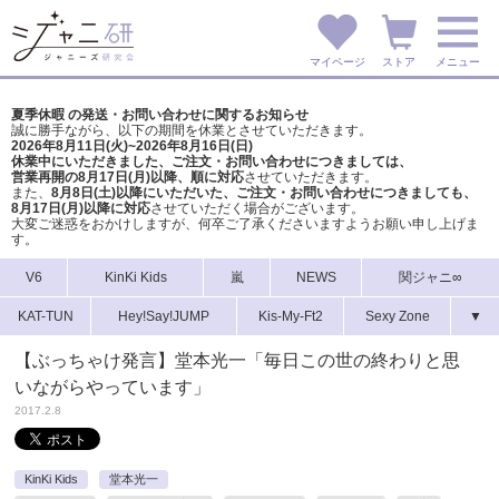
マイページ
ストア
メニュー
夏季休暇 の発送・お問い合わせに関するお知らせ
誠に勝手ながら、以下の期間を休業とさせていただきます。
2026年8月11日(火)~2026年8月16日(日)
休業中にいただきました、ご注文・お問い合わせにつきましては、
営業再開の8月17日(月)以降、順に対応
させていただきます。
また、
8月8日(土)以降にいただいた、ご注文・
お問い合わせにつきましても、
8月17日(月)以降に対応
させていただく場合がございます。
大変ご迷惑をおかけしますが、
何卒ご了承くださいますようお願い申し上げま
す。
V6
KinKi Kids
嵐
NEWS
関ジャニ∞
KAT-TUN
Hey!Say!JUMP
Kis-My-Ft2
Sexy Zone
▼
【ぶっちゃけ発言】堂本光一「毎日この世の終わりと思
いながらやっています」
2017.2.8
KinKi Kids
堂本光一