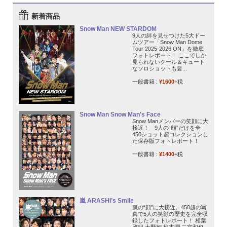
新着商品
Snow Man NEW STARDOM
9人の絆を見せつけた5大ドー
ムツアー「Snow Man Dome
Tour 2025-2026 ON」を徹底
フォトレポート！ ここでしか
見られないクール＆キュート
なソロショットも要...
一般書籍 :
¥1600
+税
Snow Man Snow Man's Face
Snow Manメンバーの笑顔に大
接近！ 9人の“顔”だけを全
450ショット超コレクションし
た保存版フォトレポート！
一般書籍 :
¥1400
+税
嵐 ARASHI’s Smile
嵐の“顔”に大接近。450超の写
真で5人の笑顔の歴史を完全収
録したフォトレポート！ 相葉
雅紀 大野智 松本潤 二宮和也