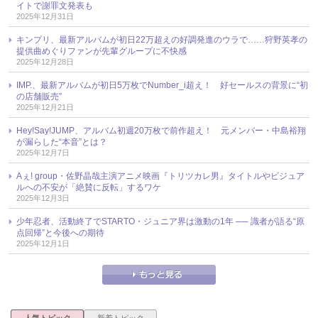
イトで謝罪文発表も
2025年12月31日
キンプリ、最新アルバムが初日22万超えの好調発進のウラで……狩野英孝の
提供曲めぐりファンが先輩グループに不快感
2025年12月28日
IMP.、最新アルバムが初日5万枚でNumber_i超え！ 好セールスの背景に“初
の店舗販売”
2025年12月21日
Hey!Say!JUMP、アルバム初週20万枚で前作超え！ 元メンバー・中島裕翔
が漏らした“本音”とは？
2025年12月7日
Aぇ! group・佐野晶哉主演アニメ映画『トリツカレ男』タイトルやビジュア
ルへの不安が「絶賛に反転」するワケ
2025年12月3日
少年忍者、活動終了でSTARTO・ジュニア界は激動の1年 ── 識者が語る“原
点回帰”と今後への期待
2025年12月1日
人気トピック
新着トピック