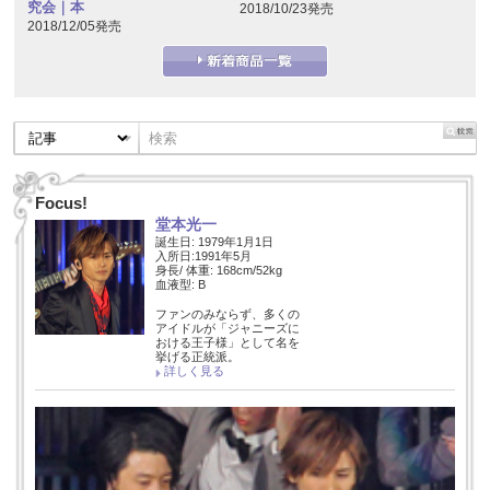
究会｜本
2018/10/23発売
2018/12/05発売
Focus!
堂本光一
誕生日: 1979年1月1日
入所日:1991年5月
身長/ 体重: 168cm/52kg
血液型: B
ファンのみならず、多くの
アイドルが「ジャニーズに
おける王子様」として名を
挙げる正統派。
詳しく見る