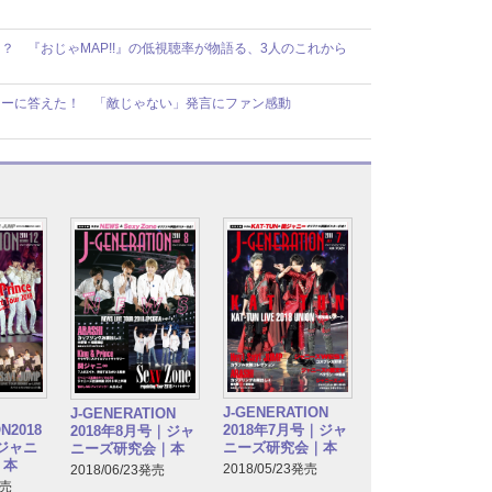
 『おじゃMAP!!』の低視聴率が物語る、3人のこれから
ューに答えた！ 「敵じゃない」発言にファン感動
J-GENERATION
J-GENERATION
N2018
2018年7月号｜ジャ
2018年8月号｜ジャ
｜ジャニ
ニーズ研究会｜本
ニーズ研究会｜本
｜本
2018/05/23発売
2018/06/23発売
発売