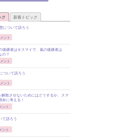
ック
新着トピック
慧について語ろう
メント
Pの後継者はキスマイで、嵐の後継者は
Pなの？
メント
について語ろう
メント
Pを解散させないためにはどうするか、スマ
懸命に考える！
メント
いて語ろう
メント