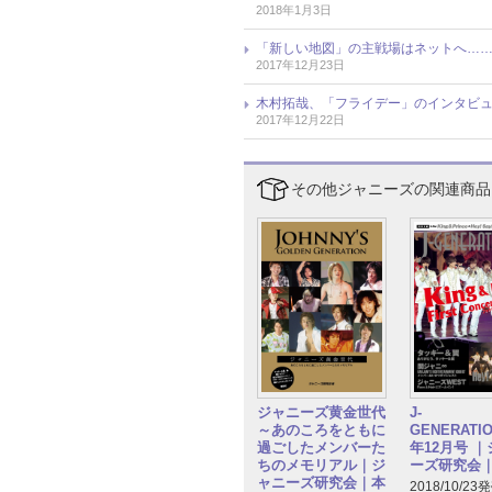
2018年1月3日
「新しい地図」の主戦場はネットへ……？
2017年12月23日
木村拓哉、「フライデー」のインタビ
2017年12月22日
その他ジャニーズの関連商品
ジャニーズ黄金世代
J-
～あのころをともに
GENERATIO
過ごしたメンバーた
年12月号 
ちのメモリアル｜ジ
ーズ研究会
ャニーズ研究会｜本
2018/10/23