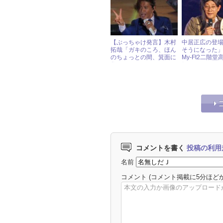
【ぶっちゃけ発言】木村
中居正広の登
拓哉「ガキのころ、ほん
そうになった」！
のちょっとの間、箕面に
My-Ft2二階
住んでいたんで」
組コンサート
かす
コメントを書く
投稿の利用
名前
コメント
(コメント掲載に5分ほど