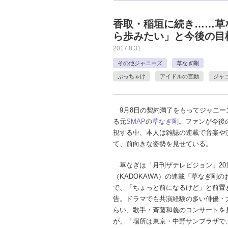
香取・稲垣に続き……草
ら歩みたい」と今後の目
2017.8.31
その他ジャニーズ
草なぎ剛
ぶっちゃけ
アイドルの言動
ジャ
9月8日の契約満了をもってジャニー
る元
SMAP
の
草なぎ剛
。ファンが今後
視する中、本人は雑誌の連載で音楽や
て、前向きな姿勢を見せている。
草なぎは「月刊ザテレビジョン」201
（KADOKAWA）の連載「草なぎ剛
で、「ちょっと前になるけど」と前置
告。ドラマでも共演経験の多い俳優・
らい、歌手・斉藤和義のコンサートを
が、「場所は東京・中野サンプラザで