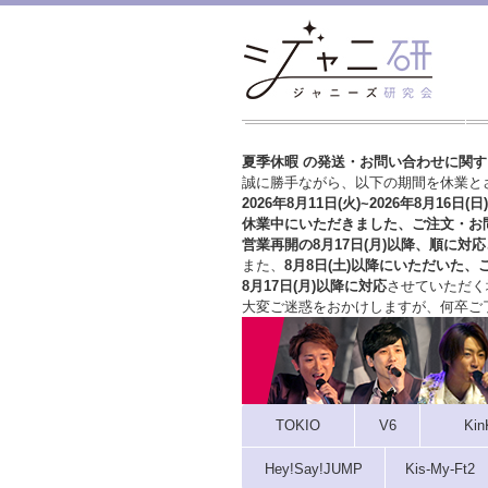
夏季休暇 の発送・お問い合わせに関
誠に勝手ながら、以下の期間を休業と
2026年8月11日(火)~2026年8月16日(日)
休業中にいただきました、ご注文・お
営業再開の8月17日(月)以降、順に対応
また、
8月8日(土)以降にいただいた、
8月17日(月)以降に対応
させていただく
大変ご迷惑をおかけしますが、
何卒ご
TOKIO
V6
Kin
Hey!Say!JUMP
Kis-My-Ft2