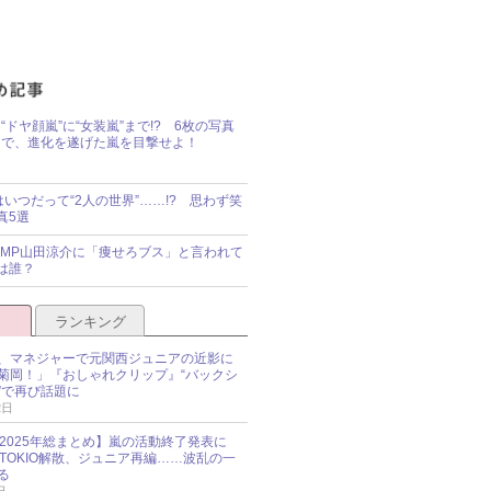
“ドヤ顔嵐”に“女装嵐”まで!? 6枚の写真
で、進化を遂げた嵐を目撃せよ！
idsはいつだって“2人の世界”……!? 思わず笑
真5選
y!JUMP山田涼介に「痩せろブス」と言われて
は誰？
ランキング
、マネジャーで元関西ジュニアの近影に
菊岡！」『おしゃれクリップ』“バックシ
”で再び話題に
2日
O 2025年総まとめ】嵐の活動終了発表に
N、TOKIO解散、ジュニア再編……波乱の一
る