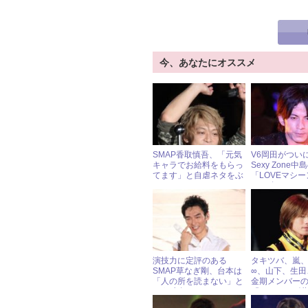
今、あなたにオススメ
SMAP香取慎吾、「元気
V6岡田がつい
キャラでお給料をもらっ
Sexy Zone中
てます」と自虐ネタをぶ
「LOVEマシ
っこむ
2017年ジャニ
ース（10～12
演技力に定評のある
タキツバ、嵐
SMAP草なぎ剛、台本は
∞、山下、生田…
「人の所を読まない」と
金期メンバー
いう独自ルール
『ジャニーズ
をチラ見せ