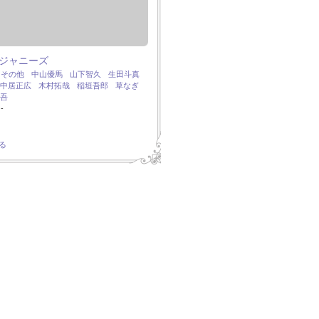
ジャニーズ
：
その他
中山優馬
山下智久
生田斗真
中居正広
木村拓哉
稲垣吾郎
草なぎ
吾
-
る