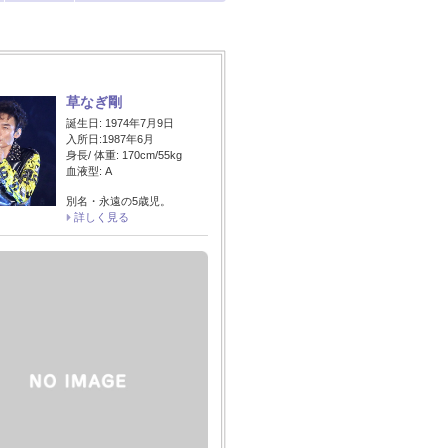
草なぎ剛
誕生日: 1974年7月9日
入所日:1987年6月
身長/ 体重: 170cm/55kg
血液型: A
別名・永遠の5歳児。
詳しく見る