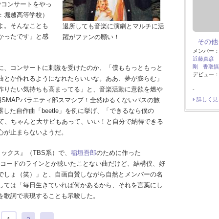
）でコンサートをやっ
：堀越高等学校）
よ。そんなことも
退所しても音楽に演劇とマルチに活
かったです」と感
躍がファンの願い！
その他
メンバー
近藤真彦
剛
香取慎
に、コンサートに刺激を受けたのか、「僕ももっともっと
デビュー：
曲とか作れるようになれたらいいな。ああ、夢が膨らむ」
作りたい気持ちも高まってる」と、音楽活動に意欲を燃や
-
朝SMAPバラエティ部スマシプ！全然ゆるくないバスの旅
詳しく見
した自作曲「beetle」を例に挙げ、「できるなら僕の
があって、ちゃんと大サビもあって、いい！と自分で納得できる
心が止まらないようだ。
ックス』（TBS系）で、
稲垣吾郎
のために作った
り、「コードのラインとか聴いたことない曲だけど、結構僕、好
でしょ（笑）」と、自画自賛しながら自然とメンバーの名
しては「毎日生きていれば何かあるから、それを言葉にし
を歌詞で表現することも示唆した。