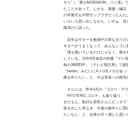
モリ”（「夢がMORIMORI」フジ系
たことがあって。しかも、堀越（編注
の卒業式も中野サンプラザだったんだ
いろいろ思い出しながら。いやぁ、良
慨深げに語った。
近年はギターを勉強中の草なぎだけ
ギターがうまくなって、あんなふうに
「僕も聴いているだけじゃなく、曲を
している。15年9月放送の特番『テレ
秋の3時間SP』（テレビ朝日系）で披露
『beetle』みたいにAメロBメロ
曲を作りたい」と、今は音楽への探究
さらには、昨年4月の『ゴロウ・デラ
「HYSTERIC,ゴロチ」も振り返
きだもん。歌詞も吾郎さんにピッタリ
前を出した草なぎ。今後の曲作りに関
たいなと」と、自身が日々感じた思い