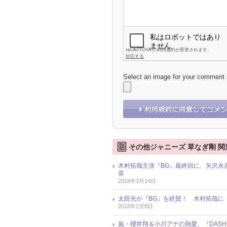
Select an image for your comment
その他ジャニーズ 草なぎ剛 関
木村拓哉主演『BG』最終回に、矢沢永吉
喜
2018年3月14日
太田光が『BG』を絶賛！ 木村拓哉に
2018年2月8日
嵐・櫻井翔＆小川アナの熱愛、『DASH