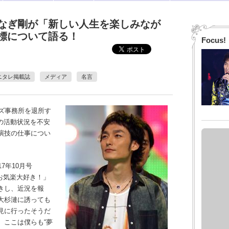
なぎ剛が「新しい人生を楽しみなが
標について語る！
Focus!
ニタレ掲載誌
メディア
名言
ズ事務所を退所す
の活動状況を不安
演技の仕事につい
7年10月号
のお気楽大好き！」
きし、近況を報
大杉漣に誘っても
見に行ったそうだ
、ここは僕らも“夢