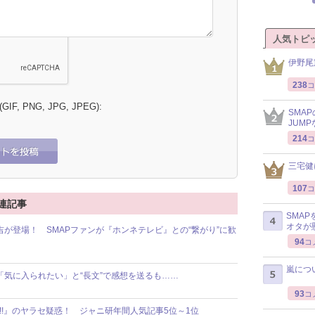
人気トピ
伊野尾
238
コ
 (GIF, PNG, JPG, JPEG):
SMA
JUM
214
コ
三宅健
107
コ
連記事
SMA
オタが
が登場！ SMAPファンが『ホンネテレビ』との“繋がり”に歓
94
コ
嵐につ
「気に入られたい」と“長文”で感想を送るも……
93
コ
!!』のヤラセ疑惑！ ジャニ研年間人気記事5位～1位