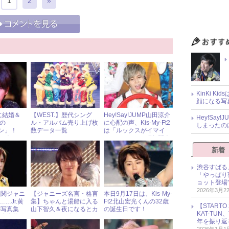
1
2
»
KinKi K
顔になる写
に結婚＆
【WEST.】歴代シング
Hey!Say!JUMP山田涼介
Hey!Sa
島の
ル・アルバム売り上げ枚
に心配の声、Kis-My-Ft2
しまったの
ーン」！
数データ一覧
は「ルックスがイマイ
ーズニュ
チ」!? ジャニ研年間人
月）
気記事10位～6位
新着
渋谷すばる
「やっぱり
ョット登場
2026年3月2
、関ジャニ
【ジャニーズ名言・格言
本日9月17日は、Kis-My-
…Jr.黄
集】ちゃんと湯船に入る
Ft2北山宏光くんの32歳
【START
の写真集
山下智久＆夜になるとカ
の誕生日です！
KAT-TU
黄金世代』
ットレタスを食べるタッ
年を振り返
キー＆翼・滝沢秀明