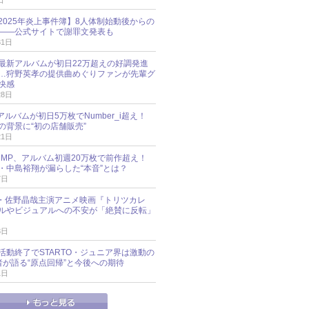
日
esz 2025年炎上事件簿】8人体制始動後からの
――公式サイトで謝罪文発表も
31日
最新アルバムが初日22万超えの好調発進
…狩野英孝の提供曲めぐりファンが先輩グ
快感
28日
新アルバムが初日5万枚でNumber_i超え！
の背景に“初の店舗販売”
21日
y!JUMP、アルバム初週20万枚で前作超え！
・中島裕翔が漏らした“本音”とは？
7日
oup・佐野晶哉主演アニメ映画『トリツカレ
ルやビジュアルへの不安が「絶賛に反転」
3日
活動終了でSTARTO・ジュニア界は激動の
識者が語る“原点回帰”と今後への期待
1日