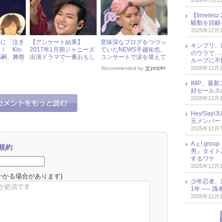
2026年1月1
【timel
騒動を回顧
2025年12月
場に「泣き
【アンケート結果】
意味深なブログをつづっ
キンプリ、
 Kis-
2017年1月期ジャニーズ
ていたNEWS手越祐也、
のウラで…
堂高嗣、舞祭
出演ドラマで一番おもし
コンサートで涙を堪えて
ループに不
の裏話を明
ろかった作品は？
いた!?
2025年12月
Recommended by
IMP.、最
好セールス
2025年12月
Hey!Sa
元メンバー
2025年12月
Aぇ! gr
規約
男』タイト
するワケ
2025年12月
かかる場合があります)
少年忍者、
1年 ── 
2025年12月