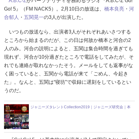
A.B.C-Z
がパーソナリティを務めるラジオ『A.B.C-Z Go!
Go! 5』（FM NACK5）。2月10日の放送は、
橋本良亮
・
河
合郁人
・
五関晃一
の3人が出演した。
いつもの放送なら、出演者3人がそれぞれあいさつする
ところから始まるのだが、この日は何故か橋本と河合の2
人のみ。河合の説明によると、五関は集合時間を過ぎても
現れず、河合が10分過ぎたところで電話をしてみたが、そ
れでも連絡が取れなかったそう。メールをしても返事がな
く困っていると、五関から電話が来て「ごめん、今起き
た」。なんと、五関は“寝坊”で収録に遅刻をしているとい
うのだ。
ジャニーズタレントCollection2019｜ジャニーズ研究会｜本