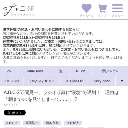
マイページ
ストア
メニュー
夏季休暇 の発送・お問い合わせに関するお知らせ
誠に勝手ながら、以下の期間を休業とさせていただきます。
2026年8月11日(火)~2026年8月16日(日)
休業中にいただきました、ご注文・お問い合わせにつきましては、
営業再開の8月17日(月)以降、順に対応
させていただきます。
また、
8月8日(土)以降にいただいた、ご注文・
お問い合わせにつきましても、
8月17日(月)以降に対応
させていただく場合がございます。
大変ご迷惑をおかけしますが、
何卒ご了承くださいますようお願い申し上げま
す。
V6
KinKi Kids
嵐
NEWS
関ジャニ∞
KAT-TUN
Hey!Say!JUMP
Kis-My-Ft2
Sexy Zone
▼
A.B.C-Z五関晃一、ラジオ収録に“寝坊”で遅刻！ 理由は
「朝まで○○を見てしまって……」!?
2018.2.15
A.B.C-Z
五関晃一
橋本良亮
河合郁人