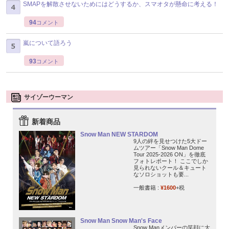
SMAPを解散させないためにはどうするか、スマオタが懸命に考える！
94
コメント
嵐について語ろう
93
コメント
サイゾーウーマン
新着商品
Snow Man NEW STARDOM
9人の絆を見せつけた5大ドー
ムツアー「Snow Man Dome
Tour 2025-2026 ON」を徹底
フォトレポート！ ここでしか
見られないクール＆キュート
なソロショットも要...
一般書籍 :
¥1600
+税
Snow Man Snow Man's Face
Snow Manメンバーの笑顔に大