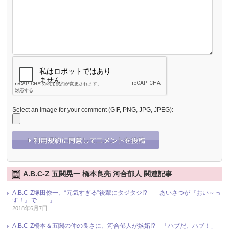
Select an image for your comment (GIF, PNG, JPG, JPEG):
A.B.C-Z 五関晃一 橋本良亮 河合郁人 関連記事
A.B.C-Z塚田僚一、“元気すぎる”後輩にタジタジ!? 「あいさつが『おい～っ
す！』で……」
2018年6月7日
A.B.C-Z橋本＆五関の仲の良さに、河合郁人が嫉妬!? 「ハブだ、ハブ！」