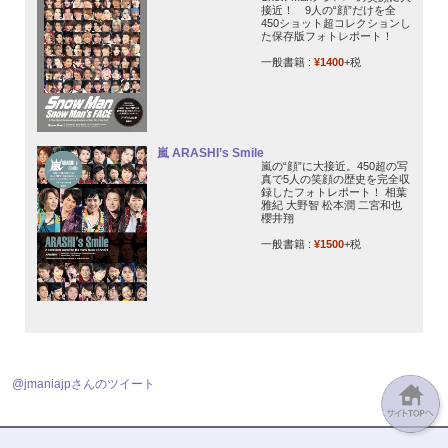
接近！ 9人の“顔”だけを全
450ショット超コレクションし
た保存版フォトレポート！
一般書籍 :
¥1400
+税
嵐 ARASHI’s Smile
嵐の“顔”に大接近。450超の写
真で5人の笑顔の歴史を完全収
録したフォトレポート！ 相葉
雅紀 大野智 松本潤 二宮和也
櫻井翔
一般書籍 :
¥1500
+税
@jmaniajpさんのツイート