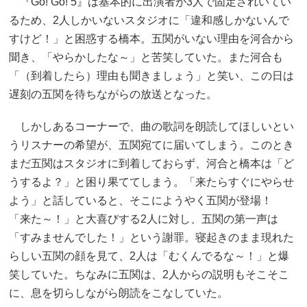
『Go! Go! 5』は基本的に出演者が3人で固定されいてい
るため、2人しかいないスタジオに「違和感しかないんで
すけど！」と困惑する橋本。五関がいない理由を河合から
聞き、「やらかしたな～」と苦笑していた。また河合も
「（到着したら）理由も聞きましょう」と笑い、この日は
遅刻の五関を待ちながらの放送となった。
しかしあるコーナーで、曲の歌詞を朗読してほしいとい
うリスナーの希望が、五関宛てに届いてしまう。このとき
まだ五関はスタジオに到着しておらず、河合と橋本は「ど
うするよ？」と困り果ててしまう。「来たらすぐにやらせ
よう」と話していると、そこにようやく五関が登場！
「来た～！」と大喜びする2人に対し、五関の第一声は
「すみませんでした！」という謝罪。寝起きのまま現れた
らしい五関の顔を見て、2人は「むくんでるな～！」と爆
笑していた。ちなみに五関は、2人からの説明もそこそこ
に、息を切らしながら朗読をこなしていた。