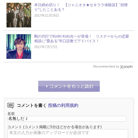
本日締め切り！ 【ジャニオタ★セキララ体験談】“担降
り”したことある？
2017年11月26日
剛の代打でKinKi Kids光一が登場！ リスナーからの恋愛
相談に“愛ある”辛口説教でアドバイス！
2017年7月17日
Recommended by
コメントを書く
投稿の利用規約
名前
コメント
(コメント掲載に5分ほどかかる場合があります)