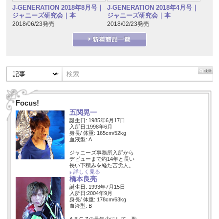
J-GENERATION 2018年8月号｜
J-GENERATION 2018年4月号｜
ジャニーズ研究会｜本
ジャニーズ研究会｜本
2018/06/23発売
2018/02/23発売
Focus!
五関晃一
誕生日: 1985年6月17日
入所日:1998年6月
身長/ 体重: 165cm/52kg
血液型: A
ジャニーズ事務所入所から
デビューまで約14年と長い
長い下積みを経た苦労人。
詳しく見る
橋本良亮
誕生日: 1993年7月15日
入所日:2004年9月
身長/ 体重: 178cm/63kg
血液型: B
A.B.C-Zの最年少にして、歌