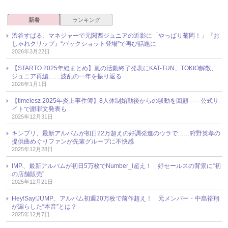
新着
ランキング
渋谷すばる、マネジャーで元関西ジュニアの近影に「やっぱり菊岡！」『お
しゃれクリップ』“バックショット登場”で再び話題に
2026年3月22日
【STARTO 2025年総まとめ】嵐の活動終了発表にKAT-TUN、TOKIO解散、
ジュニア再編……波乱の一年を振り返る
2026年1月1日
【timelesz 2025年炎上事件簿】8人体制始動後からの騒動を回顧――公式サ
イトで謝罪文発表も
2025年12月31日
キンプリ、最新アルバムが初日22万超えの好調発進のウラで……狩野英孝の
提供曲めぐりファンが先輩グループに不快感
2025年12月28日
IMP.、最新アルバムが初日5万枚でNumber_i超え！ 好セールスの背景に“初
の店舗販売”
2025年12月21日
Hey!Say!JUMP、アルバム初週20万枚で前作超え！ 元メンバー・中島裕翔
が漏らした“本音”とは？
2025年12月7日