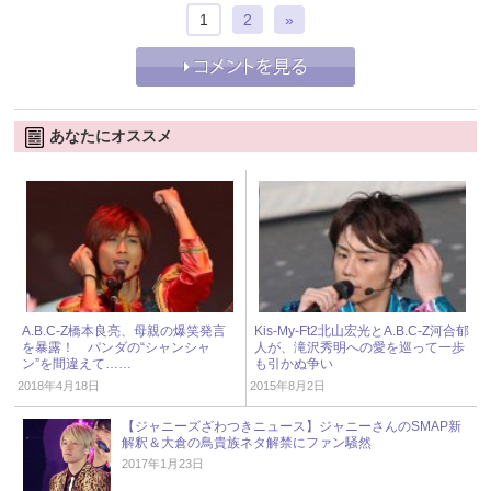
1
2
»
あなたにオススメ
A.B.C-Z橋本良亮、母親の爆笑発言
Kis-My-Ft2北山宏光とA.B.C-Z河合郁
を暴露！ パンダの“シャンシャ
人が、滝沢秀明への愛を巡って一歩
ン”を間違えて……
も引かぬ争い
2018年4月18日
2015年8月2日
【ジャニーズざわつきニュース】ジャニーさんのSMAP新
解釈＆大倉の鳥貴族ネタ解禁にファン騒然
2017年1月23日