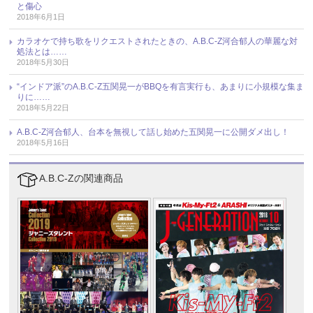
と傷心
2018年6月1日
カラオケで持ち歌をリクエストされたときの、A.B.C-Z河合郁人の華麗な対
処法とは……
2018年5月30日
“インドア派”のA.B.C-Z五関晃一がBBQを有言実行も、あまりに小規模な集ま
りに……
2018年5月22日
A.B.C-Z河合郁人、台本を無視して話し始めた五関晃一に公開ダメ出し！
2018年5月16日
A.B.C-Zの関連商品