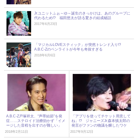
Jr.ユニットふぉ～ゆ～誕生のきっかけは、あのグループに
代わるため!? 福田悠太が語る驚きの結成秘話
2017年6月23日
「マジカルLOVEスティック」が突然トレンド入り!?
A.B.C-Zのペンライトが今年も奇抜すぎる
2018年6月6日
A.B.C-Z戸塚祥太、“声帯結節”を発
「アプリを使ってチケット用意して
症……ステロイド治療効かず「イメ
ね」!? ジャニーズJr.森本慎太郎の
ージした音程を出すのが難しい」
発言がファンの物議を醸したワケ
2018年2月11日
2017年9月12日