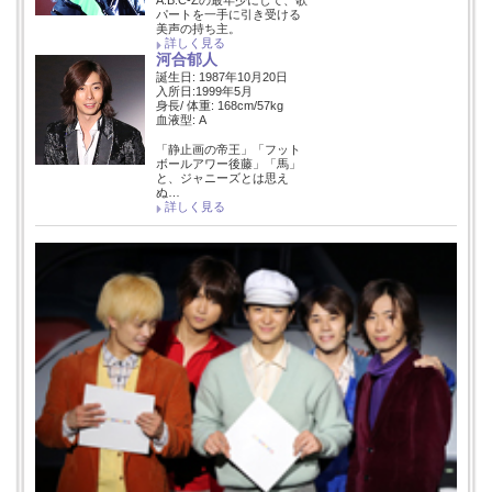
パートを一手に引き受ける
美声の持ち主。
詳しく見る
河合郁人
誕生日: 1987年10月20日
入所日:1999年5月
身長/ 体重: 168cm/57kg
血液型: A
「静止画の帝王」「フット
ボールアワー後藤」「馬」
と、ジャニーズとは思え
ぬ…
詳しく見る