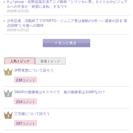
Aぇ! group・佐野晶哉主演アニメ映画『トリツカレ男』タイトルやビジュア
ルへの不安が「絶賛に反転」するワケ
2025年12月3日
少年忍者、活動終了でSTARTO・ジュニア界は激動の1年 ── 識者が語る“原
点回帰”と今後への期待
2025年12月1日
人気トピック
新着トピック
伊野尾慧について語ろう
238
コメント
SMAPの後継者はキスマイで、嵐の後継者はJUMPなの？
214
コメント
三宅健について語ろう
107
コメント