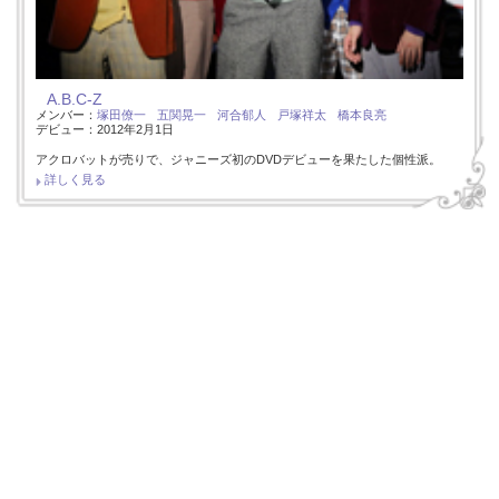
A.B.C-Z
メンバー：
塚田僚一
五関晃一
河合郁人
戸塚祥太
橋本良亮
デビュー：2012年2月1日
アクロバットが売りで、ジャニーズ初のDVDデビューを果たした個性派。
詳しく見る