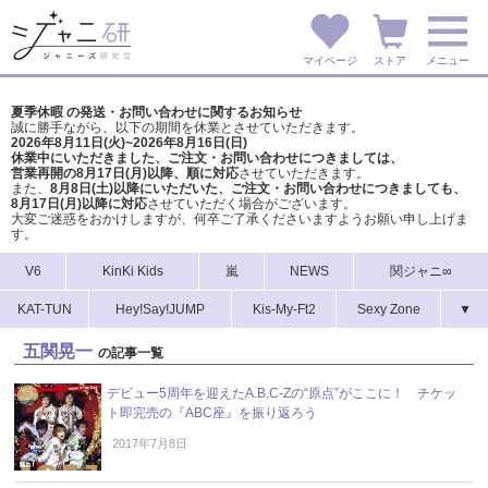
マイページ
ストア
メニュー
夏季休暇 の発送・お問い合わせに関するお知らせ
誠に勝手ながら、以下の期間を休業とさせていただきます。
2026年8月11日(火)~2026年8月16日(日)
休業中にいただきました、ご注文・お問い合わせにつきましては、
営業再開の8月17日(月)以降、順に対応
させていただきます。
また、
8月8日(土)以降にいただいた、ご注文・
お問い合わせにつきましても、
8月17日(月)以降に対応
させていただく場合がございます。
大変ご迷惑をおかけしますが、
何卒ご了承くださいますようお願い申し上げま
す。
V6
KinKi Kids
嵐
NEWS
関ジャニ∞
KAT-TUN
Hey!Say!JUMP
Kis-My-Ft2
Sexy Zone
▼
五関晃一
の記事一覧
デビュー5周年を迎えたA.B.C-Zの“原点”がここに！ チケッ
ト即完売の『ABC座』を振り返ろう
2017年7月8日