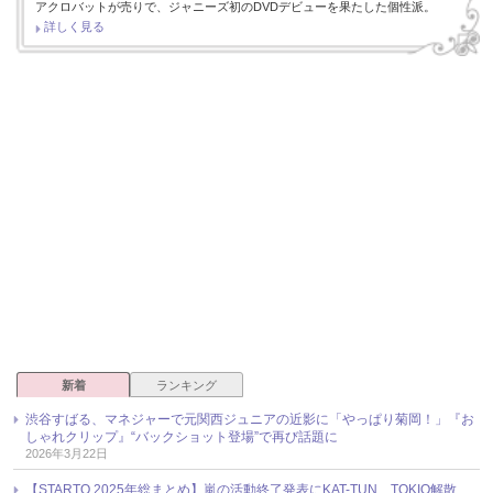
アクロバットが売りで、ジャニーズ初のDVDデビューを果たした個性派。
詳しく見る
新着
ランキング
渋谷すばる、マネジャーで元関西ジュニアの近影に「やっぱり菊岡！」『お
しゃれクリップ』“バックショット登場”で再び話題に
2026年3月22日
【STARTO 2025年総まとめ】嵐の活動終了発表にKAT-TUN、TOKIO解散、