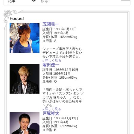
Focus!
五関晃一
誕生日: 1985年6月17日
入所日:1998年6月
身長/ 体重: 165cm/52kg
血液型: A
ジャニーズ事務所入所から
デビューまで約14年と長い
長い下積みを経た苦労人。
詳しく見る
塚田僚一
誕生日: 1986年12月10日
入所日:1998年11月
身長/ 体重: 168cm/63kg
血液型: O
「筋肉・金髪・塚ちゃんで
す！」や「ズンズン タン ツ
カツカ 塚ちゃん！」など、
勢い系ばかりの自己紹介ギ
ャグを…
詳しく見る
戸塚祥太
誕生日: 1986年11月13日
入所日:1999年4月
身長/ 体重: 171cm/61kg
血液型: B