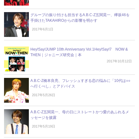
グループの振り付けも担当するA.B.C-Z五関晃一、欅坂46を
手掛けたTAKAHIROからの影響を明かす
2017年6月1日
Hey!Say!JUMP 10th Anniversary Vol.1Hey!Say!7 NOW &
THEN｜ジャニーズ研究会｜本
2017年10月12日
A.B.C-Z橋本良亮、フレッシュすぎる恋の悩みに「10代は○○
へ行くべし」とアドバイス
2017年5月26日
A.B.C-Z五関晃一、母の日にストレートかつ愛のあふれるメ
ッセージを披露
2017年5月19日