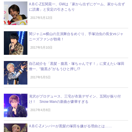
A.B.C-Z五関晃一、GWは「家から出ずにゲーム、家から出ず
に読書」と安定の引きこもり
2017年5月12日
関ジャニ∞横山の主演舞台をめぐり、手塚治虫の長女vsジャ
ニーズファンが勃発！
2017年5月10日
自己紹介を「黒髪・腹黒・塚ちゃんです！」に変えたい塚田
僚一、“腹黒さ”がもうひと押し!?
2017年5月5日
滝沢がプロデュース、三宅が衣装デザイン、五関が振り付
け！ Snow Manの新曲が豪華すぎる
2017年4月8日
A.B.C-Zメンバーが黒髪の塚田を嫌がる理由とは……