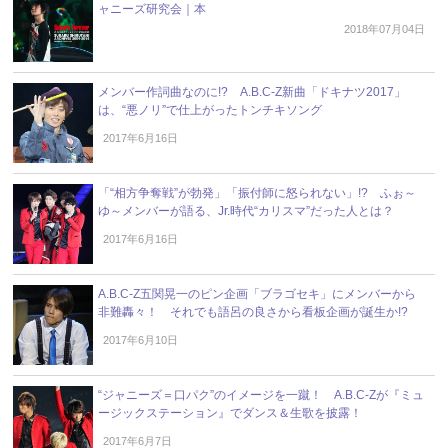
ャニーズ研究会｜本
2018年07月04日
メンバー作詞曲なのに!? A.B.C-Z新曲「ドキナツ2017」
は、“悪ノリ”で仕上がったトンチキソング
2017年6月16日
「“相方争奪戦”が勃発」「振付師に怒られない」!? ふぉ～
ゆ～メンバーが語る、Jr.時代“カリスマ”だった人とは？
2017年6月16日
A.B.C-Z五関晃一のピン企画「ブラゴセキ」にメンバーから
非難轟々！ それでも語呂の良さから看板企画が誕生か!?
2017年6月10日
“ジャニーズ＝口パク”のイメージを一蹴！ A.B.C-Zが『ミュ
ージックステーション』でダンス＆生歌を披露！
2017年6月7日