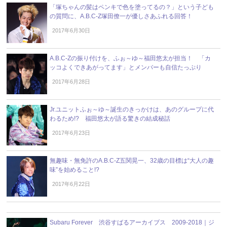
「塚ちゃんの髪はペンキで色を塗ってるの？」という子ども
の質問に、A.B.C-Z塚田僚一が優しさあふれる回答！
2017年6月30日
A.B.C-Zの振り付けを、ふぉ～ゆ～福田悠太が担当！ 「カ
ッコよくできあがってます」とメンバーも自信たっぷり
2017年6月28日
Jr.ユニットふぉ～ゆ～誕生のきっかけは、あのグループに代
わるため!? 福田悠太が語る驚きの結成秘話
2017年6月23日
無趣味・無免許のA.B.C-Z五関晃一、32歳の目標は“大人の趣
味”を始めること!?
2017年6月22日
Subaru Forever 渋谷すばるアーカイブス 2009-2018｜ジ