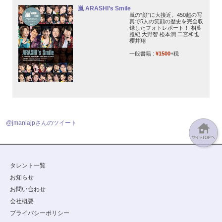
嵐 ARASHI’s Smile
嵐の“顔”に大接近。450超の写
真で5人の笑顔の歴史を完全収
録したフォトレポート！ 相葉
雅紀 大野智 松本潤 二宮和也
櫻井翔
一般書籍 :
¥1500
+税
@jmaniajpさんのツイート
タレント一覧
お知らせ
お問い合わせ
会社概要
プライバシーポリシー