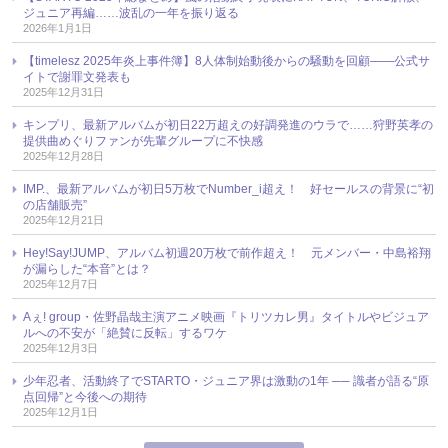
ジュニア再編……波乱の一年を振り返る
2026年1月1日
【timelesz 2025年炎上事件簿】8人体制始動後からの騒動を回顧――公式サ
イトで謝罪文発表も
2025年12月31日
キンプリ、最新アルバムが初日22万超えの好調発進のウラで……狩野英孝の
提供曲めぐりファンが先輩グループに不快感
2025年12月28日
IMP.、最新アルバムが初日5万枚でNumber_i超え！ 好セールスの背景に“初
の店舗販売”
2025年12月21日
Hey!Say!JUMP、アルバム初週20万枚で前作超え！ 元メンバー・中島裕翔
が漏らした“本音”とは？
2025年12月7日
Aぇ! group・佐野晶哉主演アニメ映画『トリツカレ男』タイトルやビジュア
ルへの不安が「絶賛に反転」するワケ
2025年12月3日
少年忍者、活動終了でSTARTO・ジュニア界は激動の1年 ── 識者が語る“原
点回帰”と今後への期待
2025年12月1日