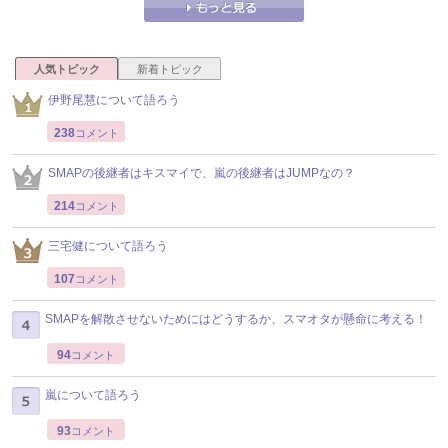
人気トピック
新着トピック
伊野尾慧について語ろう
238
コメント
SMAPの後継者はキスマイで、嵐の後継者はJUMPなの？
214
コメント
三宅健について語ろう
107
コメント
SMAPを解散させないためにはどうするか、スマオタが懸命に考える！
94
コメント
嵐について語ろう
93
コメント