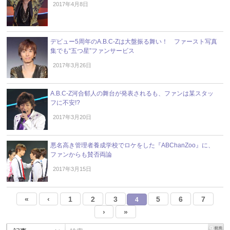
2017年4月8日
デビュー5周年のA.B.C-Zは大盤振る舞い！ ファースト写真
集でも“五つ星”ファンサービス
2017年3月26日
A.B.C-Z河合郁人の舞台が発表されるも、ファンは某スタッ
フに不安!?
2017年3月20日
悪名高き管理者養成学校でロケをした『ABChanZoo』に、
ファンからも賛否両論
2017年3月15日
«
‹
1
2
3
5
6
7
4
›
»