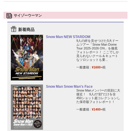
サイゾーウーマン
新着商品
Snow Man NEW STARDOM
9人の絆を見せつけた5大ドー
ムツアー「Snow Man Dome
Tour 2025-2026 ON」を徹底
フォトレポート！ ここでしか
見られないクール＆キュート
なソロショットも要...
一般書籍 :
¥1600
+税
Snow Man Snow Man's Face
Snow Manメンバーの笑顔に大
接近！ 9人の“顔”だけを全
450ショット超コレクションし
た保存版フォトレポート！
一般書籍 :
¥1400
+税