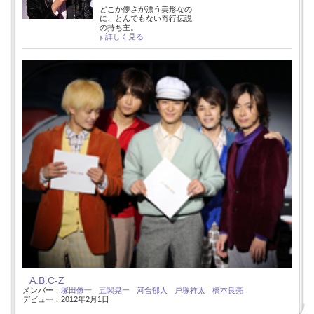
どこか儚さが漂う美形なの
に、とんでもない奇行伝説
の持ち主。
詳しく見る
A.B.C-Z
メンバー：
塚田僚一
五関晃一
河合郁人
戸塚祥太
橋本良亮
デビュー：2012年2月1日